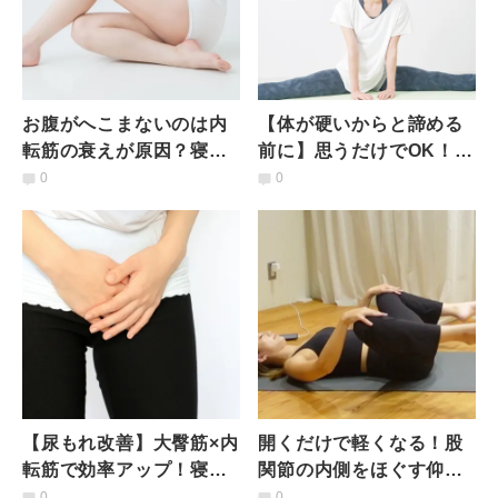
お腹がへこまないのは内
【体が硬いからと諦める
転筋の衰えが原因？寝な
前に】思うだけでOK！ス
がらできるクッションを
ムーズに開脚をするため
0
0
使ったヨガエクササイズ
の簡単なイメージ術
【尿もれ改善】大臀筋×内
開くだけで軽くなる！股
転筋で効率アップ！寝な
関節の内側をほぐす仰向
がら１分の骨盤底筋エク
けストレッチ
0
0