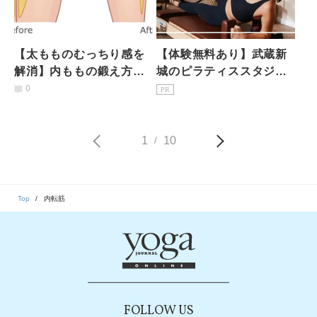
【太もものむっちり感を
【体験無料あり】武蔵新
解消】内ももの鍛え方、
城のピラティススタジオ7
正解はこれ！すっきり美
選｜初心者・女性専用を
0
PR
脚を目指したい人におす
駅徒歩3分で比較
すめ運動
1
10
/
Top
内転筋
FOLLOW US