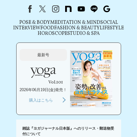
Facebook
X（旧Twitter）
instagram
note
youtube
line
Google
POSE & BODY
MEDITATION & MIND
SOCIAL
INTERVIEW
FOOD
FASHION & BEAUTY
LIFESTYLE
HOROSCOPE
STUDIO & SPA
最新号
Vol.101
2026年06月19日(金)発売！
購入はこちら
雑誌『ヨガジャーナル日本版』へのリリース・郵送物受
付について