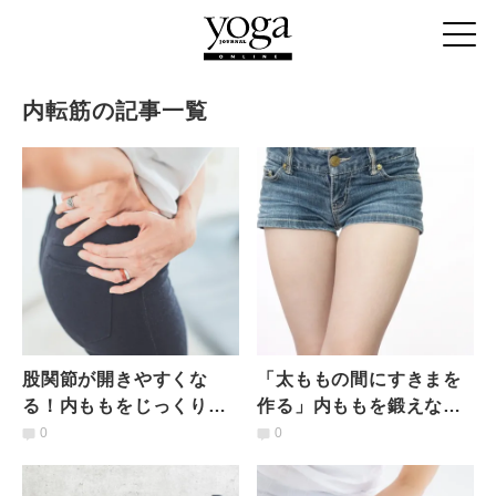
内転筋の記事一覧
股関節が開きやすくな
「太ももの間にすきまを
る！内ももをじっくりほ
作る」内ももを鍛えなが
ぐす簡単ストレッチ
ら下腹ぽっこりにもアプ
0
0
ローチ！ 【寝ながらでき
る】息切れしにくいトレ