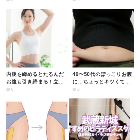
ササイズ
内腿を締めるとたるんだ
40〜50代のぽっこりお腹
お腹も引き締まる！立っ
に…ちょっとキツくて効
たままできるお腹痩せエ
いから効く！寝たままで
0
0
クササイズ
きる脚クロスエクササイ
ズ