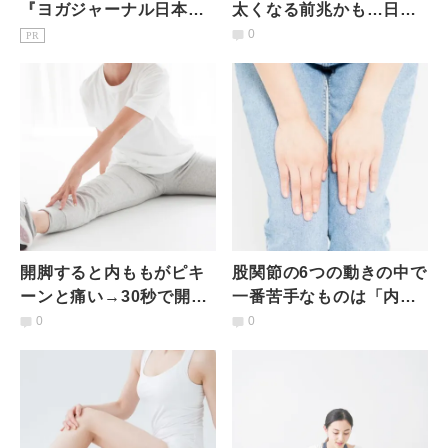
『ヨガジャーナル日本
太くなる前兆かも…日頃
版』予約購読のご案内
使われにくい股関節内転
0
PR
筋群をゆるく活性化する
ストレッチ
開脚すると内ももがピキ
股関節の6つの動きの中で
ーンと痛い→30秒で開脚
一番苦手なものは「内
が深まる！内転筋を一気
転」!? 内転が苦手な人
0
0
にゆるめる魔法のストレ
向け簡単ストレッチ
ッチ