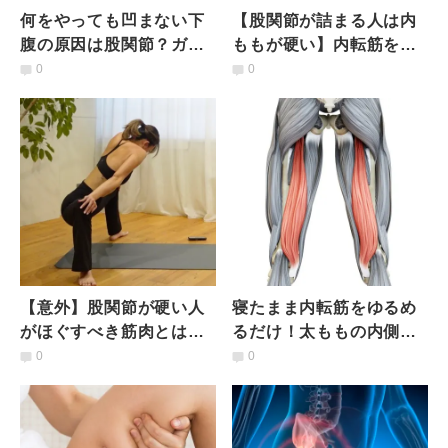
何をやっても凹まない下
【股関節が詰まる人は内
腹の原因は股関節？ガチ
ももが硬い】内転筋をほ
ガチの深層筋をほぐす股
ぐし動きがスムーズにな
0
0
関節引き込みストレッチ
る「膝揺らしストレッ
チ」
【意外】股関節が硬い人
寝たまま内転筋をゆるめ
がほぐすべき筋肉とは？
るだけ！太ももの内側
ガチガチ股関節を柔らか
が"目覚めて"下半身がス
0
0
くする基本のストレッチ
ッと軽くなる簡単エクサ
サイズ