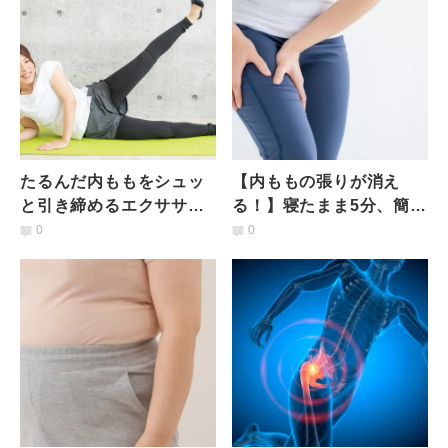
ーニング
たるんだ内ももをシュッ
【内ももの張りが消え
と引き締めるエクササイ
る！】寝たまま5分、簡単
ズ【ポイントはたった1
すぎる「カエル足ストレ
0
0
つ】つま先の向きを変え
ッチ」
るだけ