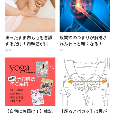
座ったまま内ももを意識
股関節のつまりが解消さ
するだけ！内転筋が目覚
れふわっと軽くなる！た
めて「疲れにくい脚」に
った1分「内転筋ストレッ
0
0
なるエクササイズ
チ」
【自宅にお届け！】雑誌
【座るとパカッ】は脚が