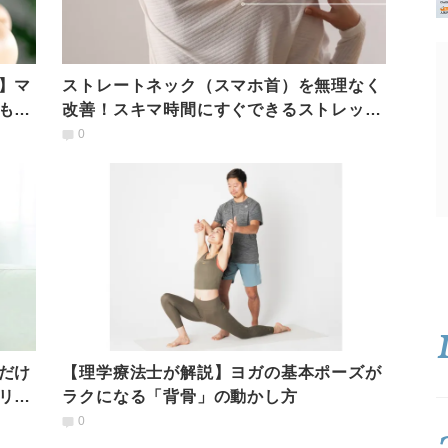
】マ
ストレートネック（スマホ首）を無理なく
も目
改善！スキマ時間にすぐできるストレッチ
２選
0
だけ
【理学療法士が解説】ヨガの基本ポーズが
リも
ラクになる「背骨」の動かし方
0