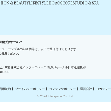
HION & BEAUTY
LIFESTYLE
HOROSCOPE
STUDIO & SPA
送物受付について
ース、サンプルの郵送物等は、以下で受け付けております。
ご注意ください。
宿ＮＳビル8階 株式会社インタースペース ヨガジャーナル日本版編集部
an.jp
利用規約
プライバシーポリシー
コンテンツポリシー
運営会社
ヨガジャー
© 2024 Interspace Co., Ltd.