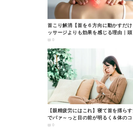
首こり解消【首を６方向に動かすだけ
ッサージよりも効果を感じる理由｜頭
もスッキリエクサ
0
【眼精疲労にはこれ】寝て首を揺らす
でパァ～っと目の前が明るく＆体のコ
ほぐれる後頭ほぐし
0