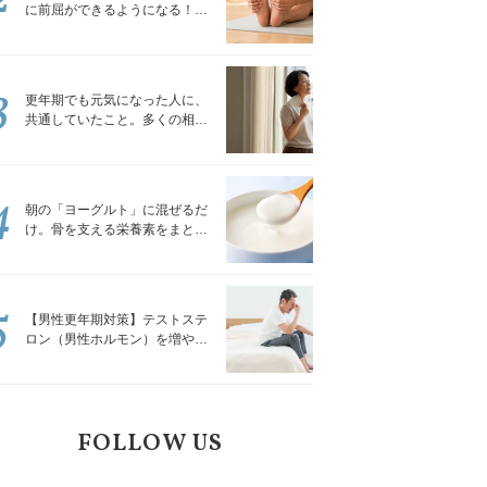
に前屈ができるようになる！腿
裏を少しずつゆるめる「前屈ス
トレッチ」
3
更年期でも元気になった人に、
共通していたこと。多くの相談
を受けてきた私が言える、たっ
たひとつのこと
4
朝の「ヨーグルト」に混ぜるだ
け。骨を支える栄養素をまとめ
て補える食材3選｜管理栄養士が
解説
5
【男性更年期対策】テストステ
ロン（男性ホルモン）を増やす
「５つの食品」
FOLLOW US