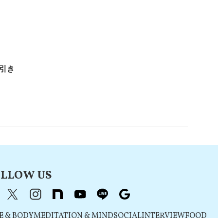
引き
LLOW US
acebook
X（旧Twitter）
instagram
note
youtube
line
Google
E & BODY
MEDITATION & MIND
SOCIAL
INTERVIEW
FOOD