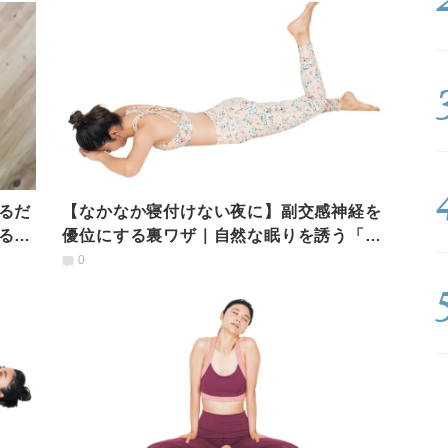
るだ
【なかなか寝付けない夜に】副交感神経を
るス
優位にする裏ワザ｜自然な眠りを誘う「背
骨ゆるめヨガ」
0