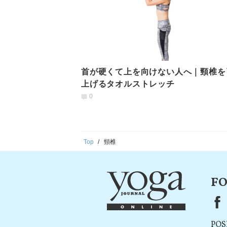
首が硬くて上を向けない人へ｜頸椎を
上げるタオルストレッチ
0
Top
頸椎
FO
F
POS