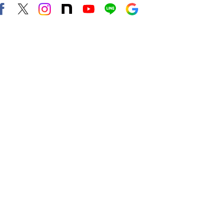
Facebook
X（旧twitter）
instagram
note
Youtube
line
Google