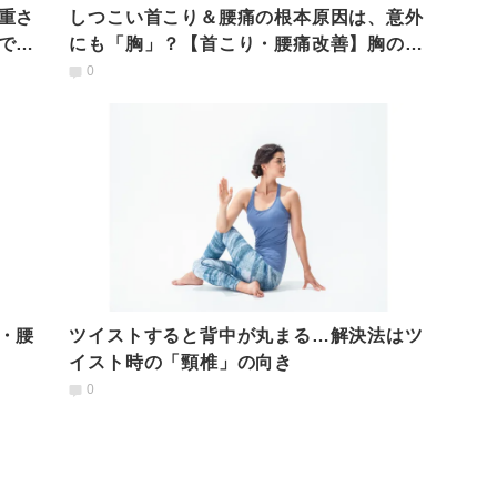
重さ
しつこい首こり＆腰痛の根本原因は、意外
で気
にも「胸」？【首こり・腰痛改善】胸の動
きを良くするヨガ
0
・腰
ツイストすると背中が丸まる…解決法はツ
イスト時の「頸椎」の向き
0