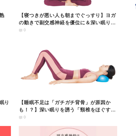
熟
【寝つきが悪い人も朝までぐっすり】ヨガ
の動きで副交感神経を優位に＆深い眠りへ
「背骨ゆるめヨガ」
0
眠り
【睡眠不足は「ガチガチ背骨」が原因か
も！？】深い眠りを誘う「頸椎をほぐす、
ゆらし伸ばしワーク」
0