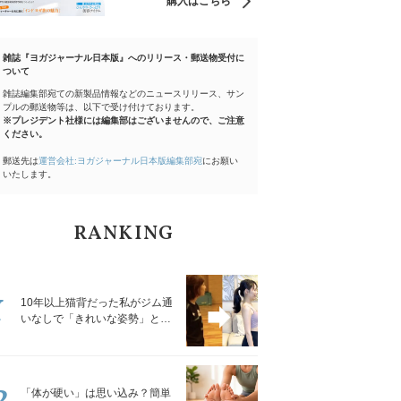
購入はこちら
雑誌『ヨガジャーナル日本版』へのリリース・郵送物受付に
ついて
雑誌編集部宛ての新製品情報などのニュースリリース、サン
プルの郵送物等は、以下で受け付けております。
※プレジデント社様には編集部はございませんので、ご注意
ください。
郵送先は
運営会社:ヨガジャーナル日本版編集部宛
にお願い
いたします。
RANKING
1
10年以上猫背だった私がジム通
いなしで「きれいな姿勢」と褒
められるようになった秘密の習
慣
2
「体が硬い」は思い込み？簡単