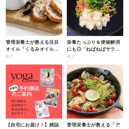
管理栄養士が教える注目
栄養たっぷり＆便秘解消
オイル「くるみオイル」
にも◎「ねばねばサラ
の特徴とおすすめレシピ
ダ」【簡単デトックス！
0
1
腸コンディショニングレ
シピ】
【自宅にお届け！】雑誌
管理栄養士が教える「ア