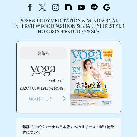
Facebook
X（旧Twitter）
instagram
note
youtube
line
Google
POSE & BODY
MEDITATION & MIND
SOCIAL
INTERVIEW
FOOD
FASHION & BEAUTY
LIFESTYLE
HOROSCOPE
STUDIO & SPA
最新号
Vol.101
2026年06月19日(金)発売！
購入はこちら
雑誌『ヨガジャーナル日本版』へのリリース・郵送物受
付について