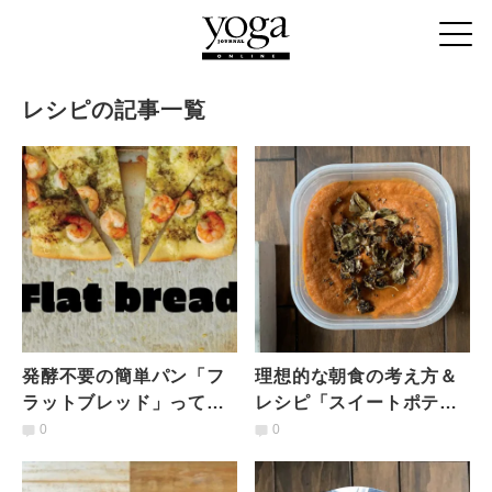
レシピの記事一覧
発酵不要の簡単パン「フ
理想的な朝食の考え方＆
ラットブレッド」って？
レシピ「スイートポテト
ベジタリアン、ぺスクタ
スープ」【アーユルヴェ
0
0
リアン、ヴィーガン向け
ーダ食事法を学ぼう ♯4】
レシピ