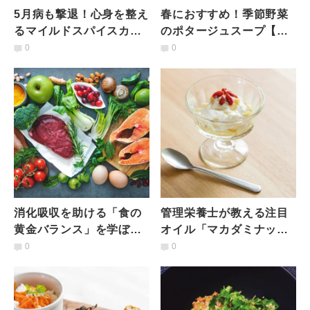
5月病も撃退！心身を整え
春におすすめ！季節野菜
るマイルドスパイスカレ
のポタージュスープ【ア
ー【アーユルヴェーダ食
ーユルヴェーダ食事法を
0
0
事法を学ぼう ♯2】
学ぼう ♯1】
消化吸収を助ける「食の
管理栄養士が教える注目
黄金バランス」を学ぼう
オイル「マカダミナッツ
【簡単デトックス！腸コ
オイル」の特徴とおすす
0
0
ンディショニングレシ
めレシピ
ピ】