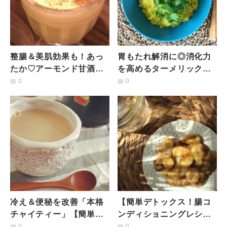
整腸＆美肌効果も！あっ
胃もたれ解消に◎消化力
たか♡アーモンド甘酒ラ
を高めるターメリック粥
テ【簡単デトックス！腸
【簡単デトックス！腸コ
0
0
コンディショニングレシ
ンディショニングレシ
ピ】
ピ】
冷え＆便秘を改善「本格
【簡単デトックス！腸コ
チャイティー」【簡単デ
ンディショニングレシ
トックス！腸コンディシ
ピ】ギーとスパイスの
0
0