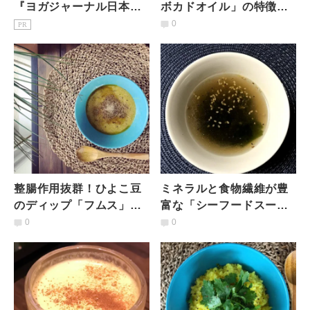
『ヨガジャーナル日本
ボカドオイル」の特徴と
版』予約購読のご案内
おすすめレシピ｜相性の
0
PR
いい食材は？
整腸作用抜群！ひよこ豆
ミネラルと食物繊維が豊
のディップ「フムス」
富な「シーフードスー
【簡単デトックス！腸コ
プ」【簡単デトックス！
0
0
ンディショニングレシ
腸コンディショニングレ
ピ】
シピ】