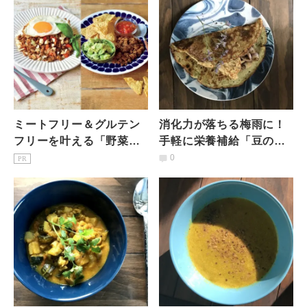
ミートフリー＆グルテン
消化力が落ちる梅雨に！
フリーを叶える「野菜の
手軽に栄養補給「豆のク
そぼろ」管理栄養士が語
レープ」【アーユルヴェ
0
PR
る栄養価とオススメの使
ーダ食事法を学ぼう ♯3】
い方は