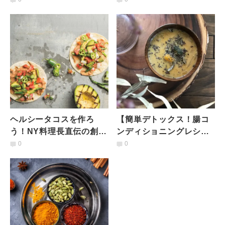
ョニングレシピ】
「ホットバナナ」
ヘルシータコスを作ろ
【簡単デトックス！腸コ
う！NY料理長直伝の創造
ンディショニングレシ
的な３つのレシピ
ピ】「かぼちゃ」の酒粕
0
0
味噌汁