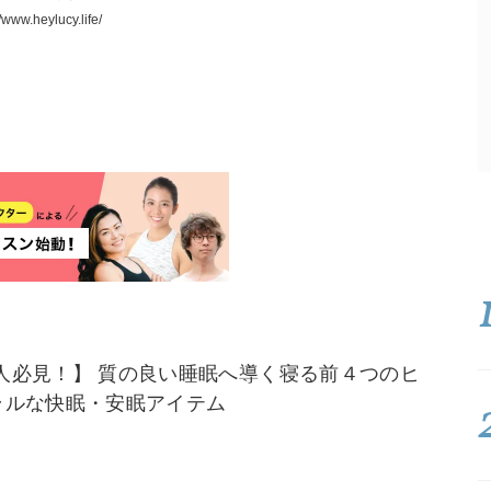
ww.heylucy.life/
人必見！】 質の良い睡眠へ導く寝る前４つのヒ
ラルな快眠・安眠アイテム