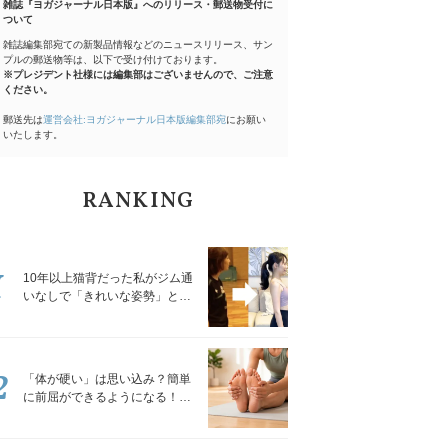
雑誌『ヨガジャーナル日本版』へのリリース・郵送物受付に
ついて
雑誌編集部宛ての新製品情報などのニュースリリース、サン
プルの郵送物等は、以下で受け付けております。
※プレジデント社様には編集部はございませんので、ご注意
ください。
郵送先は
運営会社:ヨガジャーナル日本版編集部宛
にお願い
いたします。
RANKING
1
10年以上猫背だった私がジム通
いなしで「きれいな姿勢」と褒
められるようになった秘密の習
慣
2
「体が硬い」は思い込み？簡単
に前屈ができるようになる！腿
裏を少しずつゆるめる「前屈ス
トレッチ」