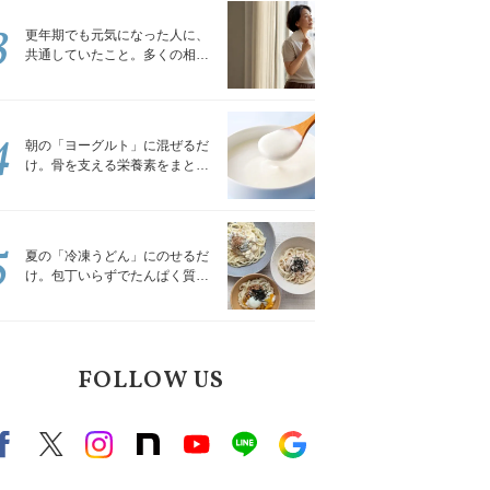
3
更年期でも元気になった人に、
共通していたこと。多くの相談
を受けてきた私が言える、たっ
たひとつのこと
4
朝の「ヨーグルト」に混ぜるだ
け。骨を支える栄養素をまとめ
て補える食材3選｜管理栄養士が
解説
5
夏の「冷凍うどん」にのせるだ
け。包丁いらずでたんぱく質を
補える組み合わせ3選｜管理栄養
士が解説
FOLLOW US
Facebook
X（旧twitter）
instagram
note
Youtube
line
Google