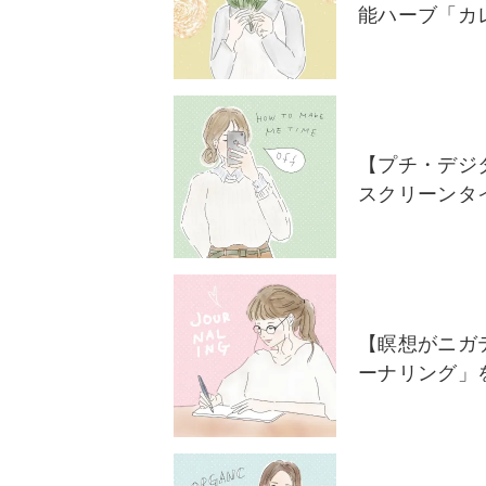
能ハーブ「カ
【プチ・デジ
スクリーンタ
【瞑想がニガ
ーナリング」