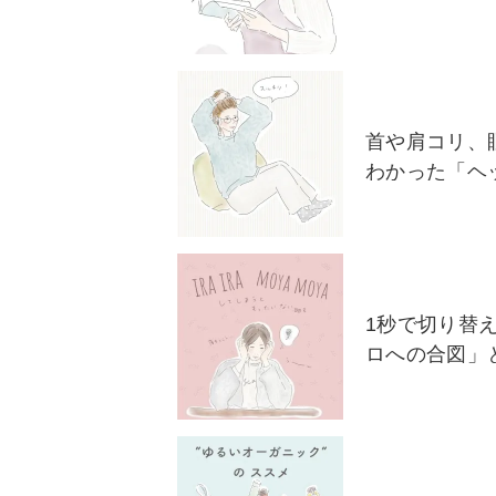
首や肩コリ、
わかった「ヘ
1秒で切り替
ロへの合図」