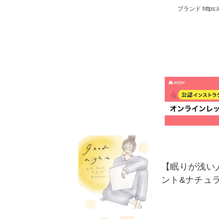
ブランド https://w
【眠りが浅い
ント&ナチュ