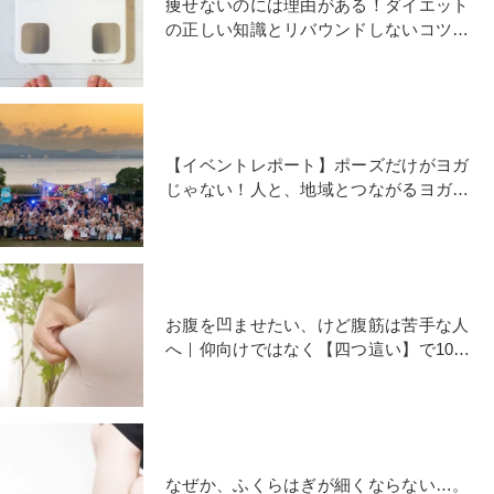
痩せないのには理由がある！ダイエット
の正しい知識とリバウンドしないコツ、
そして一番効果のある最強エクササイズ
とは？
【イベントレポート】ポーズだけがヨガ
じゃない！人と、地域とつながるヨガフ
ェスタ琉球2025
お腹を凹ませたい、けど腹筋は苦手な人
へ｜仰向けではなく【四つ這い】で10倍
効く！お腹凹ませエクサ
なぜか、ふくらはぎが細くならない…。