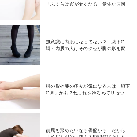
「ふくらはぎが太くなる」意外な原因
無意識に内股になってない？！膝下O
脚・内股の人はそのクセが脚の形を変え
ている「スラッと伸びた脚の作る足首エ
クサ」
脚の形や膝の痛みが気になる人は「膝下
O脚」かも？ねじれをゆるめてリセット
する改善エクサ
前屈を深めたいなら骨盤から！だから