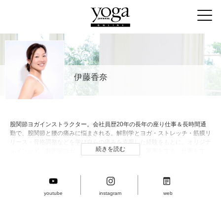
伊藤香奈
股関節ヨガインストラクター。会社員歴20年の長年の座り仕事＆長時間通
勤で、股関節と腰の痛みに悩まされる。解剖学とヨガ・ストレッチ・筋膜リ
リース・骨格調整などを学び自らの痛みを克服した経験をもとに、オリジナ
続きを読む
ルメソッド「股関節ヨガ」を考案。「立つ・歩く・家事をする・仕事をす
る」といった日常の動きが楽になるほか、股関節が整うことで、美脚・美
尻・むくみ解消・ボディメイクの効果や便秘解消といった女性に嬉しい効果
もあると人気が広まっている。
youtube
instagram
web