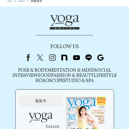
Top
writer
伊藤香奈
FOLLOW US
Facebook
X（旧Twitter）
instagram
note
youtube
line
Google
POSE & BODY
MEDITATION & MIND
SOCIAL
INTERVIEW
FOOD
FASHION & BEAUTY
LIFESTYLE
HOROSCOPE
STUDIO & SPA
最新号
Vol.101