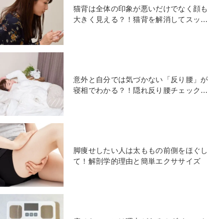
猫背は全体の印象が悪いだけでなく顔も
大きく見える？！猫背を解消してスッキ
リ小顔になる「指1本でできる簡単エク
ササイズ」
意外と自分では気づかない「反り腰」が
寝相でわかる？！隠れ反り腰チェックと
改善エクササイズ
脚痩せしたい人は太ももの前側をほぐし
て！解剖学的理由と簡単エクササイズ