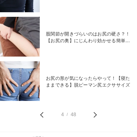
ぐし」
股関節が開きづらいのはお尻の硬さ？！
【お尻の奥】にじんわり効かせる簡単四
つ這いストレッチ
お尻の形が気になったらやって！【寝た
ままできる】脱ピーマン尻エクササイズ
4
48
/