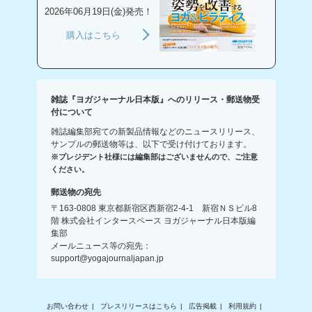
2026年06月19日(金)発売！
購入はこちら
雑誌『ヨガジャーナル日本版』へのリリース・郵送物受
付について
雑誌編集部宛ての新製品情報などのニュースリリース、
サンプルの郵送物等は、以下で受け付けております。
※プレジデント社様には編集部はございませんので、ご注意
ください。
郵送物の宛先
〒163-0808 東京都新宿区西新宿2-4-1 新宿ＮＳビル8
階 株式会社インタースペース ヨガジャーナル日本版編
集部
メールニュース等の宛先：
support@yogajournaljapan.jp
お問い合わせ
プレスリリースはこちら
広告掲載
利用規約