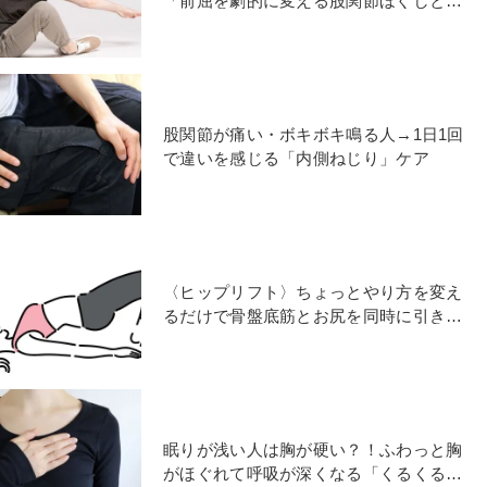
「前屈を劇的に変える股関節ほぐしと前
屈テクニック」のススメ
股関節が痛い・ボキボキ鳴る人→1日1回
で違いを感じる「内側ねじり」ケア
〈ヒップリフト〉ちょっとやり方を変え
るだけで骨盤底筋とお尻を同時に引き上
げる効果的なやり方とは？カギは〈内
股〉
眠りが浅い人は胸が硬い？！ふわっと胸
がほぐれて呼吸が深くなる「くるくるほ