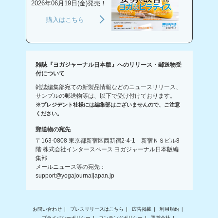
2026年06月19日(金)発売！
購入はこちら
雑誌『ヨガジャーナル日本版』へのリリース・郵送物受
付について
雑誌編集部宛ての新製品情報などのニュースリリース、
サンプルの郵送物等は、以下で受け付けております。
※プレジデント社様には編集部はございませんので、ご注意
ください。
郵送物の宛先
〒163-0808 東京都新宿区西新宿2-4-1 新宿ＮＳビル8
階 株式会社インタースペース ヨガジャーナル日本版編
集部
メールニュース等の宛先：
support@yogajournaljapan.jp
お問い合わせ
プレスリリースはこちら
広告掲載
利用規約
プライバシーポリシー
コンテンツポリシー
運営会社