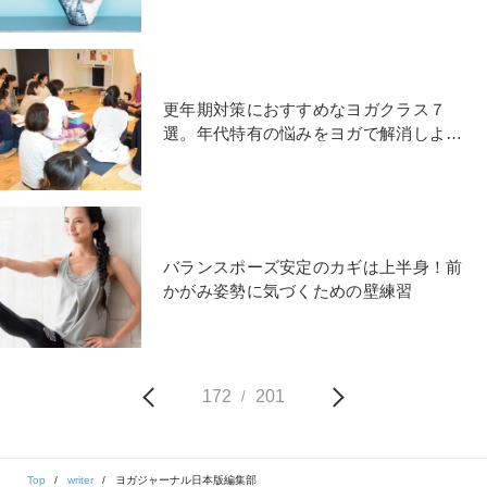
更年期対策におすすめなヨガクラス７
選。年代特有の悩みをヨガで解消しよ
う！
バランスポーズ安定のカギは上半身！前
かがみ姿勢に気づくための壁練習
172
201
/
Top
writer
ヨガジャーナル日本版編集部