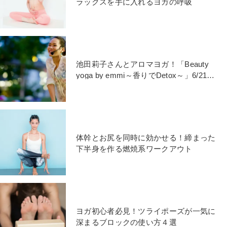
ラックスを手に入れるヨガの呼吸
池田莉子さんとアロマヨガ！「Beauty
yoga by emmi～香りでDetox～」6/21開
催
体幹とお尻を同時に効かせる！締まった
下半身を作る燃焼系ワークアウト
ヨガ初心者必見！ツライポーズが一気に
深まるブロックの使い方４選