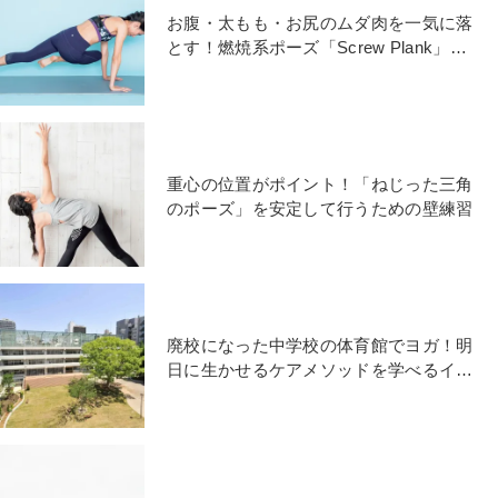
お腹・太もも・お尻のムダ肉を一気に落
とす！燃焼系ポーズ「Screw Plank」を
マスターしよう
重心の位置がポイント！「ねじった三角
のポーズ」を安定して行うための壁練習
廃校になった中学校の体育館でヨガ！明
日に生かせるケアメソッドを学べるイベ
ント5つ【6/17開催】