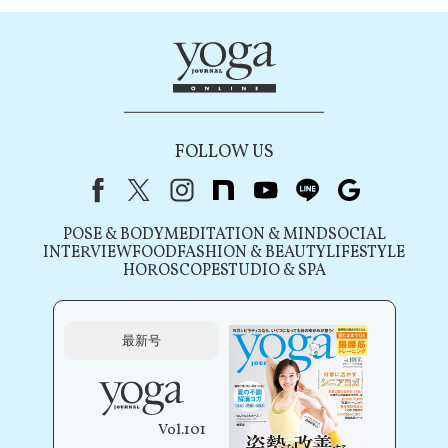
FOLLOW US
Facebook
X（旧Twitter）
instagram
note
youtube
line
Google
POSE & BODY
MEDITATION & MIND
SOCIAL
INTERVIEW
FOOD
FASHION & BEAUTY
LIFESTYLE
HOROSCOPE
STUDIO & SPA
最新号
Vol.101