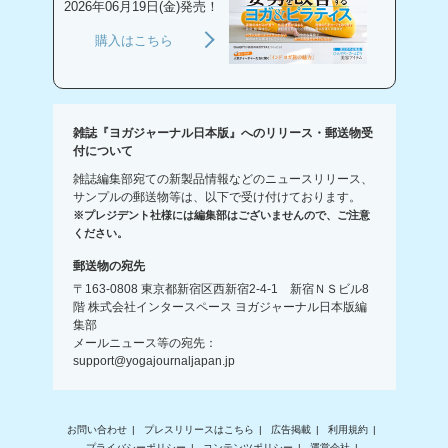
2026年06月19日(金)発売！
購入はこちら
雑誌『ヨガジャーナル日本版』へのリリース・郵送物受
付について
雑誌編集部宛ての新製品情報などのニュースリリース、
サンプルの郵送物等は、以下で受け付けております。
※プレジデント社様には編集部はございませんので、ご注意
ください。
郵送物の宛先
〒163-0808 東京都新宿区西新宿2-4-1 新宿ＮＳビル8
階 株式会社インタースペース ヨガジャーナル日本版編
集部
メールニュース等の宛先：
support@yogajournaljapan.jp
お問い合わせ
プレスリリースはこちら
広告掲載
利用規約
プライバシーポリシー
コンテンツポリシー
運営会社