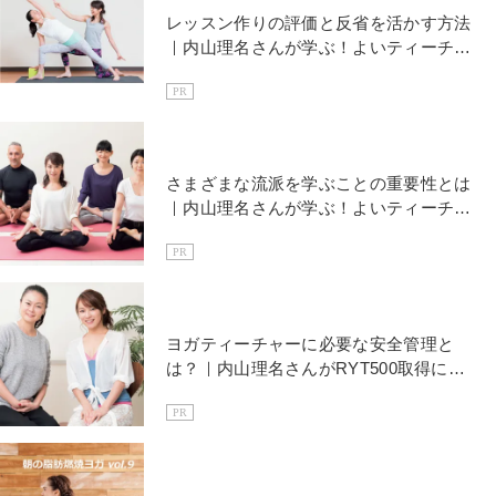
レッスン作りの評価と反省を活かす方法
｜内山理名さんが学ぶ！よいティーチャ
ーになるためにVol.4
PR
さまざまな流派を学ぶことの重要性とは
｜内山理名さんが学ぶ！よいティーチャ
ーになるためにVol.6
PR
ヨガティーチャーに必要な安全管理と
は？｜内山理名さんがRYT500取得に挑
戦！Vol.2
PR