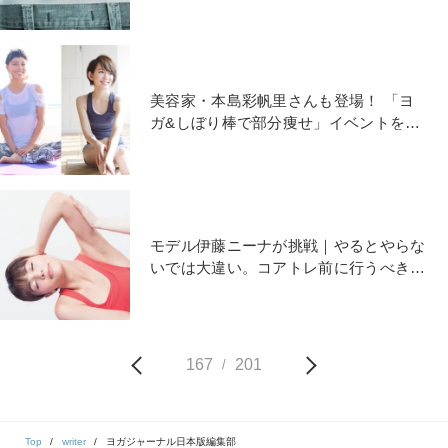
美容家・本島彩帆里さんも登場！ 「ヨ
ガ&しぼり棒で部分痩せ」イベントを7/7
に開催
モデル伊藤ニーナが挑戦｜やるとやらな
いでは大違い。コアトレ前に行うべき、
たったひとつのこと
167
201
/
Top
writer
ヨガジャーナル日本版編集部