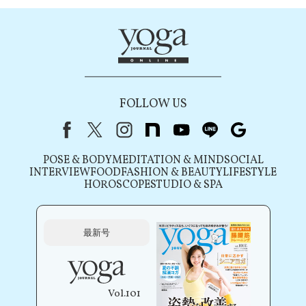
FOLLOW US
Facebook
X（旧Twitter）
instagram
note
youtube
line
Google
POSE & BODY
MEDITATION & MIND
SOCIAL
INTERVIEW
FOOD
FASHION & BEAUTY
LIFESTYLE
HOROSCOPE
STUDIO & SPA
最新号
Vol.101