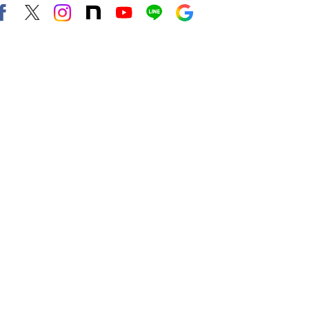
Facebook
X（旧twitter）
instagram
note
Youtube
line
Google