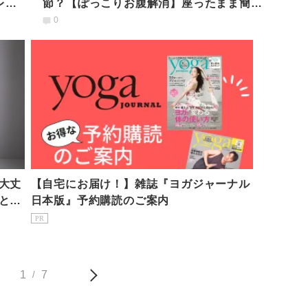
レッ
節？【ぽっこりお腹解消】座ったまま簡単
脚回しエクササイズ
0
大丈
【自宅にお届け！】雑誌『ヨガジャーナル
と寄
日本版』予約購読のご案内
PR
1
7
/