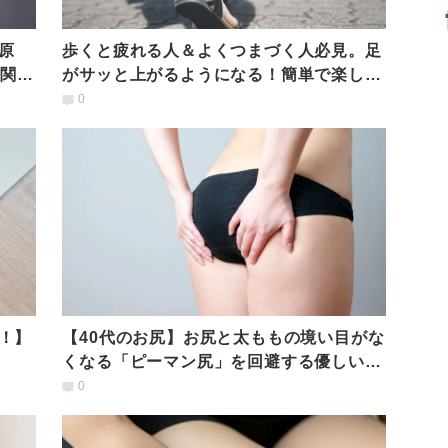
原
歩くと疲れる人＆よくつまづく人必見。足
股関節
がサッと上がるようになる！簡単で楽しい
「立ったまま股関節エクサ」
0
！】
【40代のお尻】お尻と太ももの境い目がな
くなる「ピーマン尻」を回避する優しい股
関節ほぐし
0