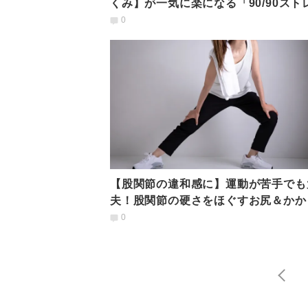
くみ】が一気に楽になる「90/90スト
チ」とは
0
【股関節の違和感に】運動が苦手でも
夫！股関節の硬さをほぐすお尻＆かか
せストレッチ
0