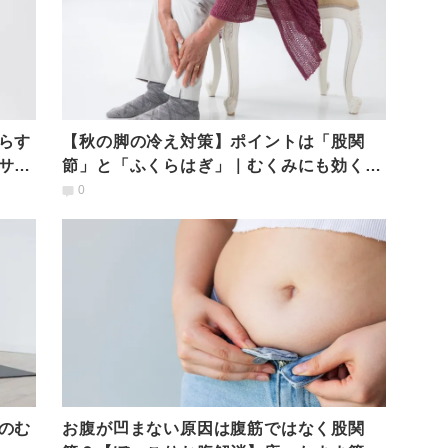
らす
【秋の脚の冷え対策】ポイントは「股関
サイ
節」と「ふくらはぎ」｜むくみにも効くヨ
ガ的ほぐし術
0
のむ
お腹が凹まない原因は腹筋ではなく股関