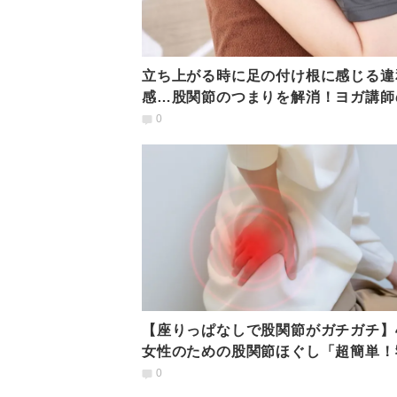
立ち上がる時に足の付け根に感じる違
感…股関節のつまりを解消！ヨガ講師
が実践する寝る前1分の股関節ほぐし
0
【座りっぱなしで股関節がガチガチ】
女性のための股関節ほぐし「超簡単！
ままエクサ」
0