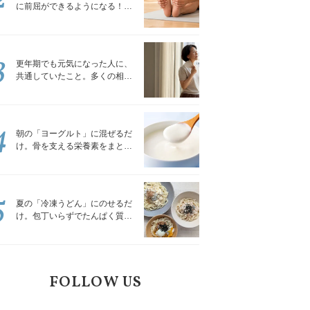
に前屈ができるようになる！腿
裏を少しずつゆるめる「前屈ス
トレッチ」
3
更年期でも元気になった人に、
共通していたこと。多くの相談
を受けてきた私が言える、たっ
たひとつのこと
4
朝の「ヨーグルト」に混ぜるだ
け。骨を支える栄養素をまとめ
て補える食材3選｜管理栄養士が
解説
5
夏の「冷凍うどん」にのせるだ
け。包丁いらずでたんぱく質を
補える組み合わせ3選｜管理栄養
士が解説
FOLLOW US