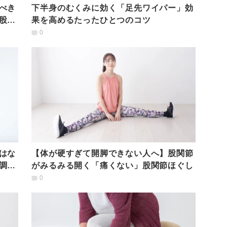
べき
下半身のむくみに効く「足先ワイパー」効
股関
果を高めるたったひとつのコツ
0
はな
【体が硬すぎて開脚できない人へ】股関節
調改
がみるみる開く「痛くない」股関節ほぐし
0