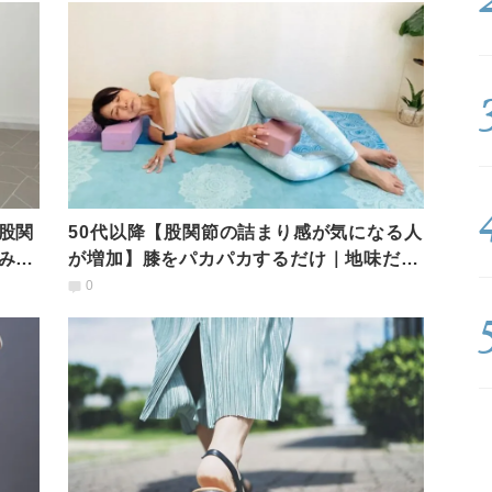
股関
50代以降【股関節の詰まり感が気になる人
みる
が増加】膝をパカパカするだけ｜地味だけ
ど奥まで効く「クラムシェル」
0