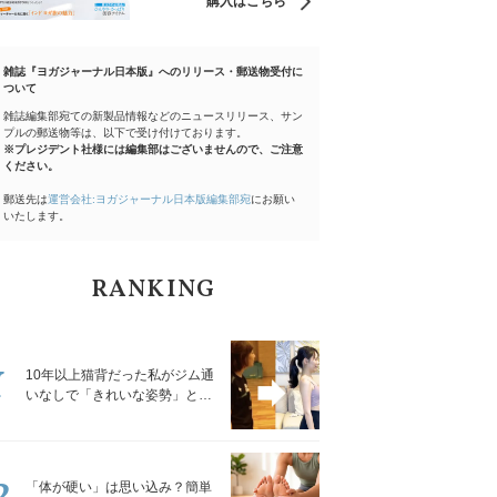
購入はこちら
雑誌『ヨガジャーナル日本版』へのリリース・郵送物受付に
ついて
雑誌編集部宛ての新製品情報などのニュースリリース、サン
プルの郵送物等は、以下で受け付けております。
※プレジデント社様には編集部はございませんので、ご注意
ください。
郵送先は
運営会社:ヨガジャーナル日本版編集部宛
にお願い
いたします。
RANKING
1
10年以上猫背だった私がジム通
いなしで「きれいな姿勢」と褒
められるようになった秘密の習
慣
2
「体が硬い」は思い込み？簡単