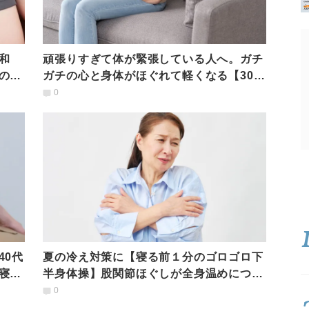
和
頑張りすぎて体が緊張している人へ。ガチ
の私
ガチの心と身体がほぐれて軽くなる【30秒
の股関節ゆらし】
0
40代
夏の冷え対策に【寝る前１分のゴロゴロ下
寝た
半身体操】股関節ほぐしが全身温めにつな
がる理由
0