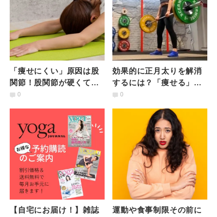
「痩せにくい」原因は股
効果的に正月太りを解消
関節！股関節が硬くても
するには？「痩せる」を
大丈夫｜柔軟性を高める
正しく理解しよう
0
0
「チャイルドポーズスト
レッチ」
【自宅にお届け！】雑誌
運動や食事制限その前に