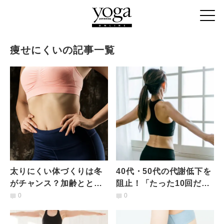
痩せにくいの記事一覧
太りにくい体づくりは冬
40代・50代の代謝低下を
がチャンス？加齢ととも
阻止！「たった10回だけ
に下がる代謝量を上げて
でイイ」痩せ体質を作る
0
0
効果アップ、プランクア
肩甲骨＆股関節エクサ
レンジ