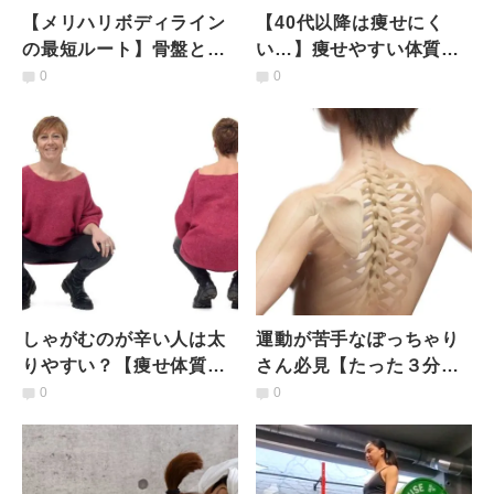
【メリハリボディライン
【40代以降は痩せにく
の最短ルート】骨盤と背
い…】痩せやすい体質に
骨を「対角＆らせん」に
なる猫背&巻き肩改善ト
0
0
動かして整える秘密のエ
レーニング
クサ
しゃがむのが辛い人は太
運動が苦手なぽっちゃり
りやすい？【痩せ体質に
さん必見【たった３分】
なる】寝たまま１分でOK
背骨と肩甲骨を動かして
0
0
の簡単股関節ほぐし
代謝UP！痩せ体質になる
呼吸法