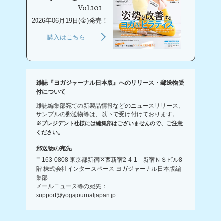
Vol.101
2026年06月19日(金)発売！
購入はこちら
雑誌『ヨガジャーナル日本版』へのリリース・郵送物受
付について
雑誌編集部宛ての新製品情報などのニュースリリース、
サンプルの郵送物等は、以下で受け付けております。
※プレジデント社様には編集部はございませんので、ご注意
ください。
郵送物の宛先
〒163-0808 東京都新宿区西新宿2-4-1 新宿ＮＳビル8
階 株式会社インタースペース ヨガジャーナル日本版編
集部
メールニュース等の宛先：
support@yogajournaljapan.jp