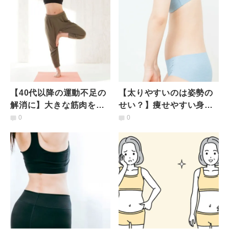
【40代以降の運動不足の
【太りやすいのは姿勢の
解消に】大きな筋肉をゆ
せい？】痩せやすい身体
っくり動かすから効果が
になる！座ったまま「姿
0
0
高いおすすめポーズ２選
勢改善＆代謝アップエク
サ」