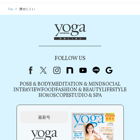
Top
痩せにくい
FOLLOW US
Facebook
X（旧Twitter）
instagram
note
youtube
line
Google
POSE & BODY
MEDITATION & MIND
SOCIAL
INTERVIEW
FOOD
FASHION & BEAUTY
LIFESTYLE
HOROSCOPE
STUDIO & SPA
最新号