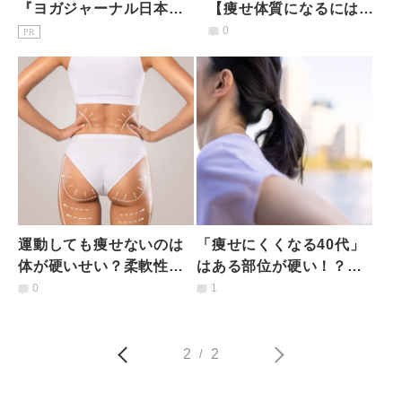
『ヨガジャーナル日本
【痩せ体質になるには冷
版』予約購読のご案内
え改善を！】冷えの意外
0
PR
な原因とポカポカ足スト
レッチ
運動しても痩せないのは
「痩せにくくなる40代」
体が硬いせい？柔軟性を
はある部位が硬い！？
高めて痩せ体質を作るス
【ほぐすと変わる】必ず
0
1
トレッチポーズ2選
ほぐすべき部位と方法と
は
2
2
/