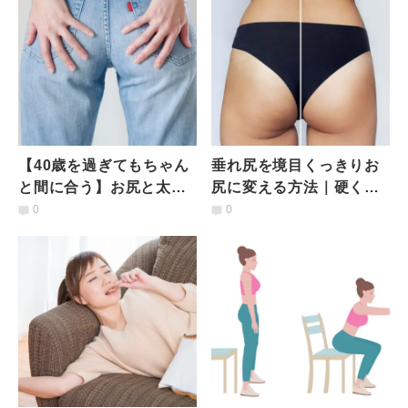
【40歳を過ぎてもちゃん
垂れ尻を境目くっきりお
と間に合う】お尻と太も
尻に変える方法｜硬くな
もの境目復活！ヒップラ
った臀筋群を気持ちよく
0
0
イン引き締めエクササイ
ほぐす「お尻ストレッ
ズ
チ」