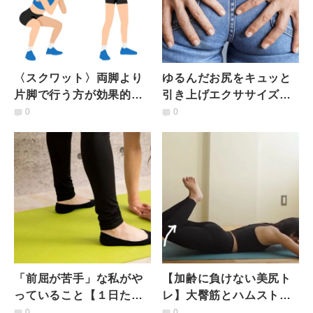
〈スクワット〉両脚より
ゆるんだお尻をキュッと
片脚で行う方が効果的？
引き上げエクササイズ
その理由とおうちで続け
【ちょっとキツい、だか
0
0
やすい片脚スクワットの
らその分しっかり効く】
やり方
「前屈が苦手」な私がや
【加齢に負けない美尻ト
っていること【１日たっ
レ】大臀筋とハムストリ
た１分！】「前屈が得
ングにアプローチする
0
0