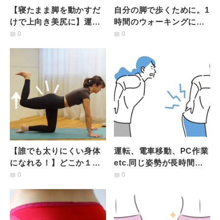
【寝たまま脚を動かすだ
自分の脚で歩くために。1
けで上向き美尻に】運動
時間のウォーキングに匹
嫌い・時間がない人のた
敵！60歳から始める脚力
0
0
め「ゴロゴロ尻トレ」
強化の「椅子スクワッ
ト」
【誰でも太りにくい身体
運転、電車移動、PC作業
になれる！】どこか１か
etc.同じ姿勢が長時間続
所鍛えるなら「お尻」が
いた夜に｜姿勢改善＆腰
0
0
正解｜大臀筋トレーニン
痛予防ストレッチ
グ