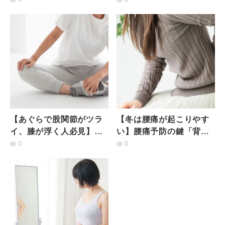
意」になる魔法のポーズ
「寝転がったままできる
楽トレ」
【あぐらで股関節がツラ
【冬は腰痛が起こりやす
イ、膝が浮く人必見】長
い】腰痛予防の鍵「背中
時間あぐらがかけて「腰
の大きな筋肉」を鍛え
0
0
痛改善」にもなるお尻ほ
て！仰向けでできる腰痛
ぐし
予防エクサ