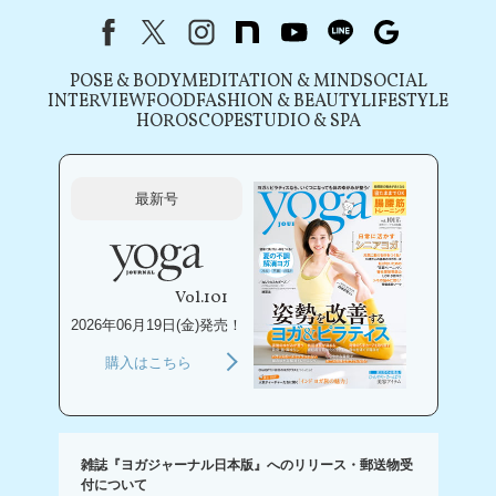
Facebook
X（旧Twitter）
instagram
note
youtube
line
Google
POSE & BODY
MEDITATION & MIND
SOCIAL
INTERVIEW
FOOD
FASHION & BEAUTY
LIFESTYLE
HOROSCOPE
STUDIO & SPA
最新号
Vol.101
2026年06月19日(金)発売！
購入はこちら
雑誌『ヨガジャーナル日本版』へのリリース・郵送物受
付について