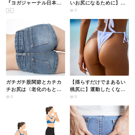
『ヨガジャーナル日本
いお尻になるために】お
版』予約購読のご案内
尻の硬さや痛みをほぐす
0
PR
「鳩のストレッチ」
ガチガチ股関節とカチカ
【揺らすだけでまあるい
チお尻は〈老化のもと〉
桃尻に】運動したくない
硬い股関節&垂れ尻撃退
人向け！夏までに間に合
0
0
エクササイズ
うヒップアップエクサ