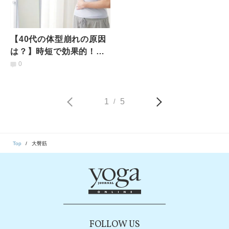
【40代の体型崩れの原因
は？】時短で効果的！続
けるだけで太りにくい体
0
に変わる「代謝アップヨ
ガ」
1
5
/
Top
大臀筋
FOLLOW US