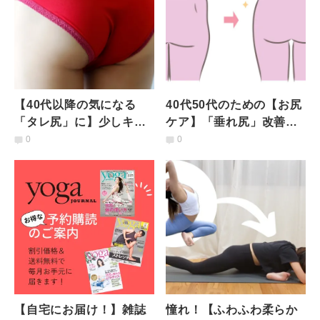
【40代以降の気になる
40代50代のための【お尻
「タレ尻」に】少しキツ
ケア】「垂れ尻」改善！
いけど効く！寝たまま簡
境目くっきりお尻を取り
0
0
単ヒップライン引き上げ
戻す２ステップエクサ
エクサ
【自宅にお届け！】雑誌
憧れ！【ふわふわ柔らか