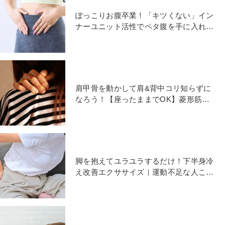
ぽっこりお腹卒業！「キツくない」イン
ナーユニット活性でペタ腹を手に入れる
呼吸法
肩甲骨を動かして肩&背中コリ知らずに
なろう！【座ったままでOK】菱形筋ほ
ぐしエクササイズ
脚を抱えてユラユラするだけ！下半身冷
え改善エクササイズ｜運動不足な人こそ
習慣に！