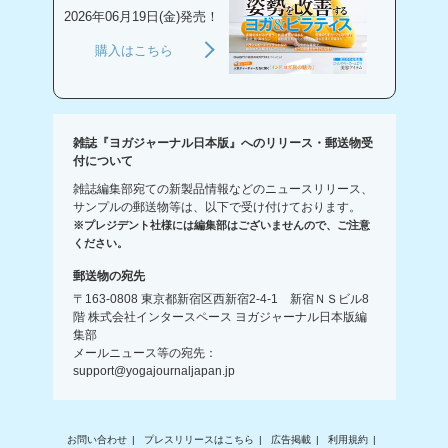
2026年06月19日(金)発売！
購入はこちら
雑誌『ヨガジャーナル日本版』へのリリース・郵送物受
付について
雑誌編集部宛ての新製品情報などのニュースリリース、
サンプルの郵送物等は、以下で受け付けております。
※プレジデント社様には編集部はございませんので、ご注意
ください。
郵送物の宛先
〒163-0808 東京都新宿区西新宿2-4-1 新宿ＮＳビル8
階 株式会社インタースペース ヨガジャーナル日本版編
集部
メールニュース等の宛先：
support@yogajournaljapan.jp
お問い合わせ
プレスリリースはこちら
広告掲載
利用規約