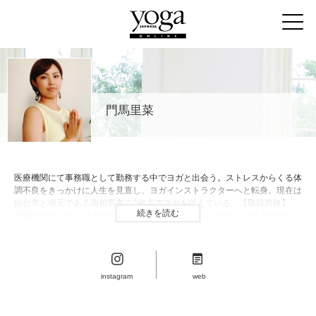
門馬里菜
医療機関にて事務職として勤務する中でヨガと出会う。ストレスからくる体
調不良をきっかけに​人生を見直し、ヨガインストラクターへと転身。現在は
仙台市と地元である南相馬市の2拠点でヨガを伝えている。【取得資格】
続きを読む
IHTAヨガインストラクター２級／小顔フェイシャルヨガインストラクター
／IHTAヨガインストラクター１級／RYT200
instagram
web