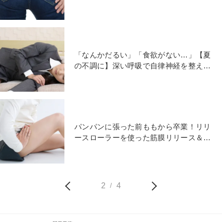
クサ
「なんかだるい」「食欲がない…」【夏
の不調に】深い呼吸で自律神経を整える
「ネコのツイストポーズ」
パンパンに張った前ももから卒業！リリ
ースローラーを使った筋膜リリース＆ス
トレッチ
2
4
/