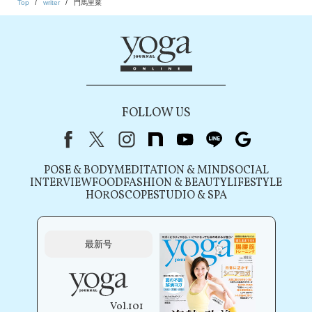
Top
writer
門馬里菜
FOLLOW US
Facebook
X（旧Twitter）
instagram
note
youtube
line
Google
POSE & BODY
MEDITATION & MIND
SOCIAL
INTERVIEW
FOOD
FASHION & BEAUTY
LIFESTYLE
HOROSCOPE
STUDIO & SPA
最新号
Vol.101