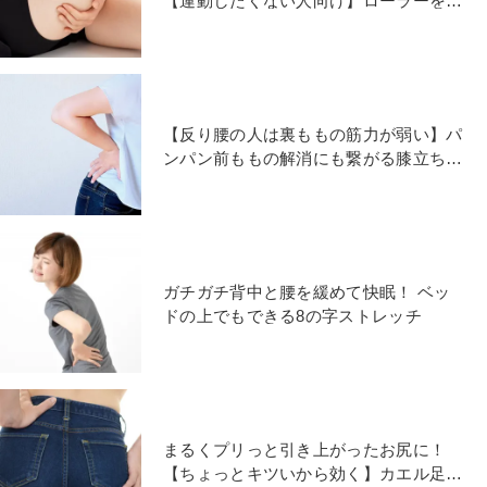
【運動したくない人向け】ローラーを使
ったほぐし法
【反り腰の人は裏ももの筋力が弱い】パ
ンパン前ももの解消にも繋がる膝立ちエ
クサ
ガチガチ背中と腰を緩めて快眠！ ベッ
ドの上でもできる8の字ストレッチ
まるくプリっと引き上がったお尻に！
【ちょっとキツいから効く】カエル足エ