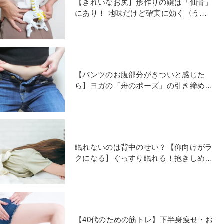
【きれいなお尻】形作りの鍵は「仙骨」
にあり！ 地味だけど確実に効く〈うつ
伏せエクサ〉
【パンツのお腹部分がきついと感じた
ら】ヨガの「舟のポーズ」の引き締め効
果を最大に！ねじりエクサ
眠れないのは背中のせい？【仰向けがラ
クになる】ぐっすり眠れる！抱きしめス
トレッチ
【40代のための筋トレ】下半身痩せ・お