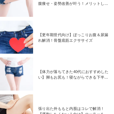
腹痩せ・姿勢改善が叶う！メリットしか
ないワイドスクワット
【更年期世代向け】ぽっこりお腹＆尿漏
れ解消！骨盤底筋エクササイズ
【体力が落ちてきた40代におすすめした
い】脚もお尻も！寝ながらできる下半身
引き締めエクササイズ
張り出た外ももと内股はコレで解消！