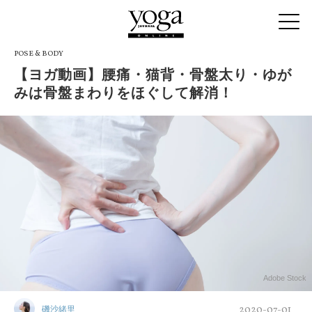
POSE & BODY
【ヨガ動画】腰痛・猫背・骨盤太り・ゆが
みは骨盤まわりをほぐして解消！
Adobe Stock
2020-07-01
磯沙緒里