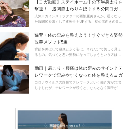
【ヨガ動画】ステイホーム中の下半身太りを
撃退！ 股関節まわりをほぐす５分間ヨガス
トレッチ
人気ヨガインストラクターの西畑亜美さんが、硬くなっ
た股関節をほぐして柔軟性をUPする、初心者向きのヨガ
ストレッチを教えてくれました！
猫背・体の歪みを整えよう！すぐできる姿勢
改善メソッド5選
背筋を伸ばして颯爽と歩く姿は、それだけで美しく見え
るもの。気づくと悪い姿勢になってしまうという方は筋
力不足やコリなどさまざまな要因が…。今回は、すぐで
きる姿勢改善メソッドを５つ、ヨガジャーナル編集部が
動画｜肩こり・腰痛は体の歪みのサイン？テ
厳選しました！
レワークで歪みやすくなった体を整えるヨガ
コロナウイルスの影響でテレワークという働き方が急増
しましたが、テレワークが続くと、なんとなく調子がお
かしいことに気づくことがあるかもしれません。デスク
ワークという点ではこれまでとさほど変わらないはずな
のに、肩こりや腰痛、首の痛み、頭痛など様々な症状に
悩まされていませんか？その不調は、もしかしたら体の
歪みが原因かもしれません。体の歪みについて知って、
対処していきましょう。