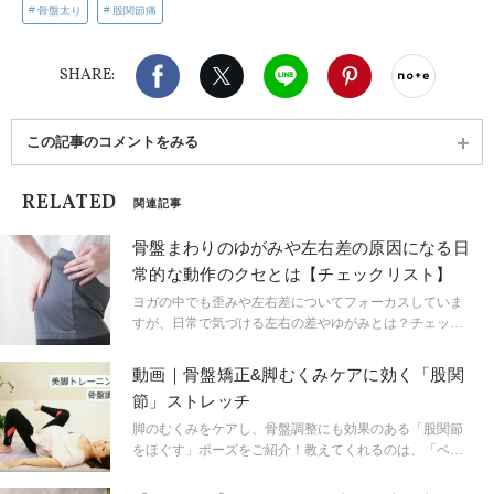
骨盤太り
股関節痛
Facebook
X（旧twitter）
LINE
Pinterest
noteで
SHARE:
この記事のコメントをみる
RELATED
関連記事
骨盤まわりのゆがみや左右差の原因になる日
常的な動作のクセとは【チェックリスト】
ヨガの中でも歪みや左右差についてフォーカスしていま
すが、日常で気づける左右の差やゆがみとは？チェック
表を元にゆがみ度をチェックしてみましょう！
動画｜骨盤矯正&脚むくみケアに効く「股関
節」ストレッチ
脚のむくみをケアし、骨盤調整にも効果のある「股関節
をほぐす」ポーズをご紹介！教えてくれるのは、「ベビ
トレヨガ」を考案した人気ヨガインストラクターの岡本
かなみさんです。