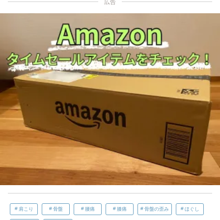
広告
肩こり
骨盤
腰痛
膝痛
骨盤の歪み
ほぐし