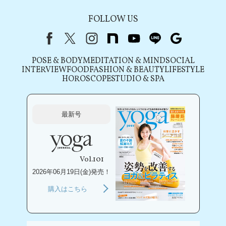
FOLLOW US
Facebook
X（旧Twitter）
instagram
note
youtube
line
Google
POSE & BODY
MEDITATION & MIND
SOCIAL
INTERVIEW
FOOD
FASHION & BEAUTY
LIFESTYLE
HOROSCOPE
STUDIO & SPA
最新号
Vol.101
2026年06月19日(金)発売！
購入はこちら