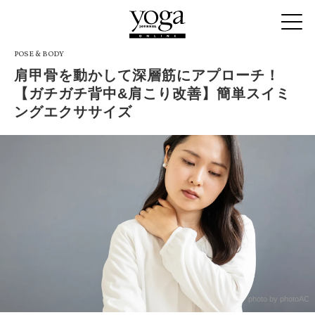
POSE & BODY
肩甲骨を動かして深層筋にアプローチ！
【ガチガチ背中&肩こり改善】簡単スイミ
ングエクササイズ
photo by photoAC