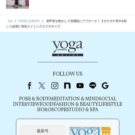
Top
POSE & BODY
肩甲骨を動かして深層筋にアプローチ！【ガチガチ背中&肩
こり改善】簡単スイミングエクササイズ
FOLLOW US
Facebook
X（旧Twitter）
instagram
note
youtube
line
Google
POSE & BODY
MEDITATION & MIND
SOCIAL
INTERVIEW
FOOD
FASHION & BEAUTY
LIFESTYLE
HOROSCOPE
STUDIO & SPA
最新号