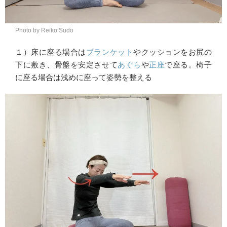
Photo by Reiko Sudo
１）床に座る場合は
ブランケット
やクッションをお尻の
下に敷き、骨盤を安定させて
あぐら
や
正座
で座る。椅子
に座る場合は浅めに座って姿勢を整える