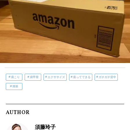
肩こり
肩甲骨
エクササイズ
座ってできる
ガチガチ背中
簡単
AUTHOR
須藤玲子