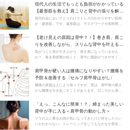
状があらわれやすくなります。コタツで丸くなってため
現代人の生活でもっとも負担がかかっている
息つく前に！さっほぐしましょっ！寝たまま簡単！セル
【菱形筋を救え】肩こりと背中の張りを解消
フでできる全身筋膜リリースをご紹介します！
する簡単ほぐし
現代社会においてとりわけストレスのかかりやすい筋肉
が「菱形筋」です。菱形筋は、デスクワークや長時間の
スマホ操作などで、前傾姿勢を長時間維持することで緊
張し、それが続くと慢性的な肩こりや背中の張りにつな
【老け見えの原因は背中？！】巻き肩、肩こ
がります。今回はそんな菱形筋を手軽にほぐす簡単スト
りを改善しながら、スリムな背中を叶える！
レッチをご紹介します。
「腕回しヨガ」
気がつくと肩が引き上がり、巻き肩になっていません
か？ 巻き肩状態が続くと、背中に脂肪がつきやすくな
り肩こりの原因にも。今日は、手軽にできる「腕回しヨ
ガ」をご紹介。巻き肩、肩こりを正しながら、スリムな
肩甲骨が硬い人は腰痛になりやすい？腰痛を
背中を目指しましょう！
予防＆改善する〈セルフ肩甲骨はがし〉
腰痛の原因は人により様々ですが、実は、肩甲骨の硬さ
から腰痛を引き起こすことがあります。日ごろから肩甲
骨まわりの硬さが気になる、動きが悪いと感じている人
必見！今回は、腰痛の予防・改善に効果的なセルフケア
「えっ、こんなに簡単！？」締まった美しい
のご紹介です。体が安定する四つ這いの体勢で行う肩甲
背中が手に入る＜肩甲骨の動かし方＞
骨をはがすエクササイズです。
ブラの上に乗るお肉が気になってきたけど何をしたらい
いかわからない。トレーニングをしてもなかなか変化を
感じない。そんな方は肩甲骨を動かしてみませんか？今