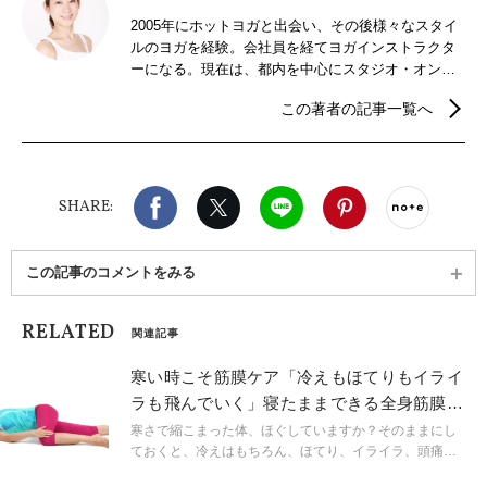
2005年にホットヨガと出会い、その後様々なスタイ
ルのヨガを経験。会社員を経てヨガインストラクタ
ーになる。現在は、都内を中心にスタジオ・オンラ
インにて活動中。リラックスからトレーニング系ヨ
この著者の記事一覧へ
ガまで、静と動（陰と陽）のバランスを大切にヨガ
の指導を行う。ヨガと共にアロマのある暮らしも提
案する。
Facebook
X（旧twitter）
LINE
Pinterest
noteで
SHARE:
この記事のコメントをみる
RELATED
関連記事
寒い時こそ筋膜ケア「冷えもほてりもイライ
ラも飛んでいく」寝たままできる全身筋膜セ
ルフリリース
寒さで縮こまった体、ほぐしていますか？そのままにし
ておくと、冷えはもちろん、ほてり、イライラ、頭痛、
肩こり、腰痛、疲労感、不眠 etc.さまざまな自律神経症