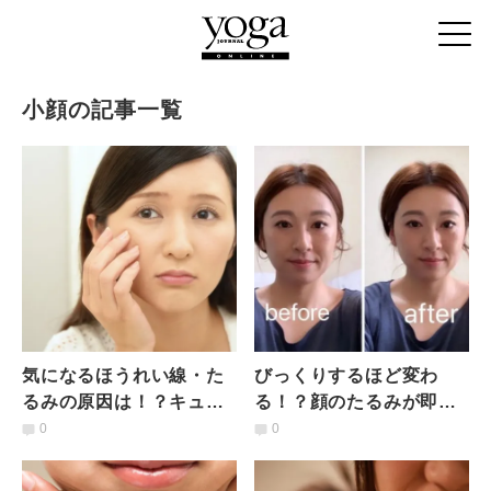
小顔の記事一覧
気になるほうれい線・た
びっくりするほど変わ
るみの原因は！？キュッ
る！？顔のたるみが即効
と上向き小顔になる「セ
すっきり「小顔セルフマ
0
0
ルフマッサージ＆ストレ
ッサージ」
ッチ」