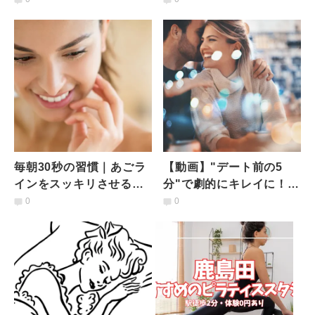
すすめ
毎朝30秒の習慣｜あごラ
【動画】"デート前の5
インをスッキリさせる小
分"で劇的にキレイに！顔
顔ストレッチ
むくみケア&姿勢美人ヨ
0
0
ガ