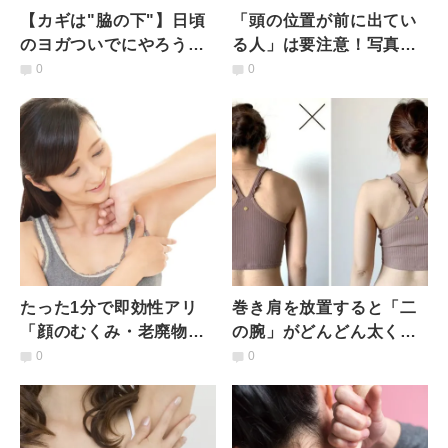
【カギは"脇の下"】日頃
「頭の位置が前に出てい
のヨガついでにやろう！
る人」は要注意！写真映
簡単にできる肩こりと顔
りもよくなる【頭を正し
0
0
のむくみ対策
い位置に戻す方法】
たった1分で即効性アリ
巻き肩を放置すると「二
「顔のむくみ・老廃物」
の腕」がどんどん太くな
をごっそり排出【脇リン
る？【じんわ～り効く！
0
0
パマッサージ】
巻き肩＆猫背改善ストレ
ッチ】