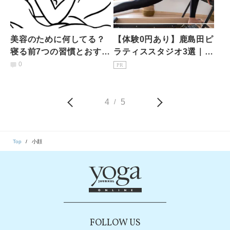
美容のために何してる？
【体験0円あり】鹿島田ピ
寝る前7つの習慣とおすす
ラティススタジオ3選｜1
めのヨガポーズ
回1,650円〜マシン・安さ
0
PR
比較
4
5
/
Top
小顔
FOLLOW US