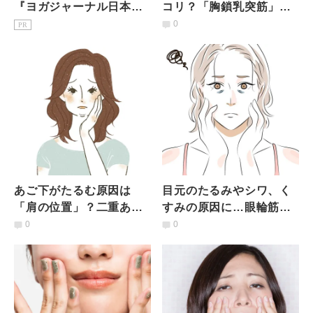
『ヨガジャーナル日本
コリ？「胸鎖乳突筋」を
版』予約購読のご案内
ほぐす2ステップの簡単セ
0
PR
ルフケア
あご下がたるむ原因は
目元のたるみやシワ、く
「肩の位置」？二重あご
すみの原因に…眼輪筋な
を改善するエクサ2つ
ど目元の筋肉をほぐす1分
0
0
マッサージ