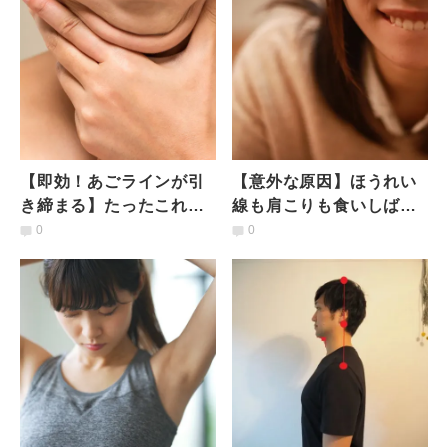
【即効！あごラインが引
【意外な原因】ほうれい
き締まる】たったこれだ
線も肩こりも食いしばり
け？ 伸ばす動きで二重あ
が原因？2つの筋肉をほぐ
0
0
ご解消「オトガイ筋ほぐ
すだけの簡単セルフケア
し」