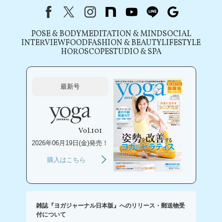
Facebook
X（旧Twitter）
instagram
note
youtube
line
Google
POSE & BODY
MEDITATION & MIND
SOCIAL
INTERVIEW
FOOD
FASHION & BEAUTY
LIFESTYLE
HOROSCOPE
STUDIO & SPA
最新号
Vol.101
2026年06月19日(金)発売！
購入はこちら
雑誌『ヨガジャーナル日本版』へのリリース・郵送物受
付について