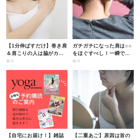
【1分伸ばすだけ】巻き肩
ガチガチになった肩は○○
＆肩こりの人は脇がカチ
をほぐすべし！一瞬で肩
コチ？肩が劇的に軽くな
が軽くなるセルフマッサ
0
0
る脇ストレッチ
ージ
【自宅にお届け！】雑誌
【二重あご】原因は首の