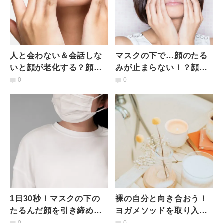
人と会わない＆会話しな
マスクの下で…顔のたる
いと顔が老化する？顔年
みが止まらない！？顔の
齢10歳若返りのための1
筋肉を鍛える簡単ヨガト
0
0
分顔マッサージ
レ
1日30秒！マスクの下の
裸の自分と向き合おう！
たるんだ顔を引き締める
ヨガメソッドを取り入れ
顔周りストレッチ
た「バスタイム美活」の
0
0