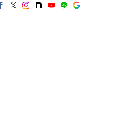
Facebook
X（旧twitter）
instagram
note
Youtube
line
Google