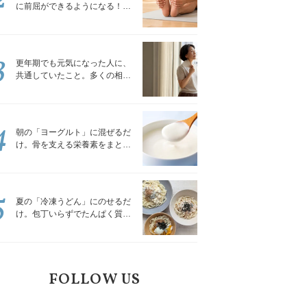
に前屈ができるようになる！腿
裏を少しずつゆるめる「前屈ス
トレッチ」
3
更年期でも元気になった人に、
共通していたこと。多くの相談
を受けてきた私が言える、たっ
たひとつのこと
4
朝の「ヨーグルト」に混ぜるだ
け。骨を支える栄養素をまとめ
て補える食材3選｜管理栄養士が
解説
5
夏の「冷凍うどん」にのせるだ
け。包丁いらずでたんぱく質を
補える組み合わせ3選｜管理栄養
士が解説
FOLLOW US