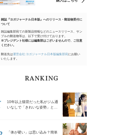
購入はこちら
雑誌『ヨガジャーナル日本版』へのリリース・郵送物受付に
ついて
雑誌編集部宛ての新製品情報などのニュースリリース、サン
プルの郵送物等は、以下で受け付けております。
※プレジデント社様には編集部はございませんので、ご注意
ください。
郵送先は
運営会社:ヨガジャーナル日本版編集部宛
にお願い
いたします。
RANKING
1
10年以上猫背だった私がジム通
いなしで「きれいな姿勢」と褒
められるようになった秘密の習
慣
2
「体が硬い」は思い込み？簡単