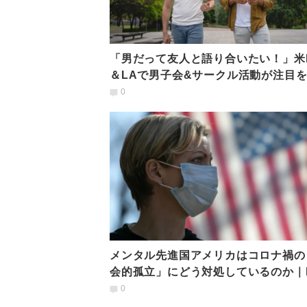
「男だって友人と語り合いたい！」米
＆LAで男子会&サークル活動が注目
る背景
0
メンタル先進国アメリカはコロナ禍の
会的孤立」にどう対処しているのか｜
メンタルケア事情
0