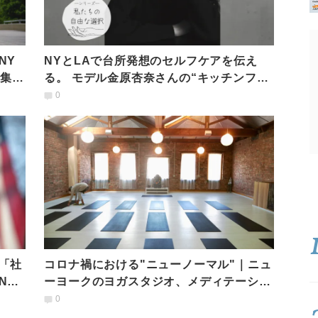
NY
NYとLAで台所発想のセルフケアを伝え
を集め
る。 モデル金原杏奈さんの“キッチンファ
ーマシー”の考え方
0
「社
コロナ禍における"ニューノーマル"｜ニュ
NY
ーヨークのヨガスタジオ、メディテーショ
ンスタジオは今
0