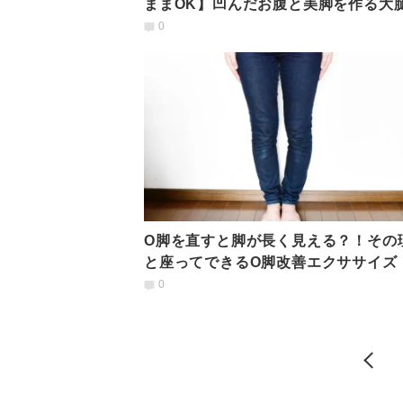
ままOK】凹んだお腹と美脚を作る大
頭筋ストレッチ
0
O脚を直すと脚が長く見える？！その
と座ってできるO脚改善エクササイズ
0