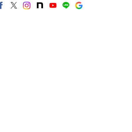
Facebook
X（旧twitter）
instagram
note
Youtube
line
Google