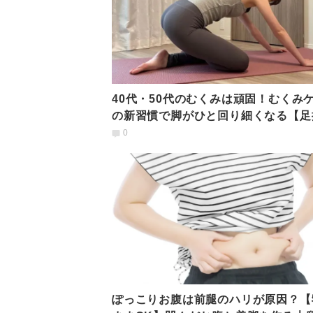
40代・50代のむくみは頑固！むくみ
の新習慣で脚がひと回り細くなる【足
×ヨガ】
0
ぽっこりお腹は前腿のハリが原因？【