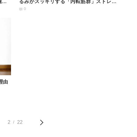
腿四
るみがスッキリする「内転筋群」ストレッ
チ
0
理由
2
22
/