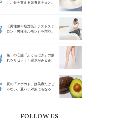
け。骨を支える栄養素をまとめ
て補える食材3選｜管理栄養士が
解説
3
【男性更年期対策】テストステ
ロン（男性ホルモン）を増やす
「５つの食品」
4
第二の心臓「ふくらはぎ」の疲
れをリセット！硬さがみるみる
ほぐれる「壁を使ってできる簡
単ストレッチ」
5
夏の「アボカド」は美容だけじ
ゃない。夏バテ対策にもなる意
外な食べ方｜管理栄養士が解説
FOLLOW US