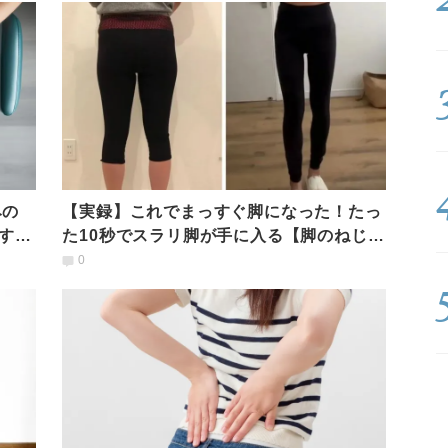
みの
【実録】これでまっすぐ脚になった！たっ
する
た10秒でスラリ脚が手に入る【脚のねじれ
調整エクサ】
0