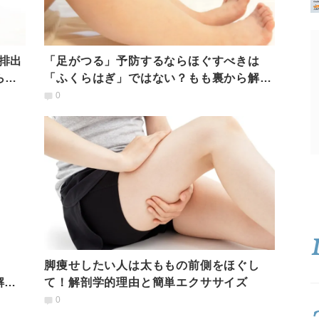
排出
「足がつる」予防するならほぐすべきは
らな
「ふくらはぎ」ではない？もも裏から解
消、8回×3セットエクサ
0
脚痩せしたい人は太ももの前側をほぐし
解消
て！解剖学的理由と簡単エクササイズ
0