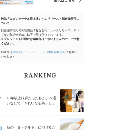
購入はこちら
雑誌『ヨガジャーナル日本版』へのリリース・郵送物受付に
ついて
雑誌編集部宛ての新製品情報などのニュースリリース、サン
プルの郵送物等は、以下で受け付けております。
※プレジデント社様には編集部はございませんので、ご注意
ください。
郵送先は
運営会社:ヨガジャーナル日本版編集部宛
にお願い
いたします。
RANKING
1
10年以上猫背だった私がジム通
いなしで「きれいな姿勢」と褒
められるようになった秘密の習
慣
2
朝の「ヨーグルト」に混ぜるだ