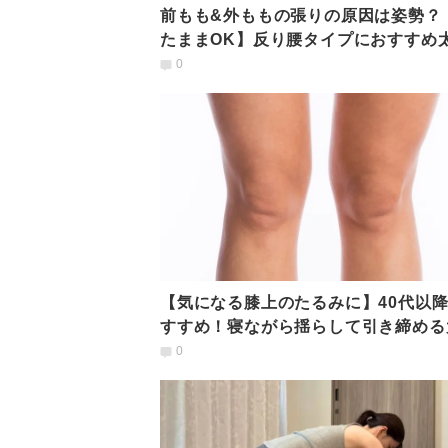
前もも&外ももの張りの原因は姿勢？
たままOK】反り腰タイプにおすすめ
もスッキリストレッチ
0
【気になる膝上のたるみに】40代以
すすめ！寝ながら揺らして引き締める
の膝上ケア
0