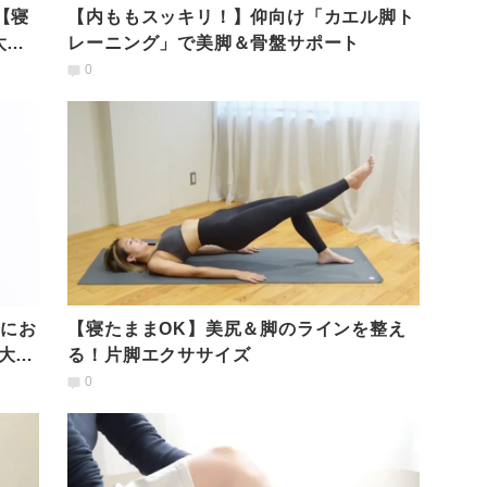
【寝
【内ももスッキリ！】仰向け「カエル脚ト
太も
レーニング」で美脚＆骨盤サポート
0
降にお
【寝たままOK】美尻＆脚のラインを整え
大人
る！片脚エクササイズ
0