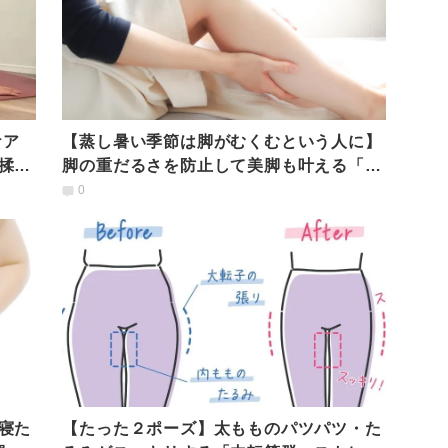
ケア
【蒸し暑い季節は脚がむくむという人に】
揉み
脚の重だるさを防止して美脚も叶える「ヒ
ールアップポーズ」
0
寝た
【たった２ポーズ】太もものパツパツ・た