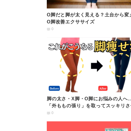
O脚だと脚が太く見える？土台から変
O脚改善エクササイズ
0
脚の太さ・X脚・O脚にお悩みの人へ
「外ももの張り」を取ってスッキリさ
集中ストレッチ
0