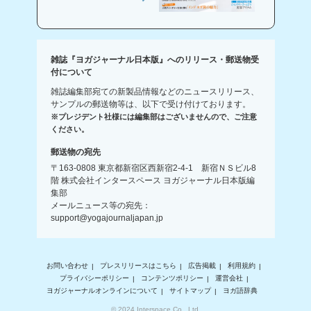
雑誌『ヨガジャーナル日本版』へのリリース・郵送物受
付について
雑誌編集部宛ての新製品情報などのニュースリリース、
サンプルの郵送物等は、以下で受け付けております。
※プレジデント社様には編集部はございませんので、ご注意
ください。
郵送物の宛先
〒163-0808 東京都新宿区西新宿2-4-1 新宿ＮＳビル8
階 株式会社インタースペース ヨガジャーナル日本版編
集部
メールニュース等の宛先：
support@yogajournaljapan.jp
お問い合わせ
プレスリリースはこちら
広告掲載
利用規約
プライバシーポリシー
コンテンツポリシー
運営会社
ヨガジャーナルオンラインについて
サイトマップ
ヨガ語辞典
© 2024 Interspace Co., Ltd.