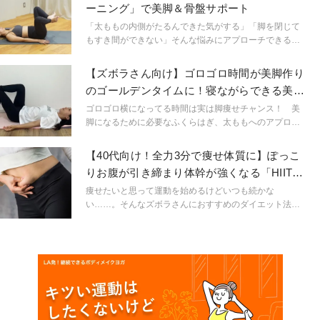
ーニング」で美脚＆骨盤サポート
す。
「太ももの内側がたるんできた気がする」「脚を閉じて
もすき間ができない」そんな悩みにアプローチできるの
が、寝たままできるカエル脚トレーニングです。カエル
のような脚の形で膝を曲げ伸ばしすることで、普段なか
【ズボラさん向け】ゴロゴロ時間が美脚作り
なか使われない内ももの筋肉＝内転筋にしっかり刺激を
のゴールデンタイムに！寝ながらできる美脚
入れることができます。内ももを鍛えれば脚がスッキリ
チャレンジ
見えるだけでなく、骨盤や姿勢の安定にもつながるのが
ゴロゴロ横になってる時間は実は脚痩せチャンス！ 美
この動きの大きな魅力。寝たままラクにできるのに、効
脚になるために必要なふくらはぎ、太ももへのアプロー
果はしっかり感じられる美脚トレーニングです。
チは寝転びながらでもできるんです。お尻もセットでア
プローチしてあげるとさらに美脚効果UP。育児中の寝か
【40代向け！全力3分で痩せ体質に】ぽっこ
しつけタイムにもおすすめです。
りお腹が引き締まり体幹が強くなる「HIITト
レ」
痩せたいと思って運動を始めるけどいつも続かな
い……。そんなズボラさんにおすすめのダイエット法が
「HIITトレーニング」。少しハードだけど追い込んだ後
の達成感が癖になり、げっそり痩せではなく健康的に引
き締まった体が手に入ります。教えてくれるのは健康運
動指導士の村越美加先生です。