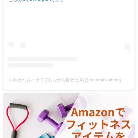
岡本 かなみ・子育てしながら自分磨き(@kanamiokamoto)がシェアした投稿