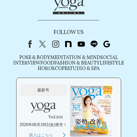
FOLLOW US
Facebook
X（旧Twitter）
instagram
note
youtube
line
Google
POSE & BODY
MEDITATION & MIND
SOCIAL
INTERVIEW
FOOD
FASHION & BEAUTY
LIFESTYLE
HOROSCOPE
STUDIO & SPA
最新号
Vol.101
2026年06月19日(金)発売！
購入はこちら