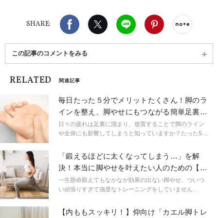
子どもの姿勢づくりをテーマに保育士研修や保育大
学での講座、ベビトレヨガのDVDをリリースするな
Facebook
X（旧twitter）
LINE
Pinterest
noteで
ど幅広く活動。Instagram：@kanamiokamoto
SHARE:
この記事のコメントをみる
RELATED
関連記事
毎日たった５分でメリットたくさん！脚のラ
インを整え、脚やせにもつながる簡単足裏ほ
ぐし
日々の疲れは足裏に溜まり、放置することで脚のライン
や全身にも影響してしまうと知っていますか？たった5分
で出来る足裏ほぐしで毎日続けてケアしてあげましょ
う！
「鍛えるほどに太くなってしまう…」を解
決！本当に脚やせを叶えたい人のための【太
もも激変ほぐし】
一生懸命鍛えてもなかなか効果の出ない脚やせ。ついつ
い頑張りすぎて強度なトレーニングをしていません
か？ 本当に脚やせを叶えたいなら「太ももをほぐし」
と「お尻と骨盤のインナーマッスルを鍛える」のが近
【内ももスッキリ！】仰向け「カエル脚トレ
道！ 簡単で続けられる脚やせルーティンをご紹介しま