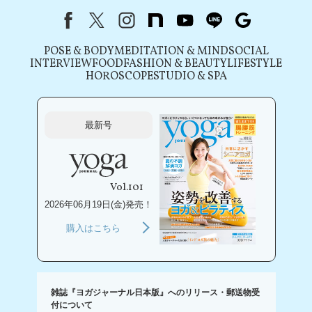
Facebook
X（旧Twitter）
instagram
note
youtube
line
Google
POSE & BODY
MEDITATION & MIND
SOCIAL
INTERVIEW
FOOD
FASHION & BEAUTY
LIFESTYLE
HOROSCOPE
STUDIO & SPA
最新号
Vol.101
2026年06月19日(金)発売！
購入はこちら
雑誌『ヨガジャーナル日本版』へのリリース・郵送物受
付について