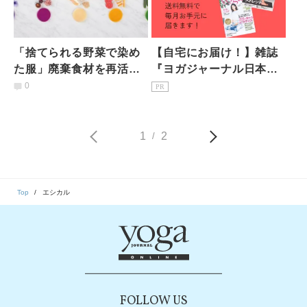
「捨てられる野菜で染め
【自宅にお届け！】雑誌
た服」廃棄食材を再活用
『ヨガジャーナル日本
するFOOD TEXTILEが目
版』予約購読のご案内
0
PR
指す未来
1
2
/
Top
エシカル
FOLLOW US