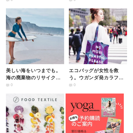
考えよう
美しい海をいつまでも。
エコバッグが女性を救
海の廃棄物のリサイクル
う。ウガンダ発カラフル
ナイロンで作られたヨガ
で気分を上げるプリント
0
0
＆スイムウェア
バッグ