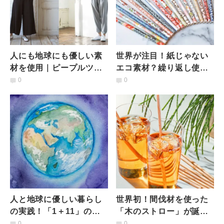
人にも地球にも優しい素
世界が注目！紙じゃない
材を使用｜ピープルツリ
エコ素材？繰り返し使え
ーのオーガニックコット
る・自然に還る…地球に
0
0
ンでおうち時間を快適に
やさしい「次世代ストロ
ー」
人と地球に優しい暮らし
世界初！間伐材を使った
の実践！「1＋11」のサ
「木のストロー」が誕生
ステナブルウィッシュを
した背景とは
0
0