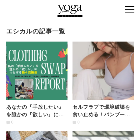
エシカルの記事一覧
あなたの『手放したい』
セルフラブで環境破壊を
を誰かの『欲しい』につ
食い止める！バンブーイ
なげる。「Clothing
ンナーウェア
0
0
Swap」初開催レポート
「unleash（アンリーシ
ュ）」の思い