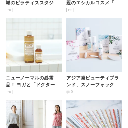
城のピラティススタジオ7
題のエシカルコスメ「ジ
選｜初心者・女性専用を
ョジョブル」で潤いケア
PR
PR
駅徒歩3分で比較
ニューノーマルの必需
アジア発ビューティブラ
品！ ヨガと「ドクターブ
ンド、スノーフォックス
ロナー」で始める私と環
スキンケアの取り組み
0
PR
境に優しい暮らし