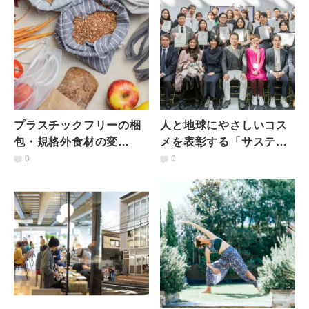
プラスチックフリーの梱
人と地球にやさしいコス
包・規格外食材の変
メを表彰する「サステナ
身……「食」からエシカ
ブルコスメアワード
0
0
ル消費を考える
2022」今年度の受賞ブラ
ンドは？