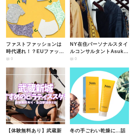
ファストファッションは
NY在住パーソナルスタイ
時代遅れ！？EUファッシ
ルコンサルタントAsuka
ョンの新基準「持続可能
に聞く！サステナブルな
0
0
性」の3原則を学ぼう
クローゼットの作り方
【体験無料あり】武蔵新
冬の手ごわい乾燥に…話