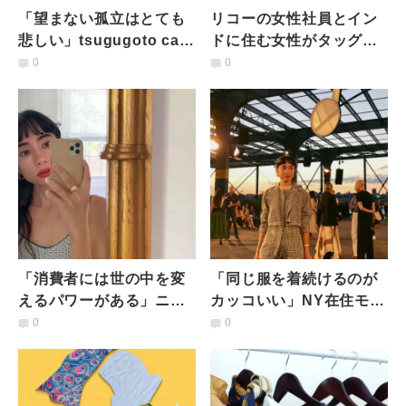
「望まない孤立はとても
リコーの女性社員とイン
悲しい」tsugugoto cafe
ドに住む女性がタッグを
が食と場で実現したい、
組んだ！今話題のエシカ
0
0
優しさとつながり
ルなヨガウェア「ランゴ
リー」
「消費者には世の中を変
「同じ服を着続けるのが
えるパワーがある」ニュ
カッコいい」NY在住モデ
ーヨーク在住モデル・ベ
ル・ベイカー恵利沙が目
0
0
イカー恵利沙がそう考え
指すサステナブルな未来
る理由