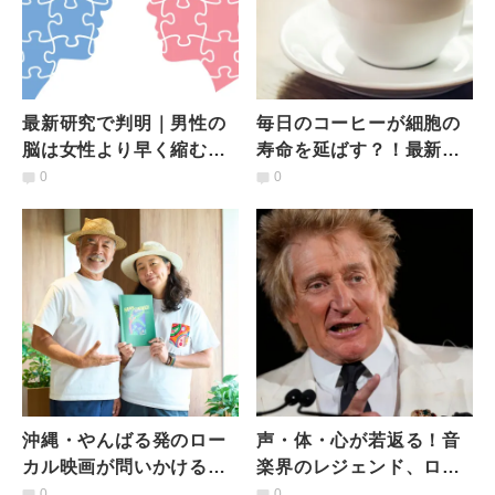
最新研究で判明｜男性の
毎日のコーヒーが細胞の
脳は女性より早く縮む。
寿命を延ばす？！最新研
一方で女性のアルツハイ
究が示したカフェインの
0
0
マー発症率は男性の２倍
DNA修復と老化抑制の可
能性
沖縄・やんばる発のロー
声・体・心が若返る！音
カル映画が問いかける
楽界のレジェンド、ロッ
「豊かさと幸せ」―世界
ド・スチュワート（80
0
0