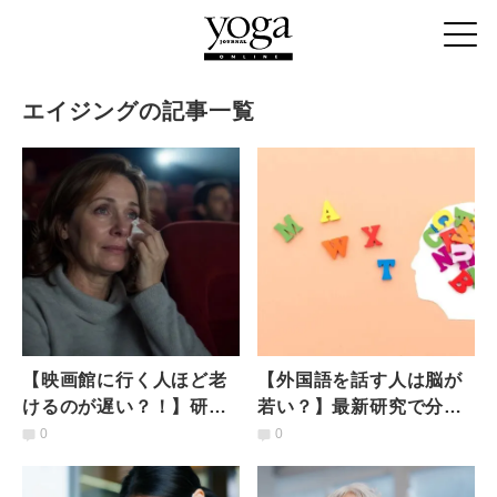
エイジングの記事一覧
【映画館に行く人ほど老
【外国語を話す人は脳が
けるのが遅い？！】研究
若い？】最新研究で分か
で見えた「文化的活動と
った話す言語の数と脳の
0
0
老いスピード」の驚くべ
老化の関係
き関係