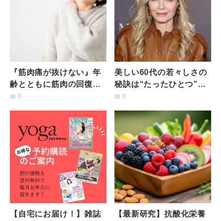
『筋肉痛が抜けない』年
美しい60代の若々しさの
齢とともに筋肉の回復が
秘訣は“たったひとつ”！
遅くなる理由｜“守るため
女優ミシェル・ファイフ
0
0
の変化”だと研究で判明
ァー（67歳）が語るシン
プル美容とは？
【自宅にお届け！】雑誌
【最新研究】抗酸化栄養