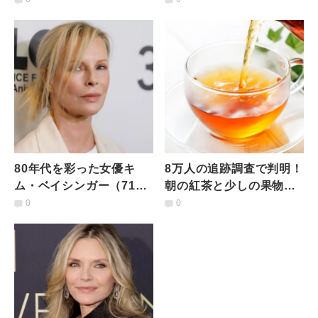
のブルーゾーンとの共通
歳）が続ける3つの習慣
点とは？
80年代を彩った女優キ
8万人の追跡調査で判明！
ム・ベイシンガー（71
朝の紅茶と少しの果物で
歳）が“美しさ”を守るた
老けない心身に「フラボ
0
0
めに捨てた3つのルーティ
ノイド」がもたらす抗酸
ン
化効果