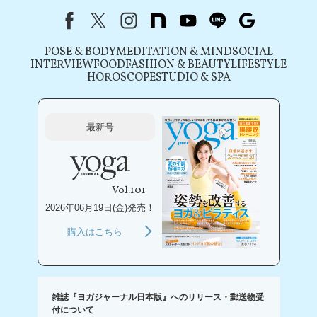
Facebook
X（旧Twitter）
instagram
note
youtube
line
Google
POSE & BODY
MEDITATION & MIND
SOCIAL
INTERVIEW
FOOD
FASHION & BEAUTY
LIFESTYLE
HOROSCOPE
STUDIO & SPA
最新号
Vol.101
2026年06月19日(金)発売！
購入はこちら
雑誌『ヨガジャーナル日本版』へのリリース・郵送物受
付について