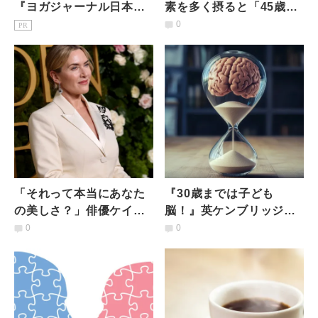
『ヨガジャーナル日本
素を多く摂ると「45歳未
版』予約購読のご案内
満で閉経を迎えるリスク
0
PR
が27％低下」何を食べた
らよい？
「それって本当にあなた
『30歳までは子ども
の美しさ？」俳優ケイ
脳！』英ケンブリッジ大
ト・ウィンスレット（50
学が解明！人生の“脳の転
0
0
歳）、完璧を求めすぎる
換期”は9歳、32歳、66
若い女性たちに警鐘を鳴
歳、83歳に起こる
らす