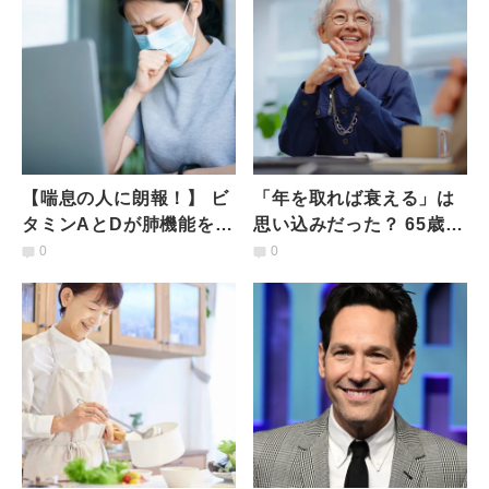
【喘息の人に朗報！】 ビ
「年を取れば衰える」は
タミンAとDが肺機能を守
思い込みだった？ 65歳以
り、「肺の老化」を遅ら
上1万人超を12年間追跡
0
0
せることが米研究で判明
してわかった、“心と体が
若返る人”の共通点