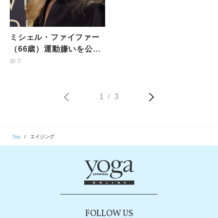
ミシェル・ファイファー
（66歳）運動嫌いを公
言！ありのままのワーク
0
アウト動画に称賛の声が
集まる
1
3
/
Top
エイジング
FOLLOW US