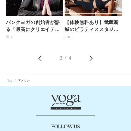
パンクヨガの創始者が語
【体験無料あり】武蔵新
る「最高にクリエイティ
城のピラティススタジオ7
ブな生き方」とは
選｜初心者・女性専用を
0
PR
駅徒歩3分で比較
3
4
/
Top
アメリカ
FOLLOW US