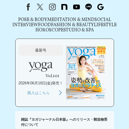
Facebook
X（旧Twitter）
instagram
note
youtube
line
Google
POSE & BODY
MEDITATION & MIND
SOCIAL
INTERVIEW
FOOD
FASHION & BEAUTY
LIFESTYLE
HOROSCOPE
STUDIO & SPA
最新号
Vol.101
2026年06月19日(金)発売！
購入はこちら
雑誌『ヨガジャーナル日本版』へのリリース・郵送物受
付について