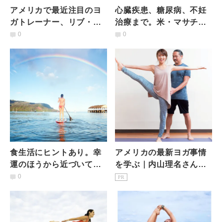
アメリカで最近注目のヨ
心臓疾患、糖尿病、不妊
ガトレーナー、リブ・ロ
治療まで。米・マサチュ
ーの正体は？
ーセッツ医療機関が提供
0
0
する「心と体のための医
療」とは
食生活にヒントあり。幸
アメリカの最新ヨガ事情
運のほうから近づいてく
を学ぶ｜内山理名さんが
る生き方のコツ
RYT500取得に挑戦！
0
PR
Vol.1