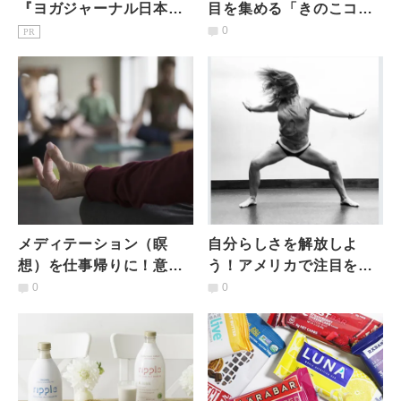
『ヨガジャーナル日本
目を集める「きのこコー
版』予約購読のご案内
ヒー」とは
0
PR
メディテーション（瞑
自分らしさを解放しよ
想）を仕事帰りに！意識
う！アメリカで注目を集
高い系ニューヨーカーが
める「BUTI YOGA」と
0
0
訪れる人気スポットっ
は
て？