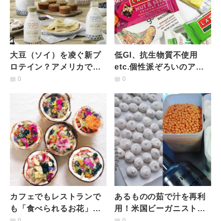
大豆（ソイ）を凌ぐ新プ
低GI、抗生物質不使用
ロテイン？アメリカで広
etc.個性派ぞろいのアメ
がる「ピープロテイン」
リカ発「エナジー・バ
0
0
とは
ー」ラインナップ
カフェでもレストランで
あるものの茹で汁を再利
も「食べられるお花」が
用！米国ビーガニストが
満開。アメリカでブーム
注目する「アクアファ
0
0