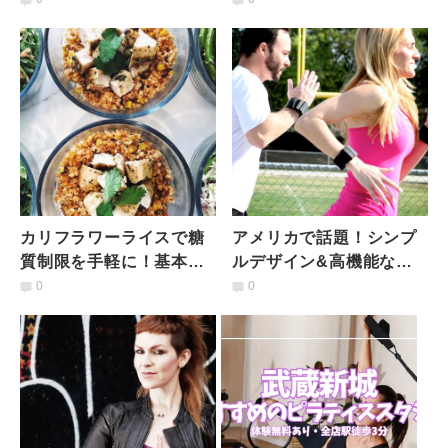
到来中の食トレンド
バ」とは
カリフラワーライスで糖
アメリカで話題！シンプ
質制限を手軽に！基本の
ルデザイン&高機能な
作り方からアレンジ例ま
「燃焼系バンド」がこの
0
0
で
春日本上陸