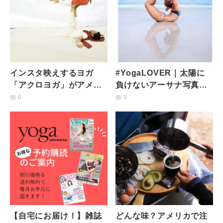
インスタ映えするヨガ
#YogaLOVER｜太陽に
「アクロヨガ」がアメリ
負けないアーサナ写真が
カで大人気の理由って？
素敵。ビーチバムなアシ
0
0
ュタンガヨギ
【自宅にお届け！】雑誌
どんな味？アメリカで注