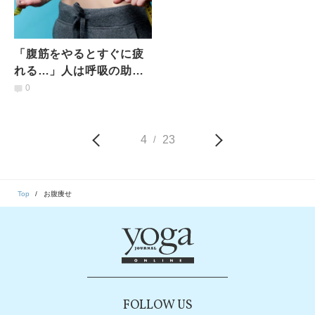
「腹筋をやるとすぐに疲
れる…」人は呼吸の助け
を借りて楽に鍛えよう！
0
薄いお腹を作る【寝たま
ま腹筋】
4
23
/
Top
お腹痩せ
FOLLOW US