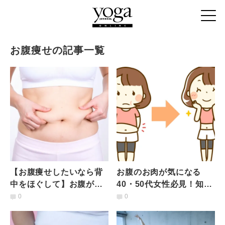
お腹痩せの記事一覧
【お腹痩せしたいなら背
お腹のお肉が気になる
中をほぐして】お腹が薄
40・50代女性必見！知ら
くなる！魔法の「広背
ないと損する、お腹痩せ
0
0
筋」ストレッチ
の効率を2倍にする有酸素
運動