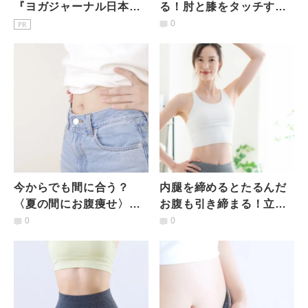
『ヨガジャーナル日本
る！肘と膝をタッチする
版』予約購読のご案内
脇腹シェイプエクササイ
0
PR
ズ【寝たままの姿勢で
OK】
今からでも間に合う？
内腿を締めるとたるんだ
〈夏の間にお腹痩せ〉た
お腹も引き締まる！立っ
った10回やるだけでスッ
たままできるお腹痩せエ
0
0
キリお腹が目指せるメソ
クササイズ
ッド