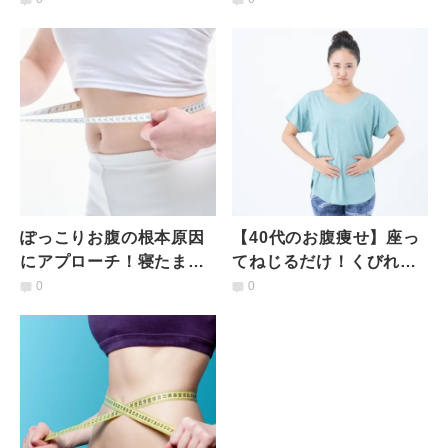
苦手な「吐き切る呼吸」
け"ラクラクお腹痩せトレ
ーニング
ぽっこりお腹の根本原因
【40代のお腹痩せ】座っ
にアプローチ！寝たまま
てねじるだけ！くびれ＆
筋力と代謝を上げる〈橋
薄いお腹ゲットエクササ
0
0
のポーズ〉エクササイズ
イズ