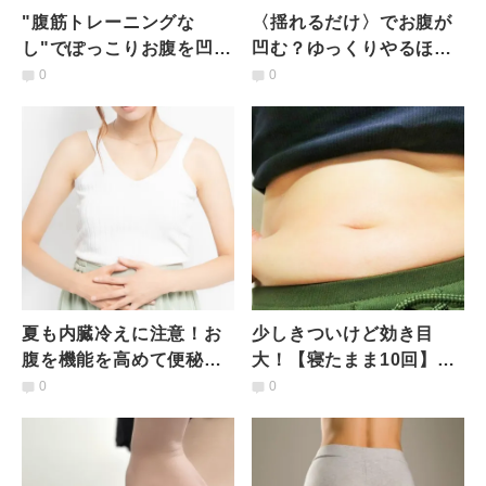
"腹筋トレーニングな
〈揺れるだけ〉でお腹が
し"でぽっこりお腹を凹ま
凹む？ゆっくりやるほど
せる！壁を使った簡単腸
めちゃくちゃ効く！下腹
0
0
腰筋ストレッチ
引き締めエクササイズ
夏も内臓冷えに注意！お
少しきついけど効き目
腹を機能を高めて便秘解
大！【寝たまま10回】40
消にもなる「四つん這い
代からのぽっこりお腹引
0
0
トレーニング」
き締め膝タッチエクササ
イズ