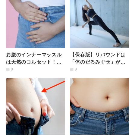
お腹のインナーマッスル
【保存版】リバウンドは
は天然のコルセット！ぽ
「体のだるみぐせ」が原
っこりお腹をやさしく鍛
因？ゆるんだ体を引き締
0
0
えるヨガポーズ
める“やせスイッチ”の入
れ方