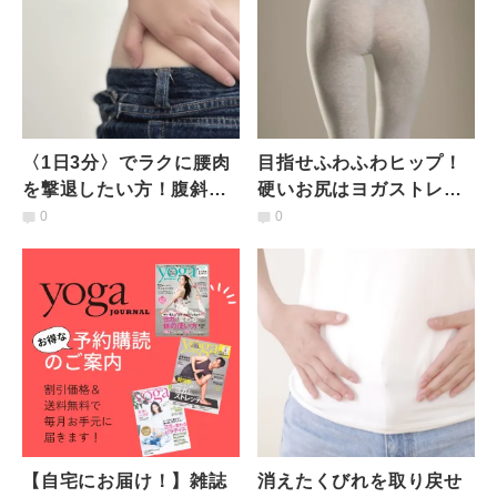
〈1日3分〉でラクに腰肉
目指せふわふわヒップ！
を撃退したい方！腹斜筋
硬いお尻はヨガストレッ
がカギ→みるみるお腹が
チでほぐしていく【牛面
0
0
引き締まるボディメイク
のポーズアレンジエク
ヨガ
サ】
【自宅にお届け！】雑誌
消えたくびれを取り戻せ