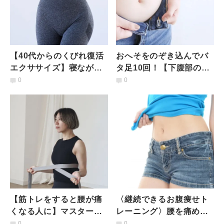
【40代からのくびれ復活
おへそをのぞき込んでバ
エクササイズ】寝ながら
タ足10回！【下腹部の筋
できて続けやすい！ウエ
肉にフォーカス】寝たま
0
0
ストラインを美しく整え
まお腹痩せエクササイズ
る習慣
【筋トレをすると腰が痛
〈継続できるお腹痩せト
くなる人に】マスターし
レーニング〉腰を痛める
て腹圧を高める！女性が
心配なし！"揺らすだ
0
0