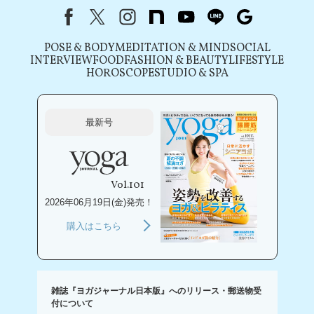
Facebook
X（旧Twitter）
instagram
note
youtube
line
Google
POSE & BODY
MEDITATION & MIND
SOCIAL
INTERVIEW
FOOD
FASHION & BEAUTY
LIFESTYLE
HOROSCOPE
STUDIO & SPA
最新号
Vol.101
2026年06月19日(金)発売！
購入はこちら
雑誌『ヨガジャーナル日本版』へのリリース・郵送物受
付について