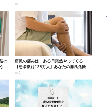
い？NGな言動は？
0
理の
痛風の痛みは、ある日突然やってくる…
うい
【患者数は125万人】あなたの痛風危険度
は？薬剤師が解説
0