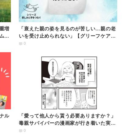
重増
「衰えた親の姿を見るのが苦しい…親の老
ム・
いを受け止められない」【グリーフケアの
専門家が回答】
0
ナル
「愛って他人から貰う必要ありますか？」
毒親サバイバーの漫画家が行き着いた実感
「私は私を愛せる」
0