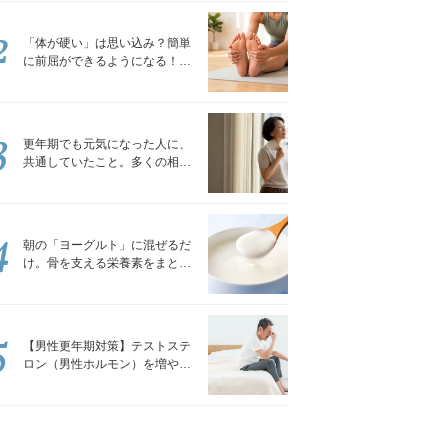
2
「体が硬い」は思い込み？簡単
に前屈ができるようになる！腿
裏を少しずつゆるめる「前屈ス
トレッチ」
3
更年期でも元気になった人に、
共通していたこと。多くの相談
を受けてきた私が言える、たっ
たひとつのこと
4
朝の「ヨーグルト」に混ぜるだ
け。骨を支える栄養素をまとめ
て補える食材3選｜管理栄養士が
解説
5
【男性更年期対策】テストステ
ロン（男性ホルモン）を増やす
「５つの食品」