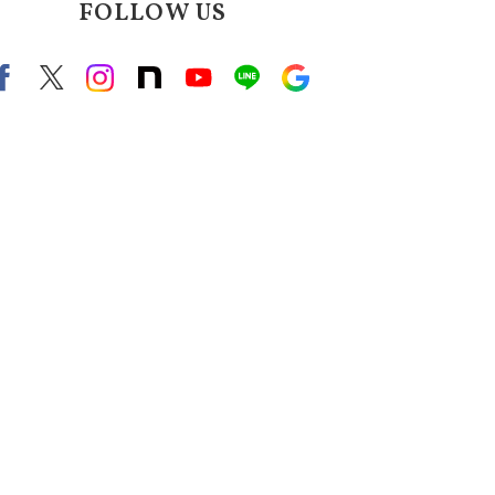
FOLLOW US
Facebook
X（旧twitter）
instagram
note
Youtube
line
Google