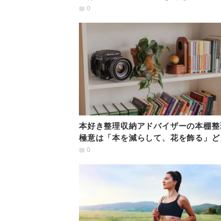
イフにあり？
0
本好き整理収納アドバイザーの本棚整
極意は「本を減らして、花を飾る」ど
うこと？
0