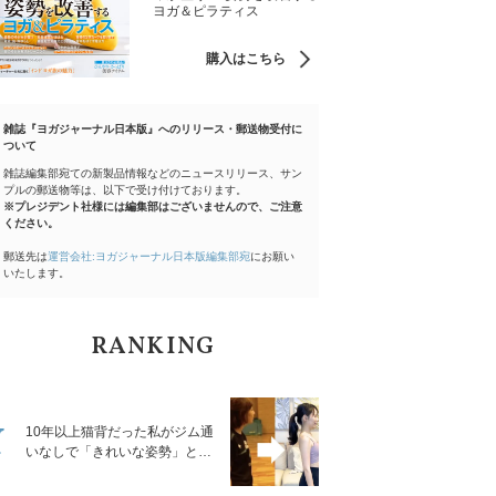
ヨガ＆ピラティス
購入はこちら
雑誌『ヨガジャーナル日本版』へのリリース・郵送物受付に
ついて
雑誌編集部宛ての新製品情報などのニュースリリース、サン
プルの郵送物等は、以下で受け付けております。
※プレジデント社様には編集部はございませんので、ご注意
ください。
郵送先は
運営会社:ヨガジャーナル日本版編集部宛
にお願い
いたします。
RANKING
1
10年以上猫背だった私がジム通
いなしで「きれいな姿勢」と褒
められるようになった秘密の習
慣