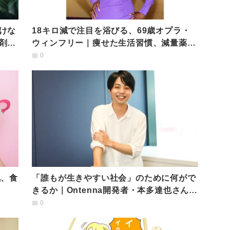
けな
18キロ減で注目を浴びる、69歳オプラ・
剤師
ウィンフリー｜痩せた生活習慣、減量薬の
使用について語る
0
気、食
「誰もが生きやすい社会」のために何がで
きるか｜Ontenna開発者・本多達也さんの
思い
0