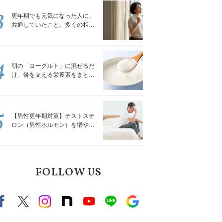
3
更年期でも元気になった人に、
共通していたこと。多くの相談
を受けてきた私が言える、たっ
たひとつのこと
4
朝の「ヨーグルト」に混ぜるだ
け。骨を支える栄養素をまとめ
て補える食材3選｜管理栄養士が
解説
5
【男性更年期対策】テストステ
ロン（男性ホルモン）を増やす
「５つの食品」
FOLLOW US
Facebook
X（旧twitter）
instagram
note
Youtube
line
Google