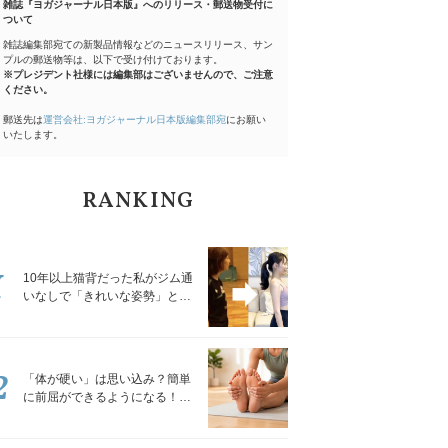
雑誌『ヨガジャーナル日本版』へのリリース・郵送物受付に
ついて
雑誌編集部宛ての新製品情報などのニュースリリース、サン
プルの郵送物等は、以下で受け付けております。
※プレジデント社様には編集部はございませんので、ご注意
ください。
郵送先は
運営会社:ヨガジャーナル日本版編集部宛
にお願い
いたします。
RANKING
1
10年以上猫背だった私がジム通
いなしで「きれいな姿勢」と褒
められるようになった秘密の習
慣
2
「体が硬い」は思い込み？簡単
に前屈ができるようになる！腿
裏を少しずつゆるめる「前屈ス
トレッチ」