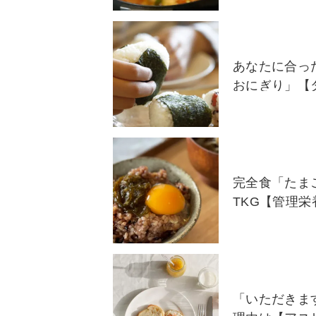
あなたに合っ
おにぎり」【
完全食「たま
TKG【管理
「いただきま