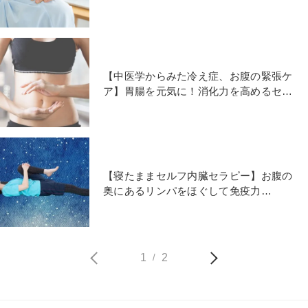
グパンダのポーズ」
【中医学からみた冷え症、お腹の緊張ケ
ア】胃腸を元気に！消化力を高めるセル
フ内臓セラピー＆陰ヨガ
【寝たままセルフ内臓セラピー】お腹の
奥にあるリンパをほぐして免疫力
UP「陰ヨガハーフクレイドル」
1
2
/