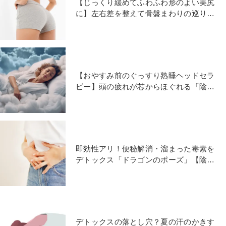
【じっくり緩めてふわふわ形のよい美尻
に】左右差を整えて骨盤まわりの巡りを
よくする陰ヨガストレッチ
【おやすみ前のぐっすり熟睡ヘッドセラ
ピー】頭の疲れが芯からほぐれる「陰ヨ
ガのポーズ」
即効性アリ！便秘解消・溜まった毒素を
デトックス「ドラゴンのポーズ」【陰ヨ
ガでじんわり効かせる】
デトックスの落とし穴？夏の汗のかきす