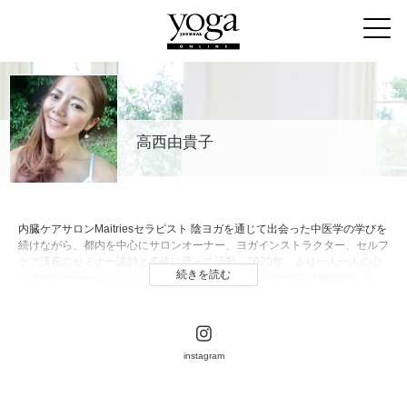
高西由貴子
内臓ケアサロンMaitriesセラピスト 陰ヨガを通じて出会った中医学の学びを
続けながら、都内を中心にサロンオーナー、ヨガインストラクター、セルフ
ケア講座のセミナー講師と多岐に渡って活動。2020年、より一人一人の心
続きを読む
と身体をサポートしたいという想いを元にボディケアサロンMaitriesをオー
プン。心と身体両面から、女性の美と健康のサポートをしている。
instagram