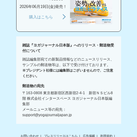
2026年06月19日(金)発売！
購入はこちら
雑誌『ヨガジャーナル日本版』へのリリース・郵送物受
付について
雑誌編集部宛ての新製品情報などのニュースリリース、
サンプルの郵送物等は、以下で受け付けております。
※プレジデント社様には編集部はございませんので、ご注意
ください。
郵送物の宛先
〒163-0808 東京都新宿区西新宿2-4-1 新宿ＮＳビル8
階 株式会社インタースペース ヨガジャーナル日本版編
集部
メールニュース等の宛先：
support@yogajournaljapan.jp
お問い合わせ
プレスリリースはこちら
広告掲載
利用規約