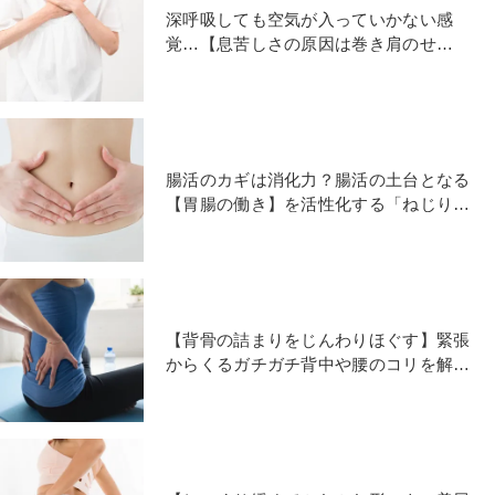
深呼吸しても空気が入っていかない感
覚…【息苦しさの原因は巻き肩のせ
い!?】呼吸が快適になる陰ヨガ
腸活のカギは消化力？腸活の土台となる
【胃腸の働き】を活性化する「ねじりス
トレッチ」
【背骨の詰まりをじんわりほぐす】緊張
からくるガチガチ背中や腰のコリを解消
する「陰ヨガストレッチ」