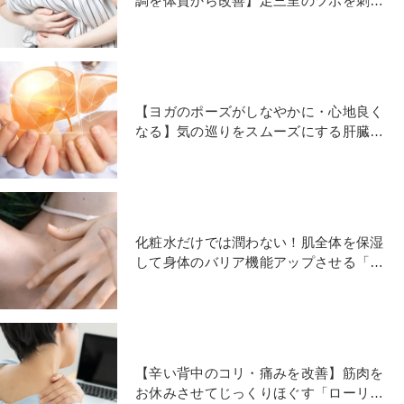
調を体質から改善】足三里のツボを刺激
＋アンクルストレッチ
【ヨガのポーズがしなやかに・心地良く
なる】気の巡りをスムーズにする肝臓ほ
ぐし＋陰ヨガポーズ
化粧水だけでは潤わない！肌全体を保湿
して身体のバリア機能アップさせる「肺
の経絡セルフタッチ法」
【辛い背中のコリ・痛みを改善】筋肉を
お休みさせてじっくりほぐす「ローリン