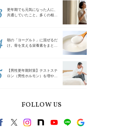
3
更年期でも元気になった人に、
共通していたこと。多くの相談
を受けてきた私が言える、たっ
たひとつのこと
4
朝の「ヨーグルト」に混ぜるだ
け。骨を支える栄養素をまとめ
て補える食材3選｜管理栄養士が
解説
5
【男性更年期対策】テストステ
ロン（男性ホルモン）を増やす
「５つの食品」
FOLLOW US
Facebook
X（旧twitter）
instagram
note
Youtube
line
Google