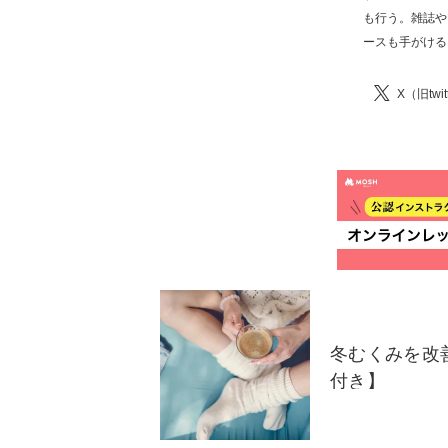
も行う。雑誌や
ースも手がける
X（旧twit
冬むくみを改
付き】