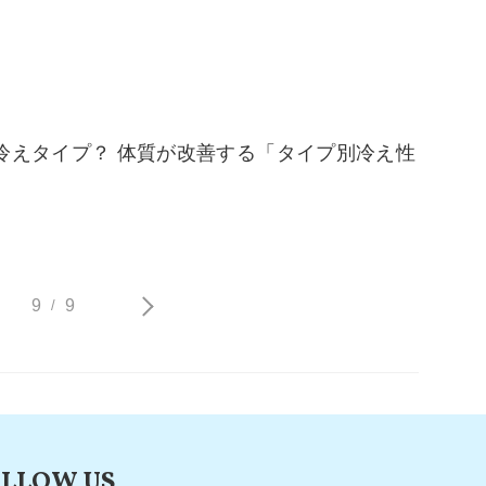
冷えタイプ？ 体質が改善する「タイプ別冷え性
9
9
/
LLOW US