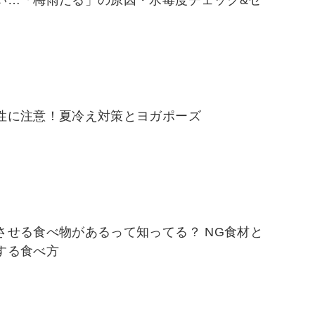
い…「梅雨だる」の原因・水毒度チェック&セ
性に注意！夏冷え対策とヨガポーズ
させる食べ物があるって知ってる？ NG食材と
する食べ方