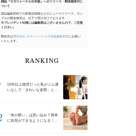
雑誌『ヨガジャーナル日本版』へのリリース・郵送物受付に
ついて
雑誌編集部宛ての新製品情報などのニュースリリース、サン
プルの郵送物等は、以下で受け付けております。
※プレジデント社様には編集部はございませんので、ご注意
ください。
郵送先は
運営会社:ヨガジャーナル日本版編集部宛
にお願い
いたします。
RANKING
1
10年以上猫背だった私がジム通
いなしで「きれいな姿勢」と褒
められるようになった秘密の習
慣
2
「体が硬い」は思い込み？簡単
に前屈ができるようになる！腿
裏を少しずつゆるめる「前屈ス
トレッチ」