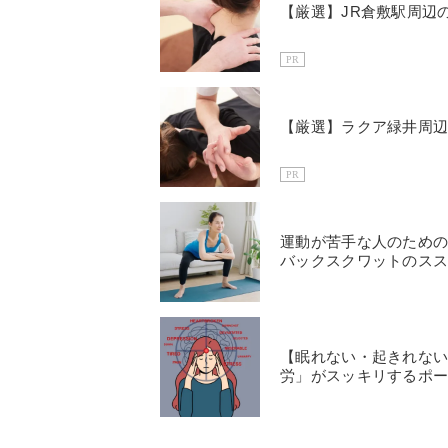
【厳選】JR倉敷駅周辺
PR
【厳選】ラクア緑井周辺
PR
運動が苦手な人のため
バックスクワットのス
【眠れない・起きれな
労」がスッキリするポ