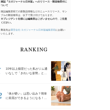
雑誌『ヨガジャーナル日本版』へのリリース・郵送物受付に
ついて
雑誌編集部宛ての新製品情報などのニュースリリース、サン
プルの郵送物等は、以下で受け付けております。
※プレジデント社様には編集部はございませんので、ご注意
ください。
郵送先は
運営会社:ヨガジャーナル日本版編集部宛
にお願い
いたします。
RANKING
1
10年以上猫背だった私がジム通
いなしで「きれいな姿勢」と褒
められるようになった秘密の習
慣
2
「体が硬い」は思い込み？簡単
に前屈ができるようになる！腿
裏を少しずつゆるめる「前屈ス
トレッチ」