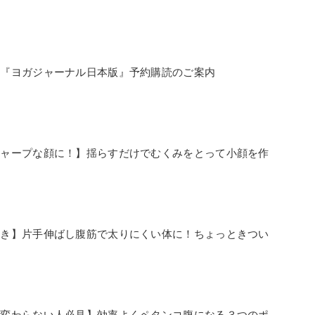
誌『ヨガジャーナル日本版』予約購読のご案内
シャープな顔に！】揺らすだけでむくみをとって小顔を作
べき】片手伸ばし腹筋で太りにくい体に！ちょっときつい
が変わらない人必見】効率よくペタンコ腹になる３つのポ