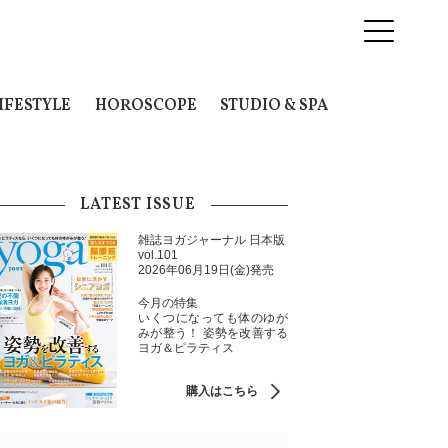
IFESTYLE
HOROSCOPE
STUDIO & SPA
LATEST ISSUE
雑誌ヨガジャーナル 日本版
vol.101
2026年06月19日(金)発売
今月の特集
いくつになっても体のゆが
みが整う！ 姿勢を改善する
ヨガ＆ピラティス
購入はこちら