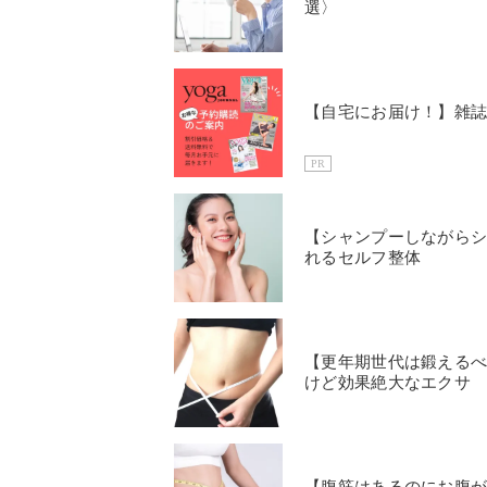
選〉
【自宅にお届け！】雑
PR
【シャンプーしながら
れるセルフ整体
【更年期世代は鍛える
けど効果絶大なエクサ
【腹筋はあるのにお腹