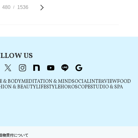
480
1536
/
LLOW US
acebook
X（旧Twitter）
instagram
note
youtube
line
Google
E & BODY
MEDITATION & MIND
SOCIAL
INTERVIEW
FOOD
HION & BEAUTY
LIFESTYLE
HOROSCOPE
STUDIO & SPA
送物受付について