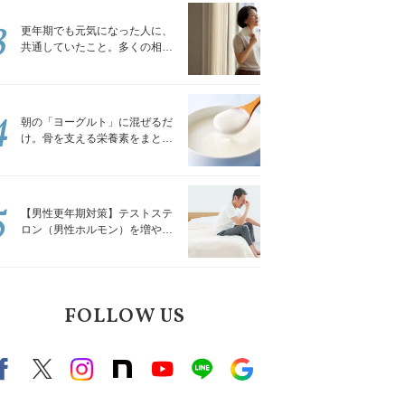
3
更年期でも元気になった人に、
共通していたこと。多くの相談
を受けてきた私が言える、たっ
たひとつのこと
4
朝の「ヨーグルト」に混ぜるだ
け。骨を支える栄養素をまとめ
て補える食材3選｜管理栄養士が
解説
5
【男性更年期対策】テストステ
ロン（男性ホルモン）を増やす
「５つの食品」
FOLLOW US
Facebook
X（旧twitter）
instagram
note
Youtube
line
Google