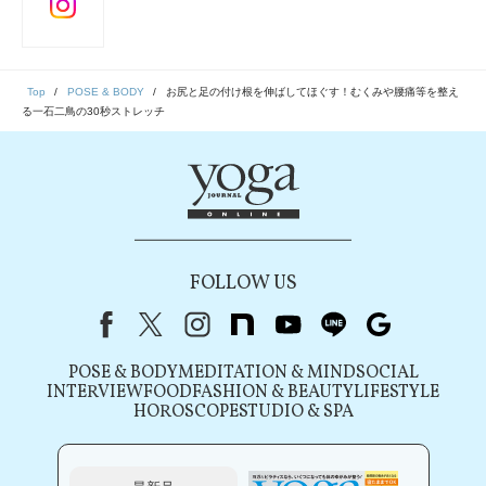
Top
POSE & BODY
お尻と足の付け根を伸ばしてほぐす！むくみや腰痛等を整え
る一石二鳥の30秒ストレッチ
FOLLOW US
Facebook
X（旧Twitter）
instagram
note
youtube
line
Google
POSE & BODY
MEDITATION & MIND
SOCIAL
INTERVIEW
FOOD
FASHION & BEAUTY
LIFESTYLE
HOROSCOPE
STUDIO & SPA