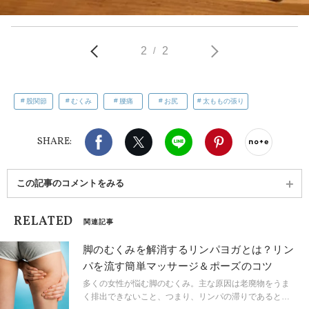
2
2
/
股関節
むくみ
腰痛
お尻
太ももの張り
Facebook
X（旧twitter）
LINE
Pinterest
noteで
SHARE:
この記事のコメントをみる
RELATED
関連記事
脚のむくみを解消するリンパヨガとは？リン
パを流す簡単マッサージ＆ポーズのコツ
多くの女性が悩む脚のむくみ。主な原因は老廃物をうま
く排出できないこと、つまり、リンパの滞りであると考