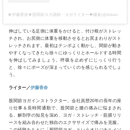
🍀伊藤香奈🍀股関節ヨガ講師・ヨガライター🍁鎌倉(@itokanayoga45)がシェアした投稿
伸ばしている足側に体重をかけると、付け根がストレッ
チされ、お尻側に体重を移動させるとお尻まわりがスト
レッチされます。最初はテンポよく動かし、関節が動き
やすくなってきたら徐々にゆっくりとホールドする時間
を伸ばしてみましょう。呼吸を止めずにじっくり行う
と、徐々にポーズが深まっていくのを感じられるでしょ
う。
ライター／
伊藤香奈
股関節ヨガインストラクター。会社員歴20年の長年の座
り仕事＆長時間通勤で、股関節と腰の痛みに悩まされ
る。解剖学の知見を深め、ヨガ・ストレッチ・筋膜リリ
ースを組み合わせた独自のエクササイズで痛みを克服。
この経験をもとに「股関節ヨガ」というオリジナルメソ