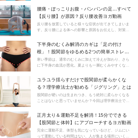
えられます。今回はリンパ節にアプローチする、むくみ
解消に効果的なリンパヨガのご紹介です。普通のヨガと
腰痛・ぽっこりお腹・パンパンの足…すべて
の違いは？気になる疑問もクリアにしましょう！いつも
【反り腰】が原因？反り腰改善ヨガ動画
のポーズも、意識を少し変えるだけで何かが変わるか
も…？
反り腰を放置していると様々な症状が出てきてしまいま
す。反り腰による体への影響と原因をお伝えし、対策と
してヨガ動画をご紹介します。
下半身のむくみ解消のカギは「足の付け
根」！股関節をゆるめる2つの簡単ストレッ
チ
寒い季節は、通常のむくみに加えて冷えが加わり、さら
に下半身の血流が悪化。夏よりも一層むくみやすくなり
ます。足の付け根をケアして、下半身の巡りを良くし、
むくみを防止＆解消していきましょう。
ユラユラ揺らすだけで股関節が柔らかくな
る？理学療法士が勧める「ジグリング」とは
股関節が硬いのは生まれつき、もう絶対に柔らかくなる
ことはないと思っていませんか？今回は理学療法士でヨ
ガインストラクターの堀川ゆきさんに、股関節を柔らか
くする方法をご紹介いただきます。
正月太り＆運動不足を解消！15分でできる
【股関節と体幹】にアプローチするヨガ動画
完全に運動不足、体型も気になっているけど、ジムにい
って運動している時間はない、人が集まる場所にいくの