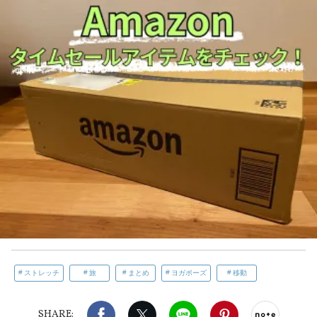
ストレッチ
旅
まとめ
ヨガポーズ
移動
Facebook
X（旧twitter）
LINE
Pinterest
noteで
SHARE: