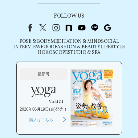
FOLLOW US
Facebook
X（旧Twitter）
instagram
note
youtube
line
Google
POSE & BODY
MEDITATION & MIND
SOCIAL
INTERVIEW
FOOD
FASHION & BEAUTY
LIFESTYLE
HOROSCOPE
STUDIO & SPA
最新号
Vol.101
2026年06月19日(金)発売！
購入はこちら