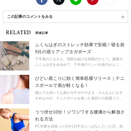
この記事のコメントをみる
RELATED
関連記事
ふくらはぎのストレッチ効果で安眠！寝る前
5分の巡りアップヨガポーズ
下半身のだるさも、安眠を妨げる原因のひとつ。腿裏や
ふくらはぎをゆるめて、下半身のリンパや血行がよくな
るポーズをご紹介。ヨガティーチャーの中村優希先生に
教えてもらいました。
ひどい肩こりに効く簡単筋膜リリース｜テニ
スボールで肩が軽くなる！
揉んでも叩いても肩がガチガチのまま…そんな人におす
すめなのが、テニスボールを使った肩回りの筋膜リリー
ス。ひどい肩こりを緩和します。仕事の休憩中はもちろ
ん、ヨガの前後に行うのもおすすめ！
うつ伏せ10分！ジワジワする腰痛から解放さ
れる方法
PC作業を頑張った日や1日中立ちっぱなしだった日…気