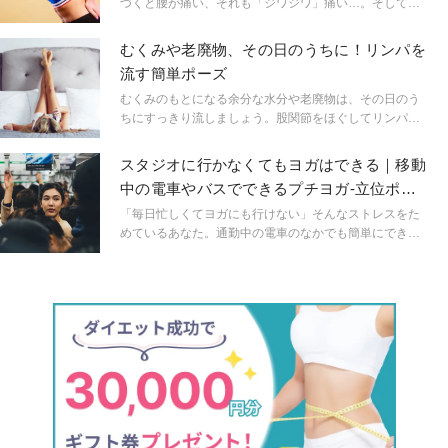
づくと腰が痛い、それも「ジワジワ」痛い…。そしてそ
れが慢性的になっているという人も、少なくないはず。
そんな人にぜひお試しいただきたい、腰の緊張を和らげ
むくみや老廃物、その日のうちに！リンパを
るポーズをご紹介。リストラティブヨガを指導するリ
流す簡単ポーズ
ザ・ロウィッツ先生に教えていただきました。
むくみのもとになる余分な水分や老廃物は、その日のう
ちにすっきり流しましょう。股関節をほぐしてリンパや
血流をスムーズにさせる簡単ヨガをご紹介。ヨガインス
トラクターの三和由香利先生に教えてもらいました。
スタジオに行かなくてもヨガはできる｜移動
中の電車やバスでできるプチヨガ-立位ポー
ズ編-
「毎日忙しくてヨガにも行けない」そんなストレスをた
めているあなた。通勤中の電車のなかでも簡単にできる
「プチヨガ」で、気持ちを一気にリフレッシュしません
か？誰でも簡単にできる乗り物ヨガのスタンディング編
をご紹介します。