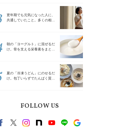
トレッチ」
3
更年期でも元気になった人に、
共通していたこと。多くの相談
を受けてきた私が言える、たっ
たひとつのこと
4
朝の「ヨーグルト」に混ぜるだ
け。骨を支える栄養素をまとめ
て補える食材3選｜管理栄養士が
解説
5
夏の「冷凍うどん」にのせるだ
け。包丁いらずでたんぱく質を
補える組み合わせ3選｜管理栄養
士が解説
FOLLOW US
Facebook
X（旧twitter）
instagram
note
Youtube
line
Google