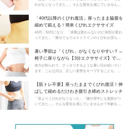
れがなくなってきた…」そんな変化を感じていません
か？その原因、腹筋の衰えだけでなく、肋骨まわりの硬
さが関係しているかもしれません。実は、肋骨まわりが
「40代以降のくびれ復活」座ったまま脇腹を
ガチガチに固まると呼吸が浅くなるだけでなく、姿勢が
縮めて鍛える！簡単くびれエクササイズ
崩れ、ボディラインにも影響を及ぼします。そこで今回
は、呼吸を深めながら姿勢と体型を同時に整える、寝た
40代・50代になり、「体重は変わらないのに体型が変わ
ままできる簡単なストレッチをご紹介します。
ってきた」「痩せてもウエストラインのくびれが戻らな
い」そんな変化を感じていませんか？実はその原因、脂
肪だけの問題ではなく、脇腹の筋肉が使われなくなって
暑い季節は「くびれ」がなくなりやすい？→
いることにあるかもしれません。今回は、座ったままで
椅子に座りながら【3分エクササイズ】でお
OK。呼吸とともに脇腹をしっかり使い、ぼんやりしたウ
腹の筋肉を総動員
エストラインを引き締める、簡単エクササイズをご紹介
体力が削られて、グッタリするような暑い日が続いてい
します。
ます。こんな日は、正しい姿勢をキープすることも、温
かい飲み物・食べ物を取ることも難しく感じられるかも
しれません。ですがその結果…、「くびれ」が消失して
【筋トレ不要】座ったままでくびれ復活！伸
しまうとしたら？ ここでは、まさに今のような暑い季節
ばして縮めるだけわき腹引き締めストレッチ
に「くびれ」がなくなってしまう主な原因と、効果的に
「くびれ」を作るエクササイズのやり方をご紹介！ ぜ
「昔よりくびれがなくなった」「腰や背中にも脂肪がつ
ひ、参考にしてみてくださいね。
いてきた…」そんな変化を感じていませんか？年齢を重
ねるとわき腹に脂肪がつきやすくなり、体のラインがぼ
やけて見えがち。でも、これは加齢だけが原因ではあり
ません。日常の姿勢や体の使い方によって、脇腹の筋肉
が動かなくなっていることも大きな要因です。今回は、