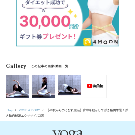
座ったまま伸ばして縮めるを繰り返すだけの簡単ストレ
ッチをご紹介します。
Gallery
この記事の画像/動画一覧
Top
POSE & BODY
【40代からのくびれ復活】背中を動かして浮き輪肉撃退！浮
き輪肉解消エクササイズ3選