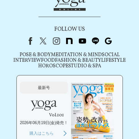
FOLLOW US
Facebook
X（旧Twitter）
instagram
note
youtube
line
Google
POSE & BODY
MEDITATION & MIND
SOCIAL
INTERVIEW
FOOD
FASHION & BEAUTY
LIFESTYLE
HOROSCOPE
STUDIO & SPA
最新号
Vol.101
2026年06月19日(金)発売！
購入はこちら