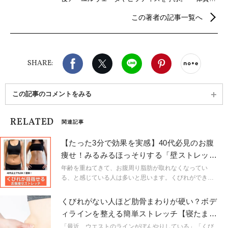
食事・習慣などライフスタイルを総合的に見直し、
この著者の記事一覧へ
自分らしく美しく健やかに生きるための「ライフデ
ザインダイエット™」を提唱。 ⠀ 「頑張りすぎない
美習慣」というアプローチは、年齢を重ねた身体
や、忙しい現代人のライフスタイルに寄り添う“理に
Facebook
X（旧twitter）
LINE
Pinterest
noteで
かなった整え方”として、多くの方から支持されてい
SHARE:
る。
この記事のコメントをみる
RELATED
関連記事
【たった3分で効果を実感】40代必見のお腹
痩せ！みるみるほっそりする「壁ストレッ
チ」
年齢を重ねてきて、お腹周り脂肪が取れなくなってい
る、と感じている人は多いと思います。くびれができな
いのを、年齢や遺伝のせいにしている人もいるかもしれ
ません。今回は私自身も効果があった「壁を使ったほぐ
くびれがない人ほど肋骨まわりが硬い？ボデ
しストレッチ」をご紹介します。
ィラインを整える簡単ストレッチ【寝たまま
でOK】
「最近、ウエストのラインがぼんやりしている」「くび