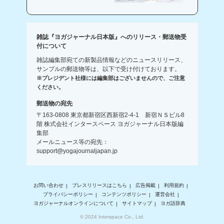
雑誌『ヨガジャーナル日本版』へのリリース・郵送物受
付について
雑誌編集部宛ての新製品情報などのニュースリリース、
サンプルの郵送物等は、以下で受け付けております。
※プレジデント社様には編集部はございませんので、ご注意
ください。
郵送物の宛先
〒163-0808 東京都新宿区西新宿2-4-1 新宿ＮＳビル8
階 株式会社インタースペース ヨガジャーナル日本版編
集部
メールニュース等の宛先：
support@yogajournaljapan.jp
お問い合わせ
プレスリリースはこちら
広告掲載
利用規約
プライバシーポリシー
コンテンツポリシー
運営会社
ヨガジャーナルオンラインについて
サイトマップ
ヨガ語辞典
© 2024 Interspace Co., Ltd.