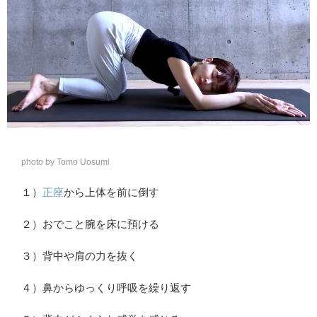
photo by Tomo Uosumi
１）
正座
から上体を前に倒す
２）おでこと腕を床に預ける
３）背中や肩の力を抜く
４）鼻からゆっくり呼吸を繰り返す