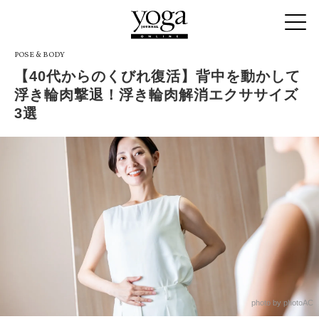
POSE & BODY
【40代からのくびれ復活】背中を動かして
浮き輪肉撃退！浮き輪肉解消エクササイズ
3選
photo by photoAC