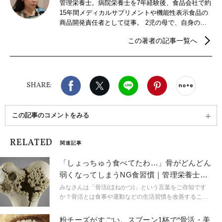
管理栄養士。病院栄養士を7年経験後、食品会社で約
15年間メディカルサプリメントや機能性表示食品の
商品開発責任者として従事。 2児の母で、自身の妊
娠と出産、離乳食作りの経験から母子栄養の研究を
この著者の記事一覧へ
重ね、 産前産後ママの栄養サポート、栄養相談、料
理教室、レシピ提案、執筆、栄養学講座の活動を行
っている。 離乳食や調理の基本についてSNSでも発
信をしている。
Facebook
X（旧twitter）
LINE
Pinterest
noteで
SHARE:
この記事のコメントをみる
RELATED
関連記事
「しょっちゅう食べてたわ…」骨がどんどん
弱くなってしまうNG食習慣｜管理栄養士が
解説
みなさんは「骨活(ほねかつ)」という言葉をご存知です
か？骨活とは食事や運動などの生活習慣を改善すること
で骨の健康を保つ活動のことです。例えば骨のためにカ
ルシウムを摂ることも立派な活動のひとつです。しか
粉チーズがすごい。スプーン1杯で“骨活・美