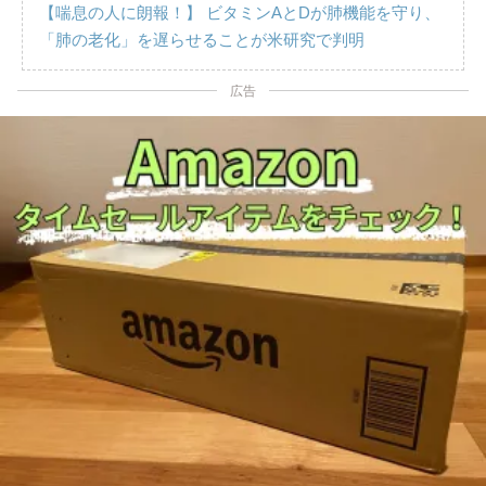
【喘息の人に朗報！】 ビタミンAとDが肺機能を守り、
「肺の老化」を遅らせることが米研究で判明
広告