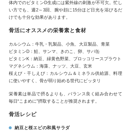
体内でのビタミンD生成には紫外線の刺激が不可欠。忙し
い方でも、週2～3回、腕や顔に15分ほど日光を浴びるだ
けでも十分な効果があります。
骨活にオススメの栄養素と食材
カルシウム：牛乳・乳製品、小魚、大豆製品、青菜
ビタミンD：鮭、サンマ、きのこ、卵、サバ缶
ビタミンK：納豆、緑黄色野菜、ブロッコリースプラウト
マグネシウム：海藻、ナッツ、大豆、玄米
桜えび・干しえび：カルシウム＆ミネラル供給源、料理
に使いやすく、骨が弱り始める世代にピッタリ
栄養素は単品で摂るよりも、バランス良く組み合わせて
毎日“こまめに”摂取することが推奨されます。
骨活レシピ
納豆と桜エビの和風サラダ