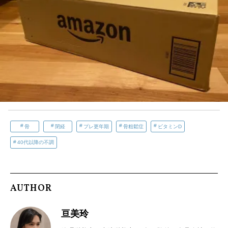
骨
閉経
プレ更年期
骨粗鬆症
ビタミンD
40代以降の不調
AUTHOR
亘美玲