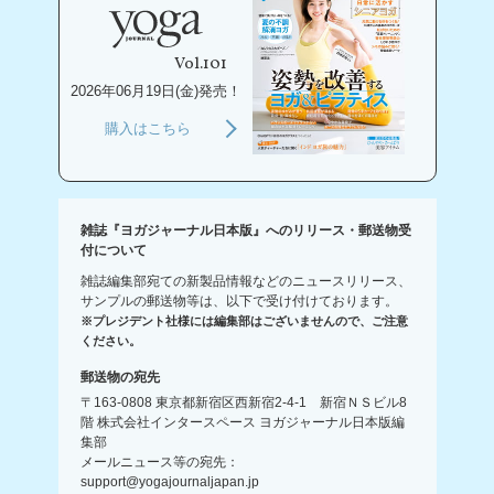
Vol.101
2026年06月19日(金)発売！
購入はこちら
雑誌『ヨガジャーナル日本版』へのリリース・郵送物受
付について
雑誌編集部宛ての新製品情報などのニュースリリース、
サンプルの郵送物等は、以下で受け付けております。
※プレジデント社様には編集部はございませんので、ご注意
ください。
郵送物の宛先
〒163-0808 東京都新宿区西新宿2-4-1 新宿ＮＳビル8
階 株式会社インタースペース ヨガジャーナル日本版編
集部
メールニュース等の宛先：
support@yogajournaljapan.jp