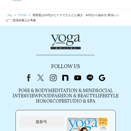
Top
FOOD
骨密度は20代がピークでどんどん減少…40代から始める“骨活レシ
ピ”｜管理栄養士が考案
FOLLOW US
Facebook
X（旧Twitter）
instagram
note
youtube
line
Google
POSE & BODY
MEDITATION & MIND
SOCIAL
INTERVIEW
FOOD
FASHION & BEAUTY
LIFESTYLE
HOROSCOPE
STUDIO & SPA
最新号