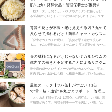
し、普段何気なくしているその食習慣によってせっかく
肌”に効く発酵食品！管理栄養士が推奨する
の骨活がもったいないことになっているかもしれませ
理由
ん。今回はそんな骨を弱くしてしまうNGな食習慣につい
「粉チーズ」と聞くと、パスタやグラタンに振りかけ
てご紹介します。
る“名脇役”というイメージが強いかもしれません。ですが
実はこの粉チーズ、栄養価が高く、骨や肌を支える“超・
実力派食材”だったのです。特に注目したいのは、高密度
背骨の硬さが不調・老け見えの原因？丸めて
なカルシウム・良質なたんぱく質・発酵食品としての
反らせて揺れるだけ！簡単キャットカウスト
力。 いつもの食事にちょい足しするだけで、骨・美肌・
レッチ
代謝アップに働きかけてくれる、まさに“地味だけどすご
「背中がガチガチに硬い」「姿勢が悪く老けて見られ
い”存在です。
る…」そんな経験はありませんか？ 実は背骨のしなやか
さは、肩こりや腰痛といった不調の改善だけでなく、女
性らしい体型の維持にも直結しています。なぜなら、背
骨の材料になるだけじゃない？カルシウムの
骨が硬くなると呼吸が浅くなり、代謝や巡りが滞ること
体内での働きと不足することによるリスク｜
で疲れやすさや体型の崩れを招いてしまうのです。今回
管理栄養士解説
は、ヨガの定番、キャットカウポーズをアレンジ。背骨
骨や歯の成分というイメージが強いカルシウム。 実は、
を全方向にゆるめる簡単ストレッチをご紹介します。
体内ではそれ以外にも様々な役割を果たしているため、
不足すると健康被害につながる可能性があります。 この
記事では、不足する可能性が低くないカルシウムの体内
最強ストック【サバ缶】がすごい！1缶
での働きや不足することによるリスクなどについて解説
で“骨・脳・血管”を丸ごとサポート｜管理栄
していきます
養士が推奨する理由
「とりあえず買っておけば安心」な保存食、サバ缶。賞
味期限が長くて、調理も簡単――でも実はサバ缶、“ただ
の非常食”ではもったいないほど栄養がすごいんです。そ
のパワーは、魚の中でもトップクラス。しかも、骨まで