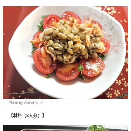
Photo by Watari Mirei
【材料（2人分）】