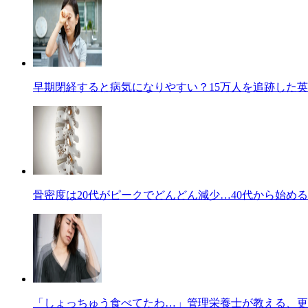
早期閉経すると病気になりやすい？15万人を追跡した
骨密度は20代がピークでどんどん減少…40代から始め
「しょっちゅう食べてたわ…」管理栄養士が教える、更