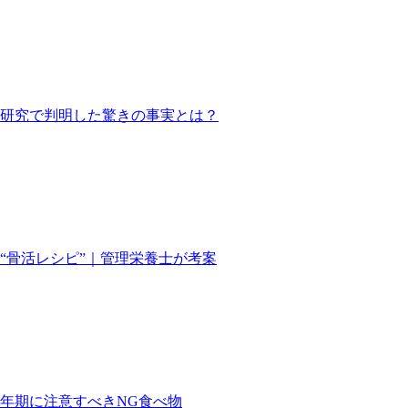
英研究で判明した驚きの事実とは？
る“骨活レシピ”｜管理栄養士が考案
年期に注意すべきNG食べ物