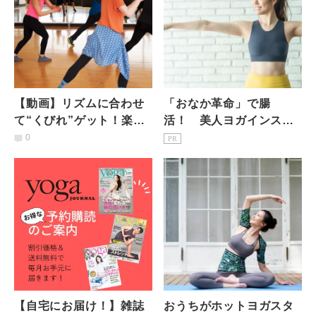
【動画】リズムに合わせ
「おなか革命」で腸
て“くびれ”ゲット！楽し
活！ 美人ヨガインスト
く行う５分間のウエスト
ラクターのキレイの秘密
0
PR
シェイプエクサ
【自宅にお届け！】雑誌
おうちがホットヨガスタ