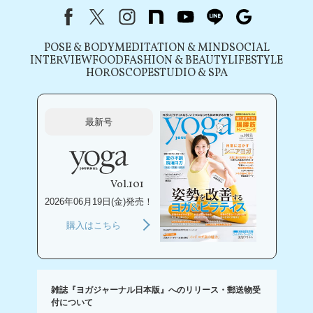
Facebook
X（旧Twitter）
instagram
note
youtube
line
Google
POSE & BODY
MEDITATION & MIND
SOCIAL
INTERVIEW
FOOD
FASHION & BEAUTY
LIFESTYLE
HOROSCOPE
STUDIO & SPA
最新号
Vol.101
2026年06月19日(金)発売！
購入はこちら
雑誌『ヨガジャーナル日本版』へのリリース・郵送物受
付について