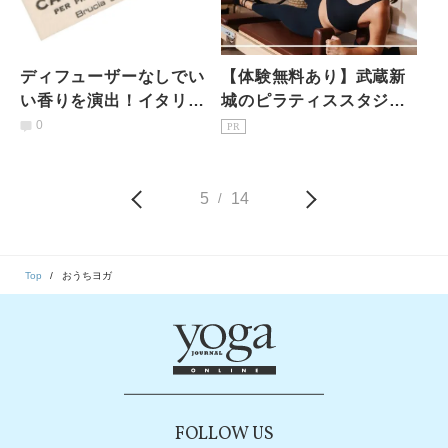
ディフューザーなしでい
【体験無料あり】武蔵新
い香りを演出！イタリア
城のピラティススタジオ7
の老舗薬局の「持ち歩け
選｜初心者・女性専用を
0
PR
る」ルームフレグランス
駅徒歩3分で比較
とは
5
14
/
Top
おうちヨガ
FOLLOW US