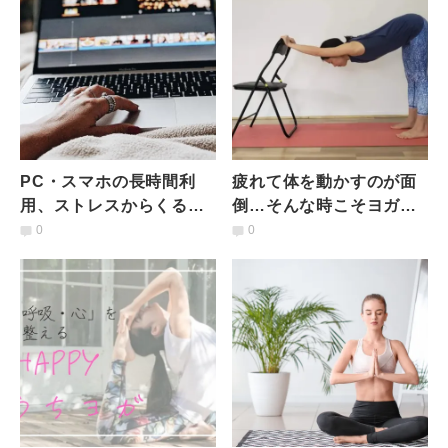
PC・スマホの長時間利
疲れて体を動かすのが面
用、ストレスからくるイ
倒…そんな時こそヨガ！
ヤ～な頭痛をやわらげる
椅子を使った疲労回復ポ
0
0
｜おうちヨガ
ーズ3つ