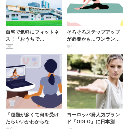
自宅で気軽にフィットネ
そろそろステップアップ
ス！「おうちで
が必要かも…ワンランク
Takanawa Gateway
上のオンラインヨガを楽
0
PR
Fest」で家トレしよう
しむポイント
「種類が多くて何を受け
ヨーロッパ発人気ブラン
たらいいかわからな
ド「ODLO」に日本別注
い...」自分に合ったヨガ
カラーが登場!
0