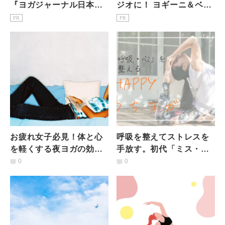
『ヨガジャーナル日本
ジオに！ ヨギーニ＆ベリ
版』予約購読のご案内
ーナを着て「家ヨガ」し
PR
PR
よう！
お疲れ女子必見！体と心
呼吸を整えてストレスを
を軽くする夜ヨガの効果
手放す。初代「ミス・ヨ
を高める4つのポイント
ガ」が教える自宅でハッ
0
0
ピー実践法