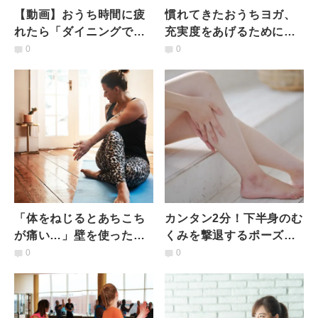
【動画】おうち時間に疲
慣れてきたおうちヨガ、
れたら「ダイニングで」
充実度をあげるために見
ヨガしよう！新鮮な空気
直したい4つのポイント
0
0
で体を満たしてやる気UP
「体をねじるとあちこち
カンタン2分！下半身のむ
が痛い…」壁を使った練
くみを撃退するポーズ
習法で苦手を克服しよ
【おうちでやろう！ヨガ
0
0
う！
動画】