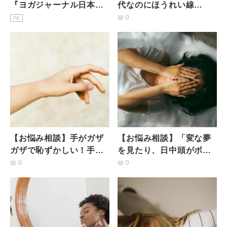
『ヨガジャーナル日本
代なのにほうれい線
版』予約購読のご案内
が…」顔面診断からわか
0
PR
ることとは？ #毒出し保
健室
【お悩み相談】手がガザ
【お悩み相談】「変な夢
ガザで恥ずかしい！手荒
を見たり、日中頭がボー
れを改善するには？ #毒
ッとしてやる気が出な
0
0
出し保健室
い」 #毒出し保健室