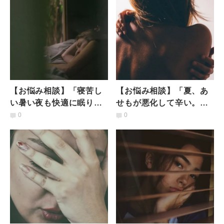
【お悩み相談】「寝苦し
【お悩み相談】「夏、あ
い暑い夜も快適に眠りた
せもが悪化して辛い。防
い！」#毒出し保健室
ぐには？」 #毒出し保健
0
0
室