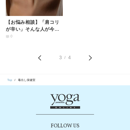
【お悩み相談】「肩コリ
が辛い」そんな人が今日
からマッサージすべき３
0
つの部位とは？# 毒出し
保健室
3
4
/
Top
毒出し保健室
FOLLOW US