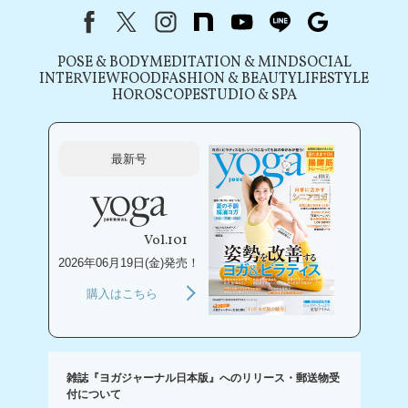
Facebook
X（旧Twitter）
instagram
note
youtube
line
Google
POSE & BODY
MEDITATION & MIND
SOCIAL
INTERVIEW
FOOD
FASHION & BEAUTY
LIFESTYLE
HOROSCOPE
STUDIO & SPA
最新号
Vol.101
2026年06月19日(金)発売！
購入はこちら
雑誌『ヨガジャーナル日本版』へのリリース・郵送物受
付について