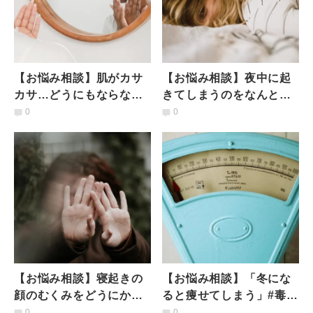
【お悩み相談】肌がカサ
【お悩み相談】夜中に起
カサ…どうにもならな
きてしまうのをなんとか
い？ #毒出し保健室
したい #毒出し保健室
0
0
【お悩み相談】寝起きの
【お悩み相談】「冬にな
顔のむくみをどうにかし
ると痩せてしまう」#毒出
たい！#毒出し保健室
し保健室
0
0