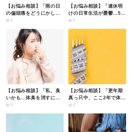
【お悩み相談】「雨の日
【お悩み相談】「連休明
の偏頭痛をどうにかした
けの日常生活が憂鬱…5月
い！」#毒出し保健室
病の乗り切り方を教え
0
0
て」#毒出し保健室
【お悩み相談】「私、臭
【お悩み相談】「更年期
いかも…体臭を消すには
真っ只中、ここ2年で体重
どうすれば？」#毒出し保
が7キロ増えた…どうすれ
0
0
健室
ば？」 #毒出し保健室