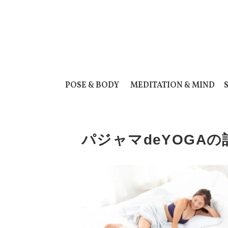
POSE & BODY
MEDITATION & MIND
パジャマdeYOGA