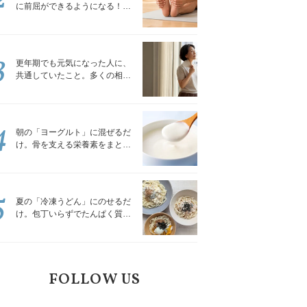
に前屈ができるようになる！腿
裏を少しずつゆるめる「前屈ス
トレッチ」
3
更年期でも元気になった人に、
共通していたこと。多くの相談
を受けてきた私が言える、たっ
たひとつのこと
4
朝の「ヨーグルト」に混ぜるだ
け。骨を支える栄養素をまとめ
て補える食材3選｜管理栄養士が
解説
5
夏の「冷凍うどん」にのせるだ
け。包丁いらずでたんぱく質を
補える組み合わせ3選｜管理栄養
士が解説
FOLLOW US