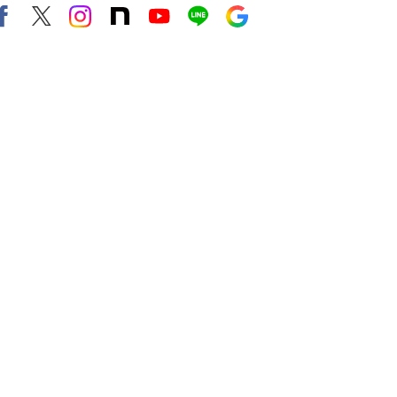
Facebook
X（旧twitter）
instagram
note
Youtube
line
Google