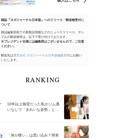
購入はこちら
雑誌『ヨガジャーナル日本版』へのリリース・郵送物受付に
ついて
雑誌編集部宛ての新製品情報などのニュースリリース、サン
プルの郵送物等は、以下で受け付けております。
※プレジデント社様には編集部はございませんので、ご注意
ください。
郵送先は
運営会社:ヨガジャーナル日本版編集部宛
にお願い
いたします。
RANKING
1
10年以上猫背だった私がジム通
いなしで「きれいな姿勢」と褒
められるようになった秘密の習
慣
2
「体が硬い」は思い込み？簡単