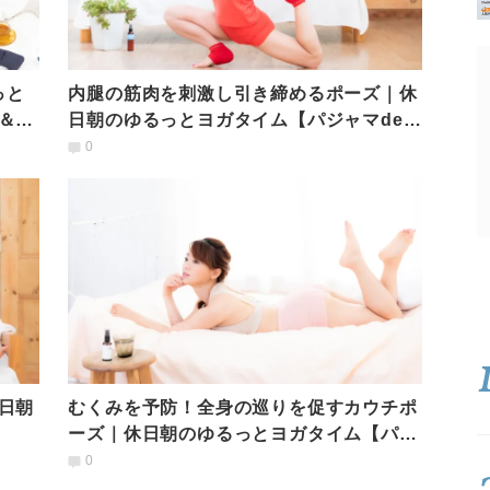
っと
内腿の筋肉を刺激し引き締めるポーズ｜休
＆デ
日朝のゆるっとヨガタイム【パジャマde
YOGA】
0
日朝
むくみを予防！全身の巡りを促すカウチポ
ーズ｜休日朝のゆるっとヨガタイム【パジ
ャマde YOGA】
0