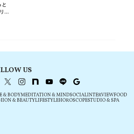
っと
リさ
LLOW US
acebook
X（旧Twitter）
instagram
note
youtube
line
Google
E & BODY
MEDITATION & MIND
SOCIAL
INTERVIEW
FOOD
HION & BEAUTY
LIFESTYLE
HOROSCOPE
STUDIO & SPA