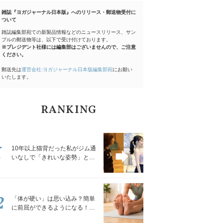
雑誌『ヨガジャーナル日本版』へのリリース・郵送物受付に
ついて
雑誌編集部宛ての新製品情報などのニュースリリース、サン
プルの郵送物等は、以下で受け付けております。
※プレジデント社様には編集部はございませんので、ご注意
ください。
郵送先は
運営会社:ヨガジャーナル日本版編集部宛
にお願い
いたします。
RANKING
1
10年以上猫背だった私がジム通
いなしで「きれいな姿勢」と褒
められるようになった秘密の習
慣
2
「体が硬い」は思い込み？簡単
に前屈ができるようになる！腿
裏を少しずつゆるめる「前屈ス