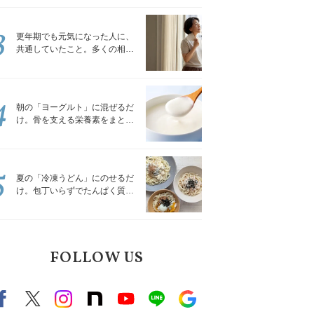
トレッチ」
3
更年期でも元気になった人に、
共通していたこと。多くの相談
を受けてきた私が言える、たっ
たひとつのこと
4
朝の「ヨーグルト」に混ぜるだ
け。骨を支える栄養素をまとめ
て補える食材3選｜管理栄養士が
解説
5
夏の「冷凍うどん」にのせるだ
け。包丁いらずでたんぱく質を
補える組み合わせ3選｜管理栄養
士が解説
FOLLOW US
Facebook
X（旧twitter）
instagram
note
Youtube
line
Google