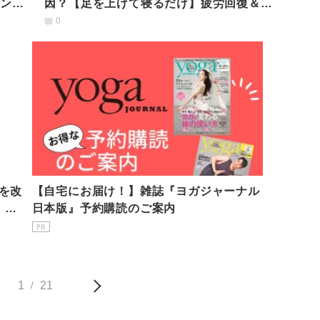
インを
因？【足を上げて寝るだけ】疲労回復＆リ
ラックスエクササイズ
0
を改
【自宅にお届け！】雑誌『ヨガジャーナル
」の
日本版』予約購読のご案内
PR
1
21
/