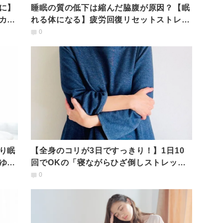
に】
睡眠の質の低下は縮んだ脇腹が原因？【眠
カラ
れる体になる】疲労回復リセットストレッ
チ
0
り眠
【全身のコリが3日ですっきり！】1日10
ゆる
回でOKの「寝ながらひざ倒しストレッ
チ」
0