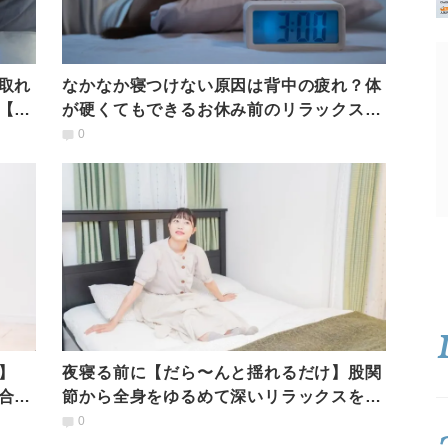
取れ
なかなか寝つけない原因は背中の疲れ？体
【理
が硬くてもできるお休み前のリラックスポ
ーズ
0
】
夜寝る前に【だら〜んと揺れるだけ】股関
合わ
節から全身をゆるめて深いリラックスを感
じる「バタフライのポーズ」
0