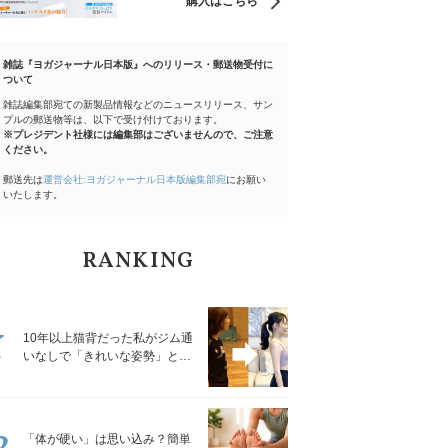
購入はこちら
雑誌『ヨガジャーナル日本版』へのリリース・郵送物受付に
ついて
雑誌編集部宛ての新製品情報などのニュースリリース、サン
プルの郵送物等は、以下で受け付けております。
※プレジデント社様には編集部はございませんので、ご注意
ください。
郵送先は
運営会社:ヨガジャーナル日本版編集部宛
にお願い
いたします。
RANKING
1
10年以上猫背だった私がジム通
いなしで「きれいな姿勢」と褒
められるようになった秘密の習
慣
2
「体が硬い」は思い込み？簡単