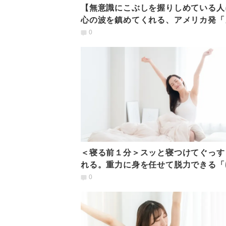
【無意識にこぶしを握りしめている人
心の波を鎮めてくれる、アメリカ発「
テチョップ」ツボ押し
0
＜寝る前１分＞スッと寝つけてぐっす
れる。重力に身を任せて脱力できる「
い前屈」
0