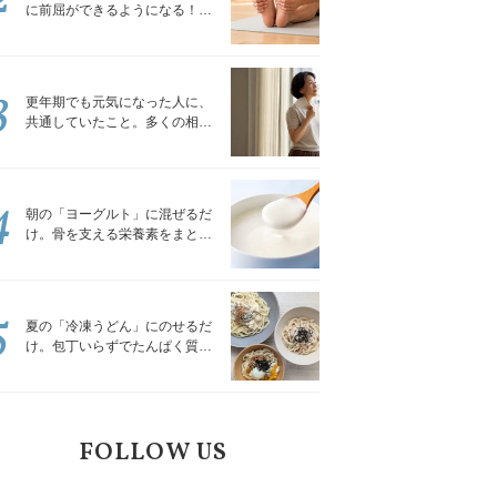
に前屈ができるようになる！腿
裏を少しずつゆるめる「前屈ス
トレッチ」
3
更年期でも元気になった人に、
共通していたこと。多くの相談
を受けてきた私が言える、たっ
たひとつのこと
4
朝の「ヨーグルト」に混ぜるだ
け。骨を支える栄養素をまとめ
て補える食材3選｜管理栄養士が
解説
5
夏の「冷凍うどん」にのせるだ
け。包丁いらずでたんぱく質を
補える組み合わせ3選｜管理栄養
士が解説
FOLLOW US