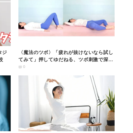
タジ
〈魔法のツボ〉「疲れが抜けないなら試し
較
てみて」押してゆだねる、ツボ刺激で深ま
る仰向けリラックス法
0