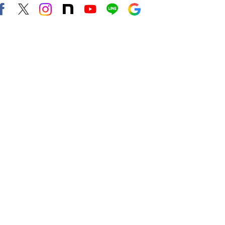
Facebook
X（旧twitter）
instagram
note
Youtube
line
Google