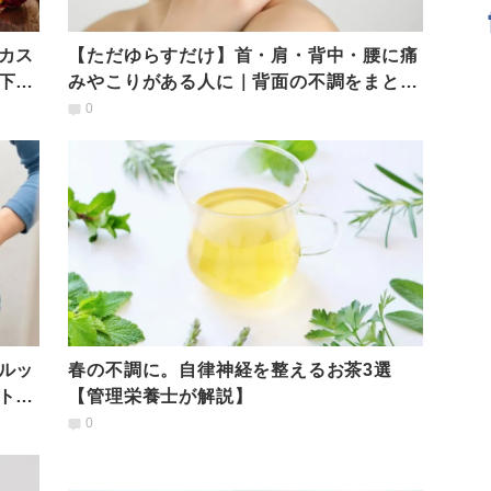
カス
【ただゆらすだけ】首・肩・背中・腰に痛
下げ
みやこりがある人に｜背面の不調をまとめ
て解消できる高タイパストレッチ
0
ルッ
春の不調に。自律神経を整えるお茶3選
トレ
【管理栄養士が解説】
0