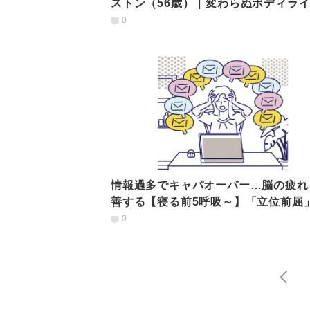
ストン（56歳）｜変わらぬボディラ
維持する秘訣とは？
0
情報過多でキャパオーバー…脳の疲れ
善する【寝る前5呼吸～】「立位前屈
ヴァリエーション3つ
0