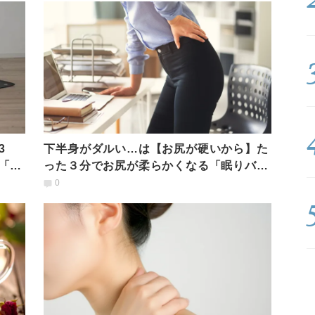
3
下半身がダルい…は【お尻が硬いから】た
「寝
った３分でお尻が柔らかくなる「眠りバト
のポーズ」
0