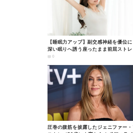
【睡眠力アップ】副交感神経を優位に
深い眠りへ誘う座ったまま前屈ストレ
0
圧巻の腹筋を披露したジェニファー・