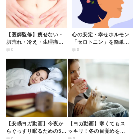
【医師監修】痩せない・
心の安定・幸せホルモン
肌荒れ・冷え・生理痛・
「セロトニン」を簡単に
憂鬱…全て腸に原因があ
増やす２つの習慣【心に
0
0
るかも？「プチ不調が整
効く！美腸レシピ付】
う腸活」
【安眠ヨガ動画】今夜か
【ヨガ動画】寒くてもス
らぐっすり眠るための5つ
ッキリ！冬の目覚めを快
のポイントと簡単ポーズ
適にする３つの方法
0
0