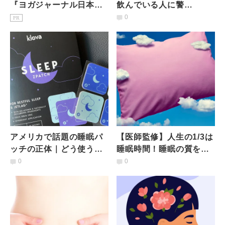
『ヨガジャーナル日本
飲んでいる人に警
版』予約購読のご案内
告！？】「メラトニン」
0
PR
の摂取量を見直すべき理
由とは？
アメリカで話題の睡眠パ
【医師監修】人生の1/3は
ッチの正体｜どう使う？
睡眠時間！睡眠の質を左
含まれている成分は？
右する「メラトニン」と
0
0
「セロトニン」の増やし
方