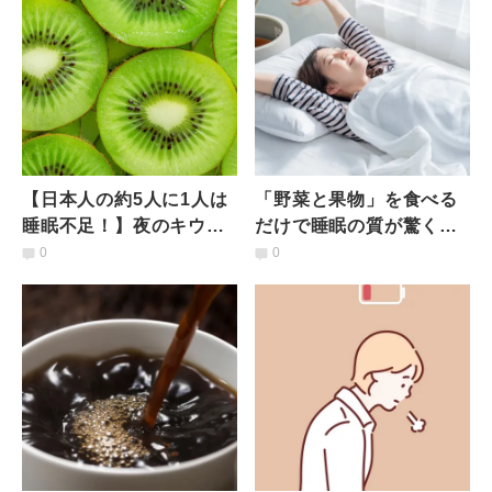
【日本人の約5人に1人は
「野菜と果物」を食べる
睡眠不足！】夜のキウイ
だけで睡眠の質が驚くほ
習慣で睡眠の質が改善？
ど向上！？ 最新研究が示
0
0
最新科学が示した驚きの
す快眠の秘密
効果