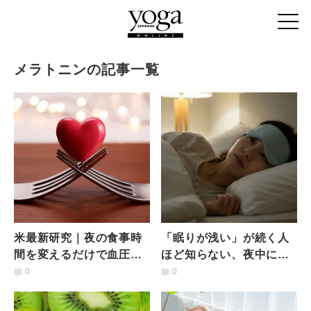
メラトニンの記事一覧
米最新研究｜夜の食事時
「眠りが浅い」が続く人
間を変えるだけで血圧が
ほど知らない、夜中に目
低下、心拍も安定！【就
覚めてしまう〈意外な原
0
0
寝前3時間ルールとは？】
因〉とは？医師が解説