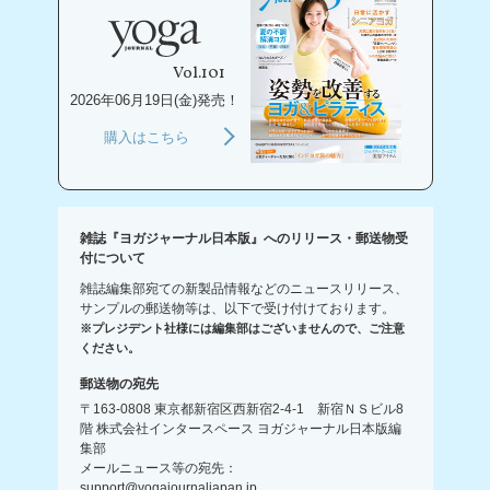
Vol.101
2026年06月19日(金)発売！
購入はこちら
雑誌『ヨガジャーナル日本版』へのリリース・郵送物受
付について
雑誌編集部宛ての新製品情報などのニュースリリース、
サンプルの郵送物等は、以下で受け付けております。
※プレジデント社様には編集部はございませんので、ご注意
ください。
郵送物の宛先
〒163-0808 東京都新宿区西新宿2-4-1 新宿ＮＳビル8
階 株式会社インタースペース ヨガジャーナル日本版編
集部
メールニュース等の宛先：
support@yogajournaljapan.jp