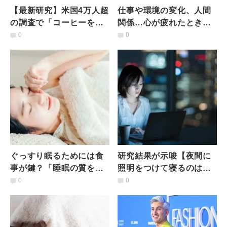
【最新研究】米国4万人超
仕事や環境の変化、人間
の調査で「コーヒーを飲
関係…心が疲れたときに
むと“寿命が伸びる”時間
おすすめしたい食べ物・
0
0
帯」が判明？！
飲み物５選｜管理栄養士
が解説
ぐっすり眠るためには食
研究結果が示唆【夜間に
事が鍵？「睡眠の質を改
照明をつけて寝るのは
善する食べ方」３つのポ
NG！】夜間に明るい光を
0
0
イント｜管理栄養士が解
浴びるとがんのリスクが
説
上がる？