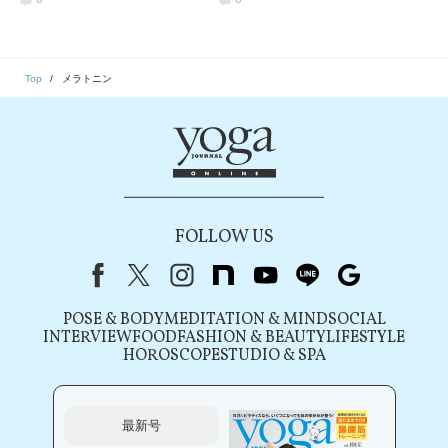
Top
メラトニン
FOLLOW US
Facebook
X（旧Twitter）
instagram
note
youtube
line
Google
POSE & BODY
MEDITATION & MIND
SOCIAL
INTERVIEW
FOOD
FASHION & BEAUTY
LIFESTYLE
HOROSCOPE
STUDIO & SPA
最新号