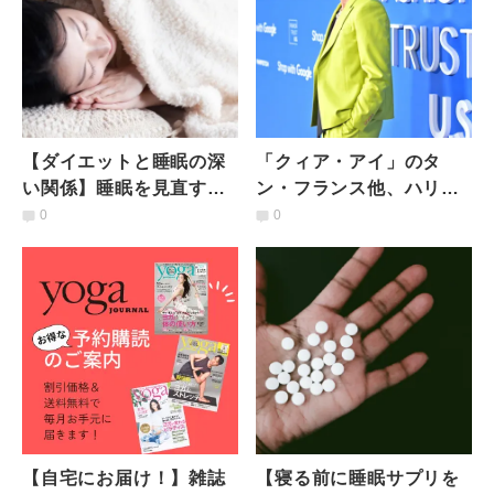
【ダイエットと睡眠の深
「クィア・アイ」のタ
い関係】睡眠を見直すだ
ン・フランス他、ハリウ
けで「ヤセ体質」に！入
ッドセレブたちの眠りの
0
0
眠を改善するリラックス
秘訣｜ナイトルーティー
ヨガ
ンを大公開
【自宅にお届け！】雑誌
【寝る前に睡眠サプリを