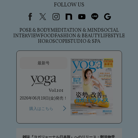
FOLLOW US
Facebook
X（旧Twitter）
instagram
note
youtube
line
Google
POSE & BODY
MEDITATION & MIND
SOCIAL
INTERVIEW
FOOD
FASHION & BEAUTY
LIFESTYLE
HOROSCOPE
STUDIO & SPA
最新号
Vol.101
2026年06月19日(金)発売！
購入はこちら
雑誌『ヨガジャーナル日本版』へのリリース・郵送物受