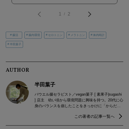
1
2
/
腸活
腸内環境
セロトニン
メラトニン
体内時計
半田葉子
AUTHOR
半田葉子
バウエル腸セラピスト／vegan菓子 [ 素果子|sugashi
] 店主 幼い頃から環境問題に興味を持つ。20代に心
身のバランスを崩したことをきっかけに「からだに
入れる選択」「免疫力」「心と身体のバランス」
この著者の記事一覧へ
「出す力」の大切さに気づき、自然生活に活かせる
食や腸を学びはじめる。会社員、自身のカフェでの
菜食調理、地方veganカフェの立ち上げやメニュー提