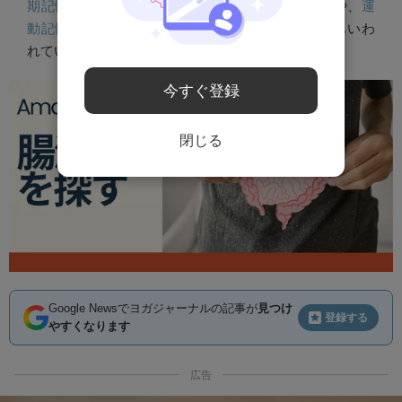
期記憶を留めるための長期記憶に移し替える処理
や、
運
動記憶（手続き記憶）
を固定させる働きがあるともいわ
れています。
今すぐ登録
閉じる
Google Newsでヨガジャーナルの記事が
見つけ
登録する
やすくなります
広告