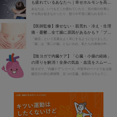
も疲れているあなたへ｜幸せホルモンを高め
子|sugashi≫ 店主、半田葉子さんが解説します。文末に
る効果的な方法
はセロトニンの生成に大切な「腸」に効くお茶のレシピ
あなたは、いつもどこか疲れていたり、目の前の仕事に
も掲載しています。
やる気が起きなかったり、怒りや不安に駆られる日々を
過ごしていたりはしていませんか？もしかしたら、スト
レスが慢性化し、脳内の神経伝達物質であるセロトニン
【医師監修】痩せない・肌荒れ・冷え・生理
が不足してしまったせいかもしれません。今回は、別名
痛・憂鬱…全て腸に原因があるかも？「プチ
「幸せホルモン」と呼ばれるセロトニンを高める方法に
不調が整う腸活」
ついて紹介します。
「腸活」という言葉をよく耳にするようになりました。
「腸」は「第二の脳」ともいわれ、私たちの身体の中で
もとても大切な臓器です。「腸が大切なのはなんとなく
わかるけど、うまく理解できていないかも…」そんな方
【陰ヨガで内臓ケア】「心臓・小腸の経絡」
のために、マクロビオティック歴15年で腸セラピストの
の滞りを解消！全身の気血・血流をスムーズ
≪素果子|sugashi≫ 店主、半田葉子さんが「腸のいろ
にする陰ヨガ
は」を分かりやすく解説。
陰ヨガで、”内臓ケア”シリーズ。中医学のベースである陰
陽五行の肝心脾肺腎、五つの五臓。前回のコラムでご紹
介した”肝”に引き続き、今回は”心”にあたる臓器、心臓、
小腸の経絡の滞りを解消する事で胸のつかえを解消し、
血流改善。毎日頑張っているカラダ、ココロを委ねて、
心身を内側から滋養するヨガの時間を過ごしましょう。