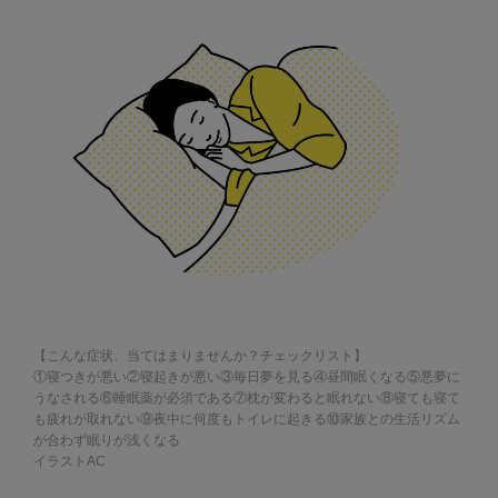
【こんな症状、当てはまりませんか？チェックリスト】
①寝つきが悪い②寝起きが悪い③毎日夢を見る④昼間眠くなる⑤悪夢に
うなされる⑥睡眠薬が必須である⑦枕が変わると眠れない⑧寝ても寝て
も疲れが取れない⑨夜中に何度もトイレに起きる⑩家族との生活リズム
が合わず眠りが浅くなる
イラストAC