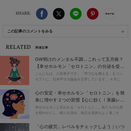
供、海外のオーガニック事情調査、腸講師などを経
Facebook
X（旧twitter）
LINE
Pinterest
noteで
て、「からだ想いのお菓子を」とオンラインストア [
SHARE:
素果子|sugashi ] を始動。お菓子作りを続ける傍ら、
長年のマクロビオティック生活と自身の経験や知識
を活かし、個人の体質改善カウンセリング・腸マッ
この記事のコメントをみる
サージの施術を行っている。InstagramID：
kurashinotane_
RELATED
関連記事
GW明けのメンタル不調…これって五月病？
【幸せホルモン「セロトニン」の分泌を促す
ポーズ＆習慣】
こんにちは、八田幸子です。「声で心を整える」をコン
セプトに、日本声ヨガ協会を主宰しています。 ４月に新
年度が始まってフレッシュスタート！新しい環境で意気
揚々と頑張る中で迎えるGWで気分転換！...そんな後に起
心の安定・幸せホルモン「セロトニン」を簡
こりやすいのが、気分がやたら沈んで、やる気が出な
単に増やす２つの習慣【心に効く！美腸レシ
い、魂が抜けたようになる...という症状。もしからした
ピ付】
ら、それは「五月病」かもしれません。
幸せホルモンと言われる「セロトニン」。私たちの心身
を穏やかにし、眠りを深め、毎日を気持ちよく過ごすた
めに欠かせない脳内神経伝達物質です。そんな「セロト
ニン」を簡単に増やすことができる２つの方法を、マク
「心の疲労」レベルをチェックしよう｜いつ
ロビオティック歴15年で腸セラピストの ≪素果