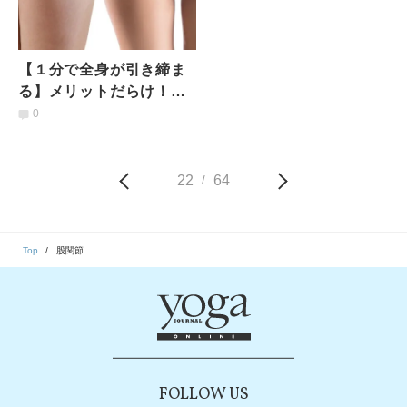
【１分で全身が引き締ま
る】メリットだらけ！代
謝が上がってお尻も引き
0
あがる「股関節ほぐしエ
クサ」
22
64
/
Top
股関節
FOLLOW US