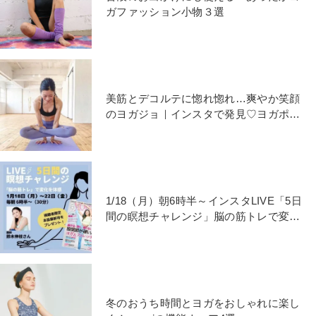
ガファッション小物３選
美筋とデコルテに惚れ惚れ…爽やか笑顔
のヨガジョ｜インスタで発見♡ヨガポー
ズ写真集vol.102
1/18（月）朝6時半～インスタLIVE「5日
間の瞑想チャレンジ」脳の筋トレで変化
を体感しよう！
冬のおうち時間とヨガをおしゃれに楽し