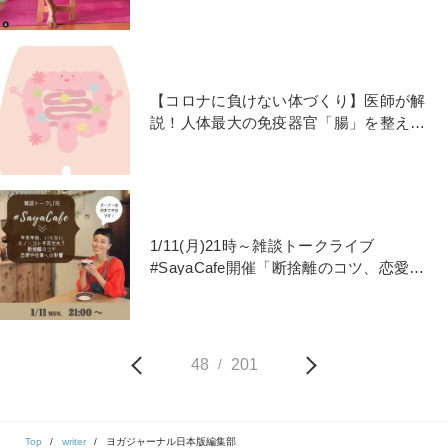
【コロナに負けない体づくり】医師が解
説！人体最大の免疫器官「腸」を整える
４つの生活習慣
1/11(月)21時～雑談トークライブ
#SayaCafe開催「断捨離のコツ、恋愛や
仕事への影響」
48
201
/
Top
writer
ヨガジャーナル日本版編集部