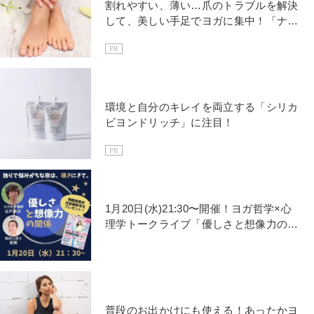
割れやすい、薄い…爪のトラブルを解決
して、美しい手足でヨガに集中！「ナー
バ」で簡単自爪ケア
PR
環境と自分のキレイを両立する「シリカ
ビヨンドリッチ」に注目！
PR
1月20日(水)21:30〜開催！ヨガ哲学×心
理学トークライブ「優しさと想像力の関
係」
普段のお出かけにも使える！あったかヨ