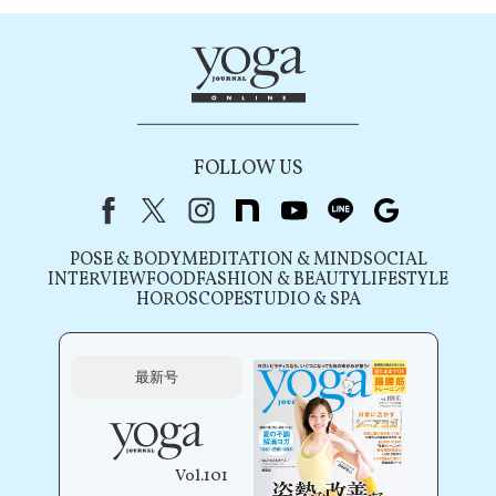
FOLLOW US
Facebook
X（旧Twitter）
instagram
note
youtube
line
Google
POSE & BODY
MEDITATION & MIND
SOCIAL
INTERVIEW
FOOD
FASHION & BEAUTY
LIFESTYLE
HOROSCOPE
STUDIO & SPA
最新号
Vol.101