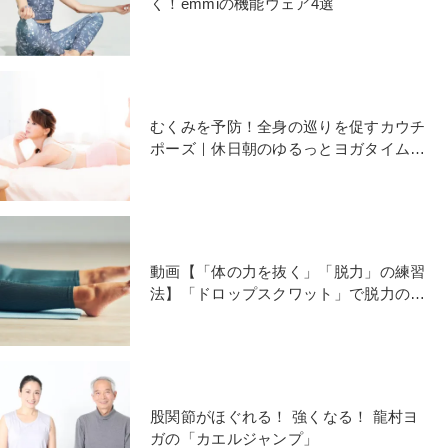
く！emmiの機能ウェア4選
むくみを予防！全身の巡りを促すカウチ
ポーズ｜休日朝のゆるっとヨガタイム
【パジャマde YOGA】
動画【「体の力を抜く」「脱力」の練習
法】「ドロップスクワット」で脱力の感
覚を身に付けよう！
股関節がほぐれる！ 強くなる！ 龍村ヨ
ガの「カエルジャンプ」