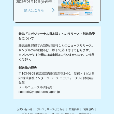
2026年06月19日(金)発売！
購入はこちら
雑誌『ヨガジャーナル日本版』へのリリース・郵送物受
付について
雑誌編集部宛ての新製品情報などのニュースリリース、
サンプルの郵送物等は、以下で受け付けております。
※プレジデント社様には編集部はございませんので、ご注意
ください。
郵送物の宛先
〒163-0808 東京都新宿区西新宿2-4-1 新宿ＮＳビル8
階 株式会社インタースペース ヨガジャーナル日本版編
集部
メールニュース等の宛先：
support@yogajournaljapan.jp
お問い合わせ
プレスリリースはこちら
広告掲載
利用規約
プライバシーポリシー
コンテンツポリシー
運営会社