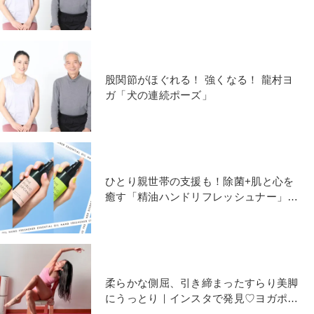
股関節がほぐれる！ 強くなる！ 龍村ヨ
ガ「犬の連続ポーズ」
ひとり親世帯の支援も！除菌+肌と心を
癒す「精油ハンドリフレッシュナー」が
限定販売中
柔らかな側屈、引き締まったすらり美脚
にうっとり｜インスタで発見♡ヨガポー
ズ写真集vol.101