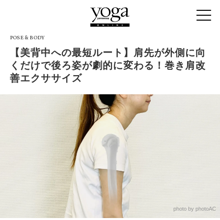
POSE & BODY
【美背中への最短ルート】肩先が外側に向
くだけで後ろ姿が劇的に変わる！巻き肩改
善エクササイズ
photo by photoAC