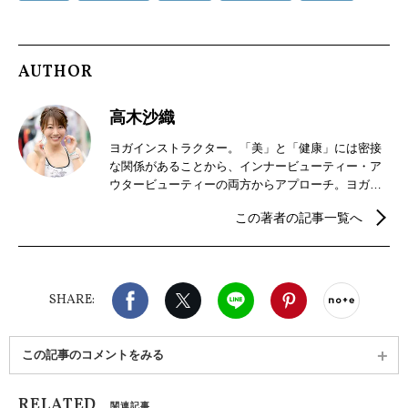
AUTHOR
高木沙織
ヨガインストラクター。「美」と「健康」には密接
な関係があることから、インナービューティー・ア
ウタービューティーの両方からアプローチ。ヨガイ
ンストラクターとしては、骨盤ヨガや産前産後ヨ
この著者の記事一覧へ
ガ、筋膜リリースヨガ、体幹トレーニングに特化し
たクラスなどボディメイクをサポートし、野菜や果
物、雑穀に関する資格も複数所有。“スーパーフー
ド”においては難関のスーパーフードエキスパートの
Facebook
X（旧twitter）
LINE
Pinterest
noteで
資格を持つ。ボディメイクや食に関する記事執筆・
SHARE:
イベントをおこない、多角的なサポートを得意とす
る。2018～2019年にはヨガの2大イベントである
『yoga fest』『YOGA JAPAN』でのクラスも担当。
この記事のコメントをみる
RELATED
関連記事