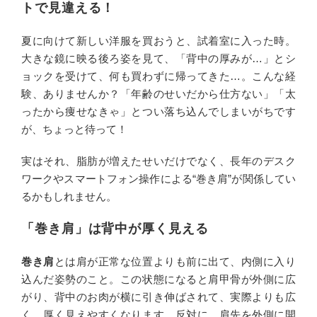
トで見違える！
夏に向けて新しい洋服を買おうと、試着室に入った時。
大きな鏡に映る後ろ姿を見て、「背中の厚みが…」とシ
ョックを受けて、何も買わずに帰ってきた…。こんな経
験、ありませんか？「年齢のせいだから仕方ない」「太
ったから痩せなきゃ」とつい落ち込んでしまいがちです
が、ちょっと待って！
実はそれ、脂肪が増えたせいだけでなく、長年のデスク
ワークやスマートフォン操作による“巻き肩”が関係してい
るかもしれません。
「巻き肩」は背中が厚く見える
巻き肩
とは肩が正常な位置よりも前に出て、内側に入り
込んだ姿勢のこと。この状態になると肩甲骨が外側に広
がり、背中のお肉が横に引き伸ばされて、実際よりも広
く、厚く見えやすくなります。反対に、肩先を外側に開