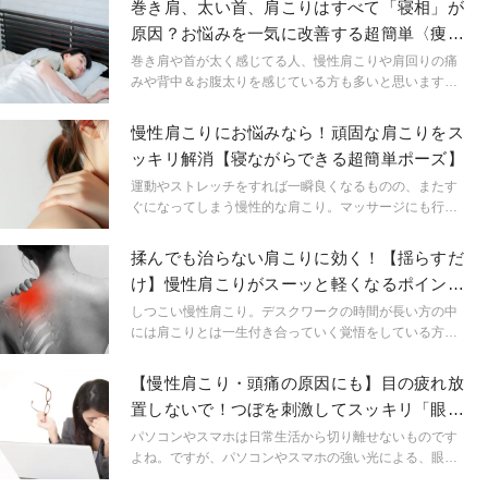
巻き肩、太い首、肩こりはすべて「寝相」が
原因？お悩みを一気に改善する超簡単〈痩せ
ストレッチ〉
巻き肩や首が太く感じてる人、慢性肩こりや肩回りの痛
みや背中＆お腹太りを感じている方も多いと思います
が、普段どの様な寝方をしていますか？寝方の改善と就
寝前や寝起きに行うだけで首や肩のコリが和らぎ、リン
慢性肩こりにお悩みなら！頑固な肩こりをス
パが流れ、更にはお腹や背中周りも痩せやすくなるとい
ッキリ解消【寝ながらできる超簡単ポーズ】
う万能かつ超簡単な痩せストレッチのご紹介です。
運動やストレッチをすれば一瞬良くなるものの、またす
ぐになってしまう慢性的な肩こり。マッサージにも行き
たいけど、仕事や家事が忙しくて時間がない！とお嘆き
の方に、寝る前でも出来る肩こり解消のためのヨガのポ
揉んでも治らない肩こりに効く！【揺らすだ
ーズを紹介いたします。
け】慢性肩こりがスーッと軽くなるポイント
とは
しつこい慢性肩こり。デスクワークの時間が長い方の中
には肩こりとは一生付き合っていく覚悟をしている方も
いるかもしれませんが、あるポイントを抑えるだけで慢
性肩こりは解消できるんです！今回は慢性肩こりが一気
【慢性肩こり・頭痛の原因にも】目の疲れ放
に楽になるポイントをお伝えします。
置しないで！つぼを刺激してスッキリ「眼精
疲労を癒すヨガ」
パソコンやスマホは日常生活から切り離せないものです
よね。ですが、パソコンやスマホの強い光による、眼精
疲労に悩まされている方は少なくありません。 今回は眼