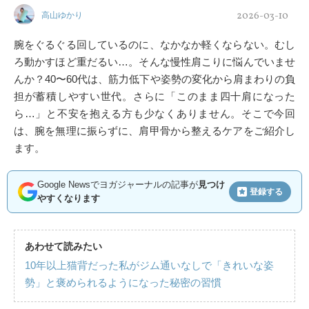
2026-03-10
高山ゆかり
腕をぐるぐる回しているのに、なかなか軽くならない。むし
ろ動かすほど重だるい…。そんな慢性肩こりに悩んでいませ
んか？40〜60代は、筋力低下や姿勢の変化から肩まわりの負
担が蓄積しやすい世代。さらに「このまま四十肩になった
ら…」と不安を抱える方も少なくありません。そこで今回
は、腕を無理に振らずに、肩甲骨から整えるケアをご紹介し
ます。
Google Newsでヨガジャーナルの記事が
見つけ
登録する
やすくなります
あわせて読みたい
10年以上猫背だった私がジム通いなしで「きれいな姿
勢」と褒められるようになった秘密の習慣