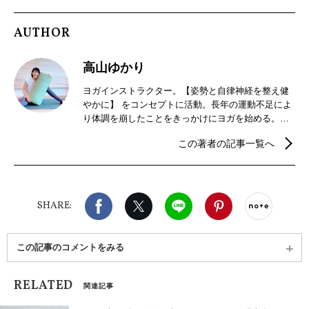
AUTHOR
高山ゆかり
ヨガインストラクター。【姿勢と自律神経を整え健
やかに】 をコンセプトに活動。長年の運動不足によ
り体調を崩したことをきっかけにヨガを始める。ヨ
ガに筋膜リリース、ピラティスを取り入れることで
この著者の記事一覧へ
硬かった体がほぐれ、インストラクターの資格取得
に至る。福岡市内のスタジオ、自宅にてヨガレッス
ンを行う。RYT200/チェアヨガ/ピラティスインスト
ラクター/アロマテラピー検定1級。プライベートで
Facebook
X（旧twitter）
LINE
Pinterest
noteで
は2児の母。
SHARE:
この記事のコメントをみる
RELATED
関連記事