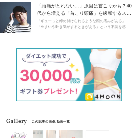
精疲労を緩和する方法や効果的なヨガポーズをご紹介し
「頭痛がとれない…」原因は首こりかも？40
ます！
代から増える「首こり頭痛」を緩和するスト
レッチ
「ギューっと締め付けられるような頭の痛みがある」
「めまいや吐き気がするときがある」という不調を感じ
ている方、もしかしたら、首の筋肉の強張りが原因かも
しれません。特に、40代以降になると、肩こりだけでな
く首のこわばりが原因となる頭痛に悩まされる人が増え
てきがちです。スマホやパソコンを見る時間が長く、首
に負担がかかり、首や肩まわりの筋肉がガチガチに固ま
ることが原因の一つです。こちらの記事では、硬くなっ
た首の筋肉をほぐすストレッチをご紹介します。
Gallery
この記事の画像/動画一覧