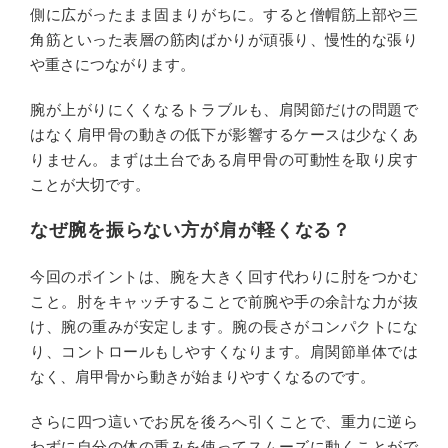
側に広がったまま固まりがちに。すると僧帽筋上部や三
角筋といった表層の筋肉ばかりが頑張り、慢性的な張り
や重さにつながります。
腕が上がりにくくなるトラブルも、肩関節だけの問題で
はなく肩甲骨の動きの低下が影響するケースは少なくあ
りません。まずは土台である肩甲骨の可動性を取り戻す
ことが大切です。
なぜ腕を振らない方が肩が軽くなる？
今回のポイントは、腕を大きく回す代わりに肘をつかむ
こと。肘をキャッチすることで前腕や手の余計な力が抜
け、腕の重みが安定します。腕の長さがコンパクトにな
り、コントロールもしやすくなります。肩関節単体では
なく、肩甲骨から動きが始まりやすくなるのです。
さらに四つ這いでお尻を後ろへ引くことで、重力に逆ら
わずに自分の体の重みを使ってスムーズに動くことがで