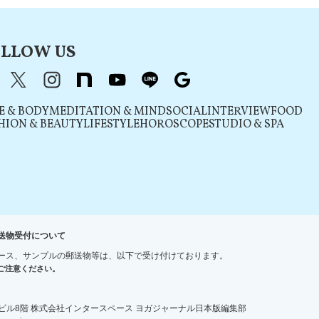
LLOW US
acebook
X（旧Twitter）
instagram
note
youtube
line
Google
E & BODY
MEDITATION & MIND
SOCIAL
INTERVIEW
FOOD
HION & BEAUTY
LIFESTYLE
HOROSCOPE
STUDIO & SPA
送物受付について
ース、サンプルの郵送物等は、以下で受け付けております。
ご注意ください。
宿ＮＳビル8階 株式会社インタースペース ヨガジャーナル日本版編集部