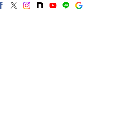
Facebook
X（旧twitter）
instagram
note
Youtube
line
Google