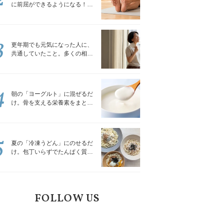
に前屈ができるようになる！腿
裏を少しずつゆるめる「前屈ス
トレッチ」
3
更年期でも元気になった人に、
共通していたこと。多くの相談
を受けてきた私が言える、たっ
たひとつのこと
4
朝の「ヨーグルト」に混ぜるだ
け。骨を支える栄養素をまとめ
て補える食材3選｜管理栄養士が
解説
5
夏の「冷凍うどん」にのせるだ
け。包丁いらずでたんぱく質を
補える組み合わせ3選｜管理栄養
士が解説
FOLLOW US