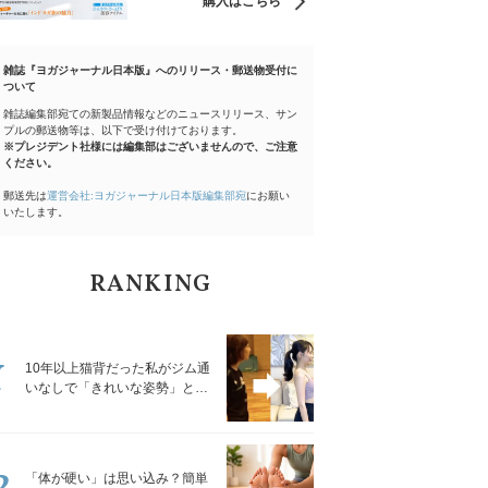
購入はこちら
雑誌『ヨガジャーナル日本版』へのリリース・郵送物受付に
ついて
雑誌編集部宛ての新製品情報などのニュースリリース、サン
プルの郵送物等は、以下で受け付けております。
※プレジデント社様には編集部はございませんので、ご注意
ください。
郵送先は
運営会社:ヨガジャーナル日本版編集部宛
にお願い
いたします。
RANKING
1
10年以上猫背だった私がジム通
いなしで「きれいな姿勢」と褒
められるようになった秘密の習
慣
2
「体が硬い」は思い込み？簡単