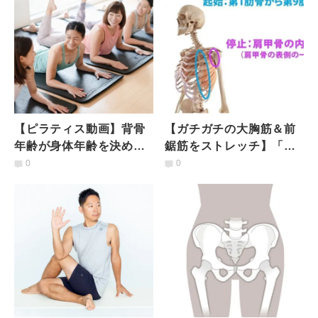
【ピラティス動画】背骨
【ガチガチの大胸筋＆前
年齢が身体年齢を決め
鋸筋をストレッチ】「胸
る？姿勢改善にもつなが
板が厚くなる・バストア
0
0
る4つのメソッド
ップ」を叶える即効メソ
ッド