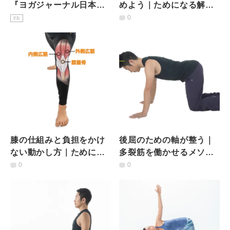
『ヨガジャーナル日本
めよう｜ためになる解剖
版』予約購読のご案内
学的知識
0
PR
膝の仕組みと負担をかけ
後屈のための軸が整う｜
ない動かし方｜ためにな
多裂筋を働かせるメソッ
る解剖学的知識
ド２つと解剖学的知識
0
0