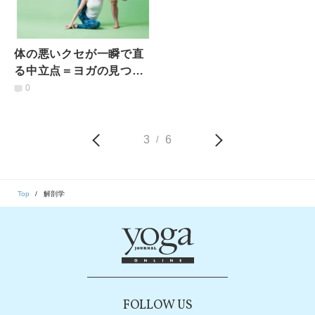
体の悪いクセが一瞬で直
る中立点＝ヨガの見つけ
方
0
3
6
/
Top
解剖学
FOLLOW US