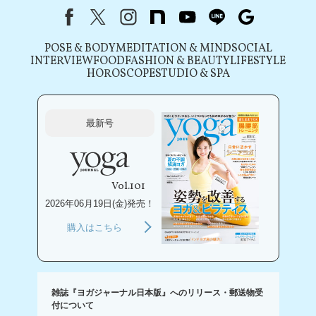
Facebook
X（旧Twitter）
instagram
note
youtube
line
Google
POSE & BODY
MEDITATION & MIND
SOCIAL
INTERVIEW
FOOD
FASHION & BEAUTY
LIFESTYLE
HOROSCOPE
STUDIO & SPA
最新号
Vol.101
2026年06月19日(金)発売！
購入はこちら
雑誌『ヨガジャーナル日本版』へのリリース・郵送物受
付について