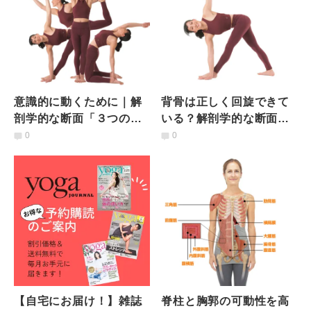
意識的に動くために｜解
背骨は正しく回旋できて
剖学的な断面「３つの
いる？解剖学的な断面
面」を理解しよう
「水平面」を理解しよう
0
0
【自宅にお届け！】雑誌
脊柱と胸郭の可動性を高