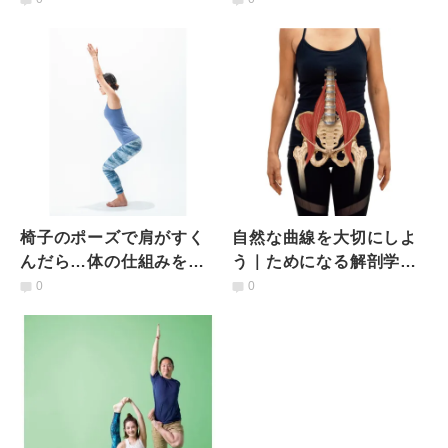
椅子のポーズで肩がすく
自然な曲線を大切にしよ
んだら…体の仕組みを利
う｜ためになる解剖学的
用する「解剖学」的メソ
知識
0
0
ッド