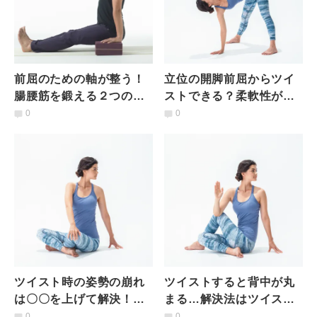
前屈のための軸が整う！
立位の開脚前屈からツイ
腸腰筋を鍛える２つのメ
ストできる？柔軟性が上
ソッドと解剖学的知識
がる＋１動作とは
0
0
ツイスト時の姿勢の崩れ
ツイストすると背中が丸
は〇〇を上げて解決！解
まる…解決法はツイスト
剖学的アプローチとは
時の「頸椎」の向き
0
0