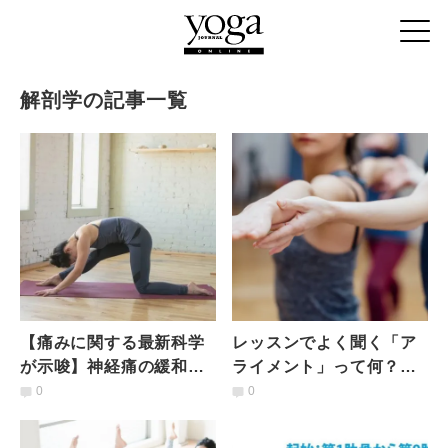
解剖学の記事一覧
【痛みに関する最新科学
レッスンでよく聞く「ア
が示唆】神経痛の緩和と
ライメント」って何？ア
予防に役立つ「ナーブフ
ライメントを整える２つ
0
0
ロッシング」とは？練習
の重要な意味とは
法も解説