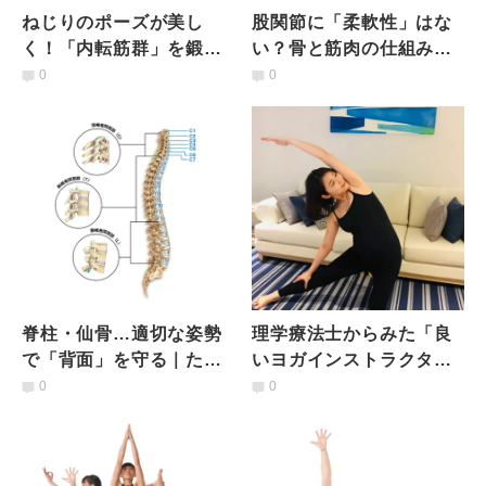
ねじりのポーズが美し
股関節に「柔軟性」はな
く！「内転筋群」を鍛え
い？骨と筋肉の仕組みを
る２つのメソッド
理解しよう
0
0
脊柱・仙骨…適切な姿勢
理学療法士からみた「良
で「背面」を守る｜ため
いヨガインストラクタ
になる解剖学的知識
ー」とは？機能解剖学的3
0
0
つのポイント