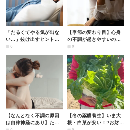
「だるくてやる気が出な
【季節の変わり目】心身
い…」抜け出すヒント！
の不調が起きやすいのは
アーユルヴェーダ的【や
なぜ？乱れやすい自律神
0
0
る気スイッチの押し方】
経を整えるヨガポーズ
【なんとなく不調の原因
【冬の薬膳養生】いま大
は自律神経にあり】たっ
根・白菜が安い！?お財布
た30秒！春バテに効く
に優しく身体にもいい
0
0