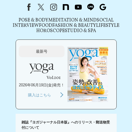
Facebook
X（旧Twitter）
instagram
note
youtube
line
Google
POSE & BODY
MEDITATION & MIND
SOCIAL
INTERVIEW
FOOD
FASHION & BEAUTY
LIFESTYLE
HOROSCOPE
STUDIO & SPA
最新号
Vol.101
2026年06月19日(金)発売！
購入はこちら
雑誌『ヨガジャーナル日本版』へのリリース・郵送物受
付について