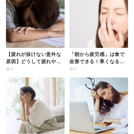
【疲れが抜けない意外な
「朝から疲労感」は食で
原因】どうして疲れやす
改善できる！寒くなると
いの？日常生活に潜む思
増える「モーニングブル
0
0
い込みと疲労の関係性
ー」対策！朝たんぱく術
とは