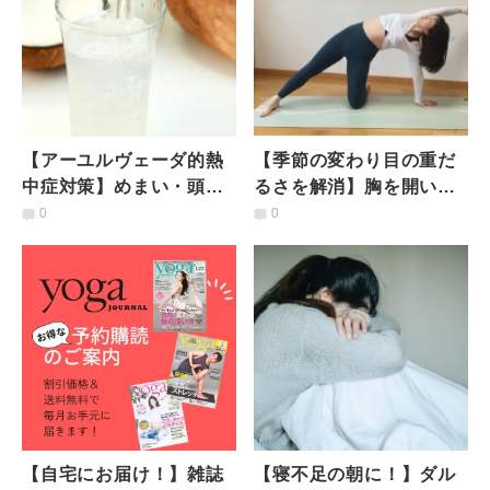
【アーユルヴェーダ的熱
【季節の変わり目の重だ
中症対策】めまい・頭
るさを解消】胸を開いて
痛・だるさを軽減！脱水
心身の活力をアップ「半
0
0
を防ぐ「飲み物」3選
円のポーズ」
【自宅にお届け！】雑誌
【寝不足の朝に！】ダル