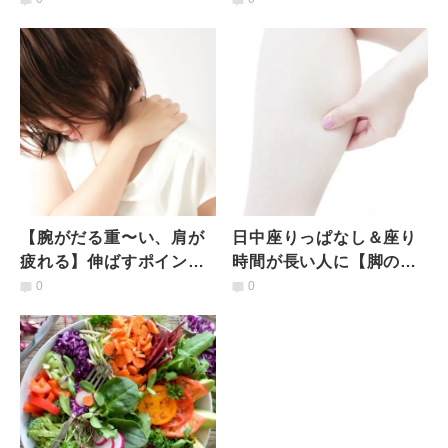
「気持ちを落ち着かせる
「薬膳食材」の賢い食べ
ヨガ」
方
【腕がだる重〜い、肩が
日中座りっぱなし＆座り
疲れる】伸ばすポイント
時間が長い人に【脚の疲
は肩の外側の筋肉！重い
れ・むくみ解消】手を使
0
0
腕＆肩が軽くなる簡単ス
わない簡単ふくらはぎマ
トレッチ
ッサージ