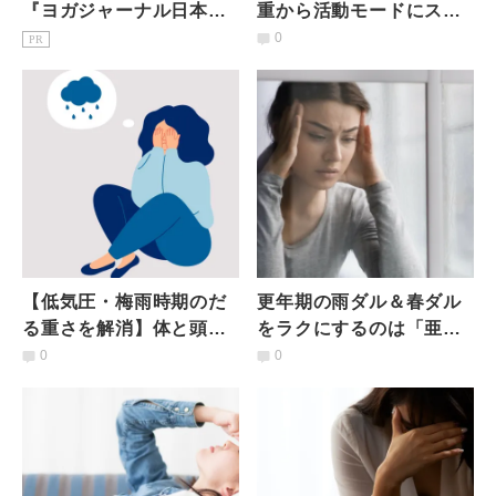
『ヨガジャーナル日本
重から活動モードにスイ
版』予約購読のご案内
ッチを変える呼吸法＆ス
0
PR
トレッチ
【低気圧・梅雨時期のだ
更年期の雨ダル＆春ダル
る重さを解消】体と頭が
をラクにするのは「亜
すっきりする「オススメ
鉛・マグネシウム・ビタ
0
0
アロマ」と「ヨガポー
ミンB」！管理栄養士お
ズ」
すすめ食材