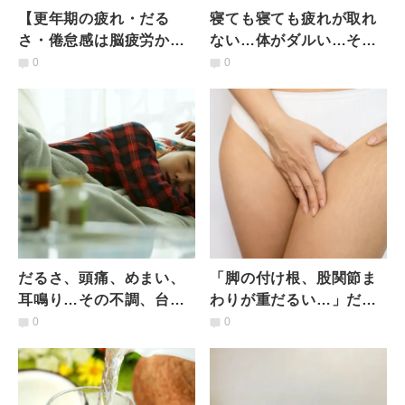
【更年期の疲れ・だる
寝ても寝ても疲れが取れ
さ・倦怠感は脳疲労か
ない…体がダルい…それ
ら？】頭と体がすっきり
「副腎疲労かも？」症状
0
0
軽くなる！脳を休ませる5
と改善方法【医師監修】
つの方法
だるさ、頭痛、めまい、
「脚の付け根、股関節ま
耳鳴り…その不調、台風
わりが重だるい…」だる
が原因かも？低気圧不調
くて寝苦しい夜におすす
0
0
の予防とセルフケア
め！うつ伏せワニのポー
ズ