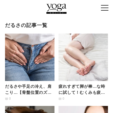
だるさの記事一覧
だるさや手足の冷え、肩
疲れすぎて脚が棒…な時
こり…【骨盤位置のズ
に試して！むくみも疲れ
レ】が原因かも！調子の
もまとめてリセット【寝
0
0
いい身体に戻る「股関節
たまま３分脚ストレッ
ほぐし」
チ】