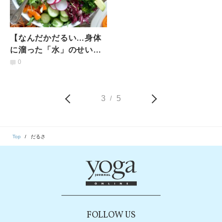
【なんだかだるい…身体
に溜った「水」のせいか
も？】むくみ、冷え・だ
0
るさを解消する「薬膳食
材」
3
5
/
Top
だるさ
FOLLOW US