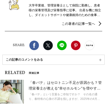
大学卒業後、管理栄養士として病院に勤務し、患者
様の栄養管理及び栄養指導に従事。 出産を機に独立
し、ダイエットサポートや健康維持のための食事カ
ウンセリングを行う。また、食事と健康、美容、ダ
この著者の記事一覧へ
イエットに関する記事を中心にライターとしても活
動中。
Facebook
X（旧twitter）
LINE
Pinterest
noteで
SHARE:
この記事のコメントをみる
RELATED
関連記事
「春バテ」はセロトニン不足が原因かも？管
理栄養士が教える“幸せホルモン”を増やす生
活習慣
「春バテ」という言葉をご存知ですか？ その名の通
り、春特有の心身の不調を指しますが、2025年の4月
は、気温が20度近くまで上がったと思った次の日に雪が