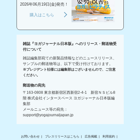
2026年06月19日(金)発売！
購入はこちら
雑誌『ヨガジャーナル日本版』へのリリース・郵送物受
付について
雑誌編集部宛ての新製品情報などのニュースリリース、
サンプルの郵送物等は、以下で受け付けております。
※プレジデント社様には編集部はございませんので、ご注意
ください。
郵送物の宛先
〒163-0808 東京都新宿区西新宿2-4-1 新宿ＮＳビル8
階 株式会社インタースペース ヨガジャーナル日本版編
集部
メールニュース等の宛先：
support@yogajournaljapan.jp
お問い合わせ
プレスリリースはこちら
広告掲載
利用規約