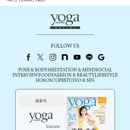
べ物とは【管理栄養士が解説】
FOLLOW US
Facebook
X（旧Twitter）
instagram
note
youtube
line
Google
POSE & BODY
MEDITATION & MIND
SOCIAL
INTERVIEW
FOOD
FASHION & BEAUTY
LIFESTYLE
HOROSCOPE
STUDIO & SPA
最新号
Vol.101