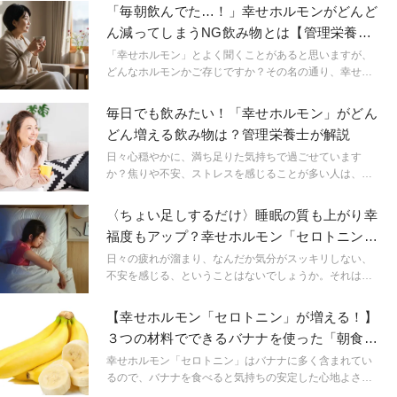
降るなど例年以上の寒暖差が。こうした、気温の変化が
「毎朝飲んでた…！」幸せホルモンがどんど
大きい時期には「疲れが取れにくい」「寝付きが悪い」
ん減ってしまうNG飲み物とは【管理栄養士
と感じる人が多く現れます。 こんな時に疑われる「春バ
が解説】
テ」の症状を理解し、本来なら気持ちよく過ごせるはず
「幸せホルモン」とよく聞くことがあると思いますが、
の春を楽しむ方法を、管理栄養士の岡田明子先生に伺い
どんなホルモンかご存じですか？その名の通り、幸せホ
ました。
ルモンが分泌されると幸福感を感じますが、不足してし
まうと心身に不調をきたしてしまうことも…。ここで
毎日でも飲みたい！「幸せホルモン」がどん
は、幸せホルモンを減らしてしまう飲み物について解説
どん増える飲み物は？管理栄養士が解説
するので、普段口にしているものが当てはまっているか
チェックしてみてくださいね。
日々心穏やかに、満ち足りた気持ちで過ごせています
か？焦りや不安、ストレスを感じることが多い人は、心
の安定に作用する「幸せホルモン」を意識するとよいか
もしれません。この記事では、幸せホルモンを増やす飲
〈ちょい足しするだけ〉睡眠の質も上がり幸
み物について管理栄養士が解説します。コンビニやスー
福度もアップ？幸せホルモン「セロトニン」
パーで手軽に購入できる飲み物なので、ぜひ生活に取り
を増やす食材3選
入れてくださいね。
日々の疲れが溜まり、なんだか気分がスッキリしない、
不安を感じる、ということはないでしょうか。それはも
しかしたら「セロトニン」の分泌不足かもしれません。
今回は、幸せホルモンとも呼ばれるセロトニンについて
【幸せホルモン「セロトニン」が増える！】
解説し、セロトニンを増やすおすすめのちょい足し食材
３つの材料でできるバナナを使った「朝食レ
を管理栄養士がご紹介していきます。
シピ」
幸せホルモン「セロトニン」はバナナに多く含まれてい
るので、バナナを食べると気持ちの安定した心地よさを
引き出してくれます。今回は、セロトニンの分泌に役立