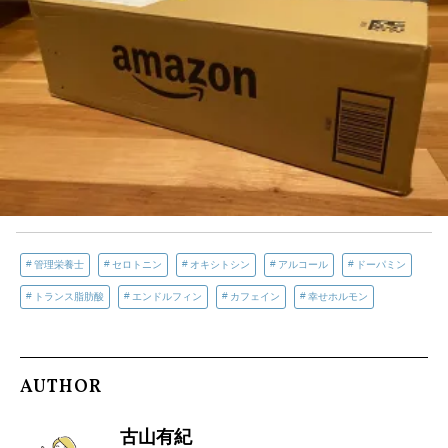
管理栄養士
セロトニン
オキシトシン
アルコール
ドーパミン
トランス脂肪酸
エンドルフィン
カフェイン
幸せホルモン
AUTHOR
古山有紀