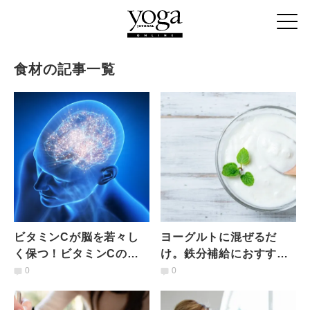
食材の記事一覧
ビタミンCが脳を若々し
ヨーグルトに混ぜるだ
く保つ！ビタミンCの血
け。鉄分補給におすすめ
中濃度が高い人ほど「記
の食材3選｜管理栄養士が
0
0
憶を支える脳ネットワー
解説
ク」が活発に【最新研