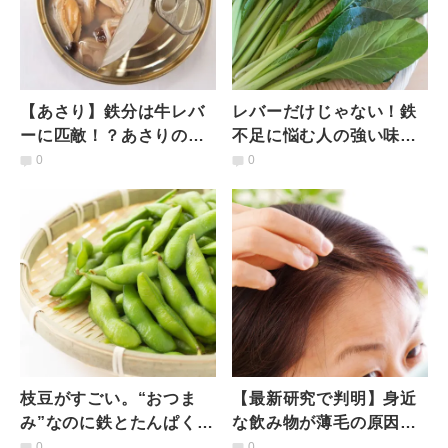
【あさり】鉄分は牛レバ
レバーだけじゃない！鉄
ーに匹敵！？あさりの缶
不足に悩む人の強い味方
詰は“貧血女子の神食
「小松菜」の栄養価と、
0
0
材”だった！おすすめの食
鉄分吸収率を上げる食べ
べ方は？
合わせ
枝豆がすごい。“おつま
【最新研究で判明】身近
み”なのに鉄とたんぱくが
な飲み物が薄毛の原因か
摂れる最強食材｜管理栄
も！？薄毛対策に避けた
0
0