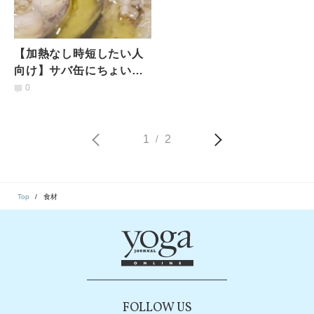
【加熱なし時短したい人
向け】サバ缶にちょい足
しするだけで栄養価がと
0
とのう！おすすめ食材５
選
1
2
/
Top
食材
FOLLOW US