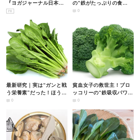
『ヨガジャーナル日本
の“鉄がたっぷりの食
版』予約購読のご案内
材”と“鉄の吸収を助ける
0
PR
食材”とは【管理栄養士が
解説】
最新研究｜実は“ガンと戦
貧血女子の救世主！ブロ
う栄養素”だった！ほうれ
ッコリーの“鉄吸収パワ
ん草や卵黄に含まれるゼ
ー”と4つのすごい力、食
0
0
アキサンチンの驚きの力
べ方のコツを管理栄養士
が解説