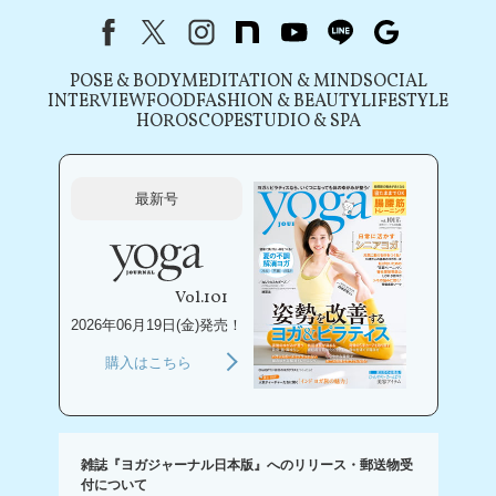
Facebook
X（旧Twitter）
instagram
note
youtube
line
Google
POSE & BODY
MEDITATION & MIND
SOCIAL
INTERVIEW
FOOD
FASHION & BEAUTY
LIFESTYLE
HOROSCOPE
STUDIO & SPA
最新号
Vol.101
2026年06月19日(金)発売！
購入はこちら
雑誌『ヨガジャーナル日本版』へのリリース・郵送物受
付について