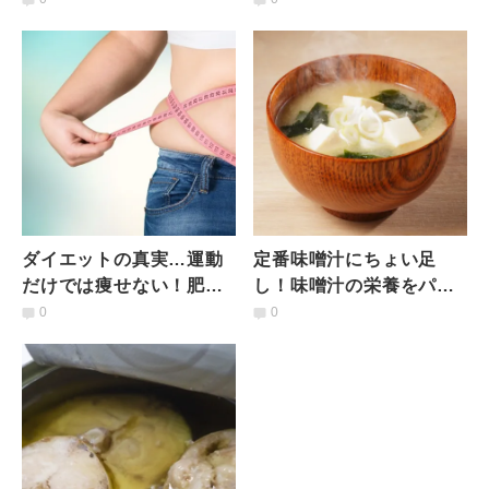
養士が栄養価を解説
い2つの飲み物とは？
ダイエットの真実…運動
定番味噌汁にちょい足
だけでは痩せない！肥満
し！味噌汁の栄養をパワ
の原因は“超加工食
ーアップするおすすめ食
0
0
品”！？【最新科学が解
材は？
明】