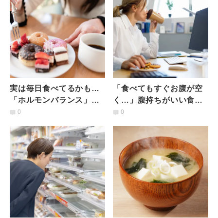
究】
実は毎日食べてるかも…
「食べてもすぐお腹が空
「ホルモンバランス」を
く…」腹持ちがいい食材
乱すNG食べ物4選｜管理
ランキングTOP5｜管理
0
0
栄養士が解説
栄養士が解説