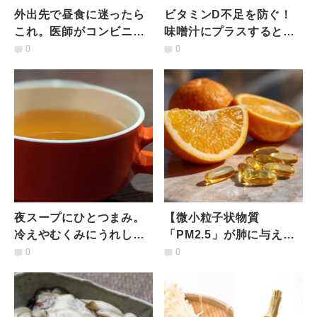
外出先で昼食に迷ったら
ビタミンD不足を防ぐ！
これ。医師がコンビニで
味噌汁にプラスするとビ
「これだけは買う」と決
タミンDを補える食材と
0
0
めている神食材3選
は？管理栄養士が解説
夜スープにひとつまみ。
【微小粒子状物質
冷えやむくみにうれしい
「PM2.5」が肺に与える
意外な具材とは？管理栄
ダメージを抑える？！】
0
0
養士が解説
最新研究が示したビタミ
ンCの驚くべき炎症抑制
効果