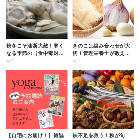
秋冬こそ油断大敵！寒く
きのこは組み合わせが大
なる季節の【食中毒対
切！管理栄養士が教え
策】夏との違いと予防法
る、きのこの健康効果を
0
0
を管理栄養士が解説
引き出す「食材組み合わ
せ」
【自宅にお届け！】雑誌
鉄不足を救う！秋が旬