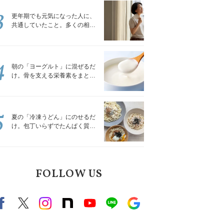
3
更年期でも元気になった人に、
共通していたこと。多くの相談
を受けてきた私が言える、たっ
たひとつのこと
4
朝の「ヨーグルト」に混ぜるだ
け。骨を支える栄養素をまとめ
て補える食材3選｜管理栄養士が
解説
5
夏の「冷凍うどん」にのせるだ
け。包丁いらずでたんぱく質を
補える組み合わせ3選｜管理栄養
士が解説
FOLLOW US
Facebook
X（旧twitter）
instagram
note
Youtube
line
Google