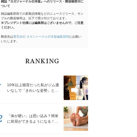
雑誌『ヨガジャーナル日本版』へのリリース・郵送物受付に
ついて
雑誌編集部宛ての新製品情報などのニュースリリース、サン
プルの郵送物等は、以下で受け付けております。
※プレジデント社様には編集部はございませんので、ご注意
ください。
郵送先は
運営会社:ヨガジャーナル日本版編集部宛
にお願い
いたします。
RANKING
1
10年以上猫背だった私がジム通
いなしで「きれいな姿勢」と褒
められるようになった秘密の習
慣
2
「体が硬い」は思い込み？簡単
に前屈ができるようになる！腿
裏を少しずつゆるめる「前屈ス
トレッチ」