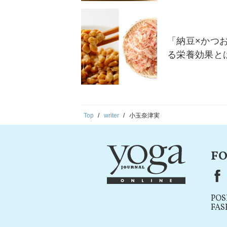
「納豆×かつ
る栄養効果と
Top
writer
小玉奈津実
FO
F
POS
FAS