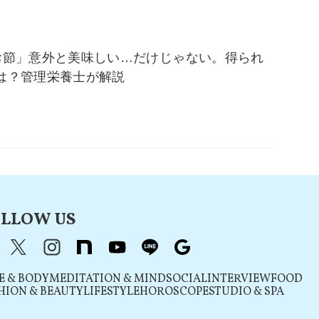
お節」意外と美味しい…だけじゃない。得られ
は？管理栄養士が解説
LLOW US
acebook
X（旧Twitter）
instagram
note
youtube
line
Google
E & BODY
MEDITATION & MIND
SOCIAL
INTERVIEW
FOOD
HION & BEAUTY
LIFESTYLE
HOROSCOPE
STUDIO & SPA