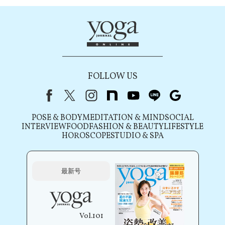
FOLLOW US
Facebook
X（旧Twitter）
instagram
note
youtube
line
Google
POSE & BODY
MEDITATION & MIND
SOCIAL
INTERVIEW
FOOD
FASHION & BEAUTY
LIFESTYLE
HOROSCOPE
STUDIO & SPA
最新号
Vol.101