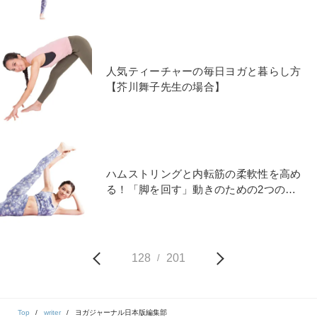
人気ティーチャーの毎日ヨガと暮らし方
【芥川舞子先生の場合】
ハムストリングと内転筋の柔軟性を高め
る！「脚を回す」動きのための2つのワ
ーク
128
201
/
Top
writer
ヨガジャーナル日本版編集部