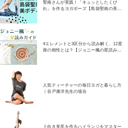
聖南さんが実践！「キュッとしたくび
れ」を作るヨガポーズ【島袋聖南の美ボ
ディヨガ♯2】
4エレメントと3区分から読み解く、12星
座の相性とは？【ジョニー楓の星読みガ
イド♯１１】
人気ティーチャーの毎日ヨガと暮らし方
｜谷戸康洋先生の場合
上向き美尻を作るハイランジをマスター