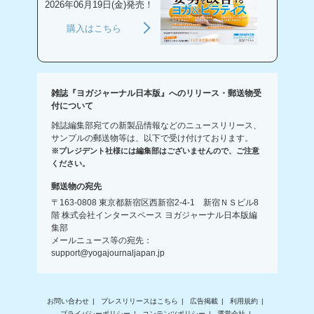
2026年06月19日(金)発売！
購入はこちら
雑誌『ヨガジャーナル日本版』へのリリース・郵送物受
付について
雑誌編集部宛ての新製品情報などのニュースリリース、
サンプルの郵送物等は、以下で受け付けております。
※プレジデント社様には編集部はございませんので、ご注意
ください。
郵送物の宛先
〒163-0808 東京都新宿区西新宿2-4-1 新宿ＮＳビル8
階 株式会社インタースペース ヨガジャーナル日本版編
集部
メールニュース等の宛先：
support@yogajournaljapan.jp
お問い合わせ
プレスリリースはこちら
広告掲載
利用規約
プライバシーポリシー
コンテンツポリシー
運営会社